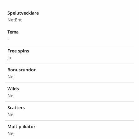
Red Riding Hood bonus och free spins
Tema och grafik
Spelutvecklare
Så här börjar du spela Red Riding Hood
NetEnt
Bonusfunktioner
Tema
Spela Red Riding Hood gratis
-
Sammanfattning
Free spins
NetEnt-slots
Ja
Källor
Bonusrundor
Nej
Wilds
Nej
Scatters
Nej
Multiplikator
Nej