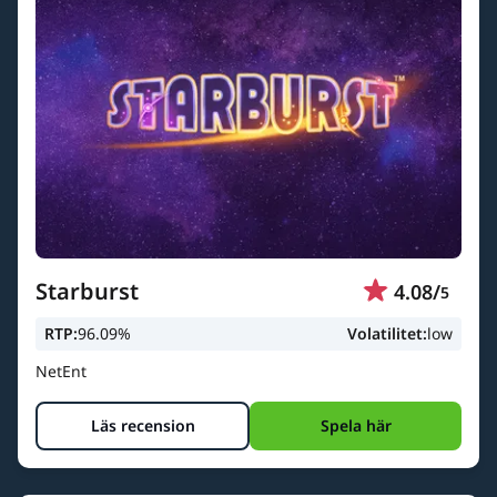
Starburst
4.08
/
5
RTP:
96.09%
Volatilitet:
low
NetEnt
Läs recension
Spela här