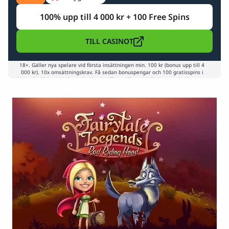
100% upp till 4 000 kr
+ 100 Free Spins
TILL CASINOT
18+. Gäller nya spelare vid första insättningen min. 100 kr (bonus upp till 4
000 kr). 10x omsättningskrav. Få sedan bonuspengar och 100 gratisspins i
Pirots 5. Giltigt i 60 dagar.
Regler & Villkor gäller
-
Stödlinjen.se
–
Spelpaus.se
– Spela ansvarsfullt.