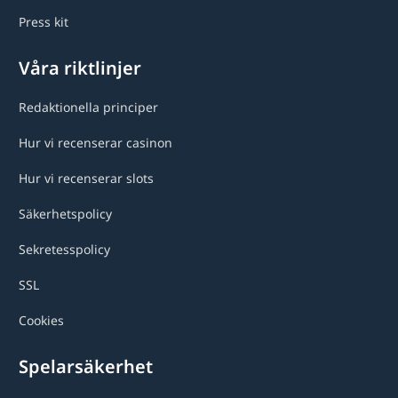
Press kit
Våra riktlinjer
Redaktionella principer
Hur vi recenserar casinon
Hur vi recenserar slots
Säkerhetspolicy
Sekretesspolicy
SSL
Cookies
Spelarsäkerhet