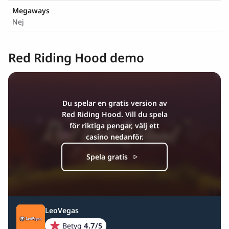
Megaways
Nej
Red Riding Hood
demo
Du spelar en gratis version av
Red Riding Hood. Vill du spela
för riktiga pengar, välj ett
casino nedanför.
Spela gratis
LeoVegas
4.7
Betyg
/
5