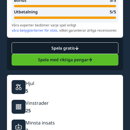
Bonus
5
/
5
Utbetalning
5
/
5
Nyheter
Våra experter bedömer varje spel enligt
våra betygskriterier för slots
, vilket garanterar ärliga recensioner.
Spela gratis
Spela med riktiga pengar
Hjul
5
Vinstrader
25
Minsta insats