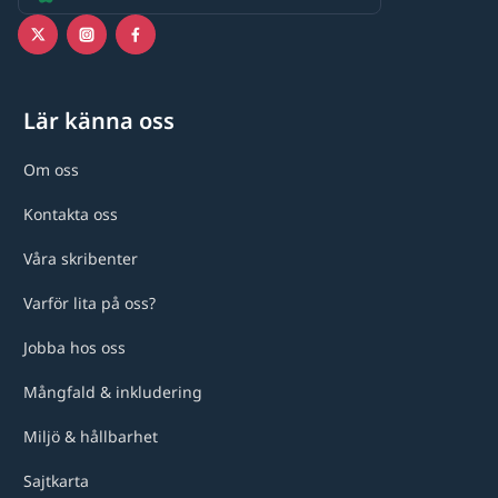
Lär känna oss
Om oss
Kontakta oss
Våra skribenter
Varför lita på oss?
Jobba hos oss
Mångfald & inkludering
Miljö & hållbarhet
Sajtkarta