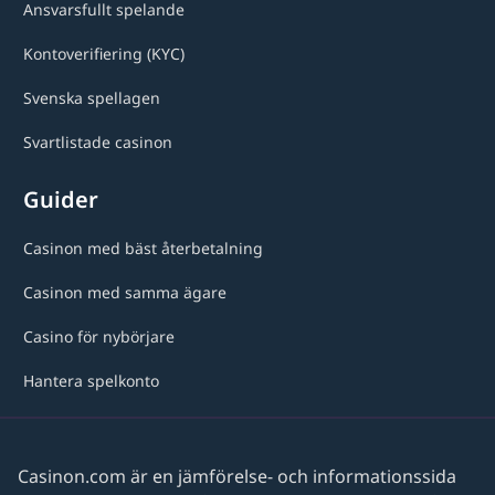
Ansvarsfullt spelande
Kontoverifiering (KYC)
Svenska spellagen
Svartlistade casinon
Guider
Casinon med bäst återbetalning
Casinon med samma ägare
Casino för nybörjare
Hantera spelkonto
Casinon.com är en jämförelse- och informationssida