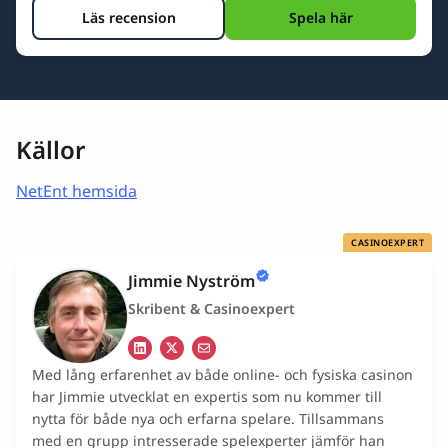
Läs recension
Spela här
Källor
NetEnt hemsida
CASINOEXPERT
Jimmie Nyström
Skribent & Casinoexpert
Med lång erfarenhet av både online- och fysiska casinon
har Jimmie utvecklat en expertis som nu kommer till
nytta för både nya och erfarna spelare. Tillsammans
med en grupp intresserade spelexperter jämför han