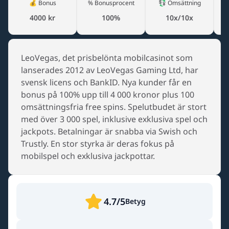
💰 Bonus
% Bonusprocent
💱 Omsättning
4000 kr
100%
10x/10x
Nyheter
LeoVegas, det prisbelönta mobilcasinot som
lanserades 2012 av LeoVegas Gaming Ltd, har
svensk licens och BankID. Nya kunder får en
bonus på 100% upp till 4 000 kronor plus 100
omsättningsfria free spins. Spelutbudet är stort
med över 3 000 spel, inklusive exklusiva spel och
jackpots. Betalningar är snabba via Swish och
Trustly. En stor styrka är deras fokus på
mobilspel och exklusiva jackpottar.
4.7
/
5
Betyg