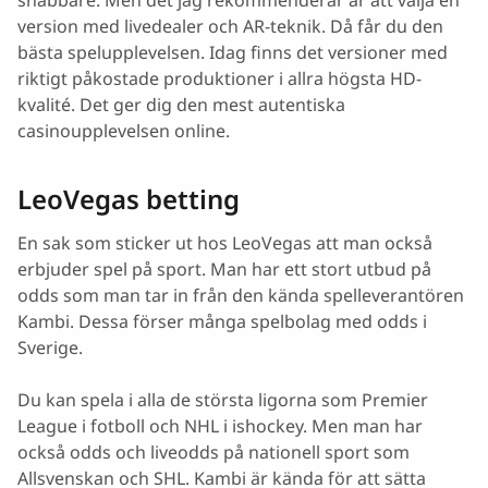
version med livedealer och AR-teknik. Då får du den
bästa spelupplevelsen. Idag finns det versioner med
riktigt påkostade produktioner i allra högsta HD-
kvalité. Det ger dig den mest autentiska
casinoupplevelsen online.
LeoVegas betting
En sak som sticker ut hos LeoVegas att man också
erbjuder spel på sport. Man har ett stort utbud på
odds som man tar in från den kända spelleverantören
Kambi. Dessa förser många spelbolag med odds i
Sverige.
Du kan spela i alla de största ligorna som Premier
League i fotboll och NHL i ishockey. Men man har
också odds och liveodds på nationell sport som
Allsvenskan och SHL. Kambi är kända för att sätta