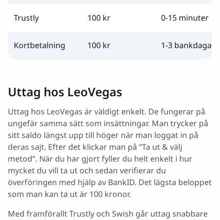
Trustly
100 kr
0-15 minuter
Kortbetalning
100 kr
1-3 bankdagar
Uttag hos LeoVegas
Uttag hos LeoVegas är väldigt enkelt. De fungerar på
ungefär samma sätt som insättningar. Man trycker på
sitt saldo längst upp till höger när man loggat in på
deras sajt. Efter det klickar man på “Ta ut & välj
metod”. När du har gjort fyller du helt enkelt i hur
mycket du vill ta ut och sedan verifierar du
överföringen med hjälp av BankID. Det lägsta beloppet
som man kan ta ut är 100 kronor.
Med framförallt Trustly och Swish går uttag snabbare