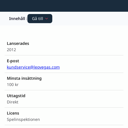
Innehåll
:
Gå till
LeoVegas Casino Recension
LeoVegas svenska välkomstbonus
Jämför LeoVegas med andra svenska
Lanserades
casinon
2012
Skapa ett konto på LeoVegas
E-post
Logga in enkelt med BankID
kundservice@leovegas.com
LeoVegas casinospel
Minsta insättning
Live casino
100 kr
LeoVegas betting
LeoVegas betalningsmetoder
Uttagstid
LeoVegas insättningar
Direkt
Uttag hos LeoVegas
Licens
Fördelar och nackdelar med LeoVegas
Spelinspektionen
Casino