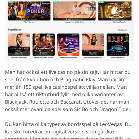
Man har också ett live casino på sin sajt. Här hittar du
spel från Evolution och Pragmatic Play. Man har lite
mer än 150 spel live casinospel att välja mellan. Man
har alltså ett rikt utbud fyllt med olika varianter av
Blackjack, Roulette och Baccarat. Utöver det har man
också mer ovanliga spel som Sic Bo och Dragon Tiger.
Du kan hitta olika typer av bordsspel på LeoVegas. Du
kanske föredrar en digital version som går lite
snabbare. Men det jag rekommenderar är att välja en