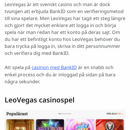
LeoVegas är ett svenskt casino och man är dock
tvungen att erbjuda BankID som en verifieringsmetod
till sina spelare. Men LeoVegas har tagit ett steg längre
och gjort det mycket enklare att logga in och börja
spela när man redan har ett konto på deras sajt. Om
du har ett befintligt konto hos LeoVegas behöver du
bara trycka på logga in, skriva in ditt personnummer
och verifiera dig med BankID.
Att spela på
casinon med BankID
är en snabb och
enkel process och du är inloggad på sidan på bara
några sekunder.
LeoVegas casinospel