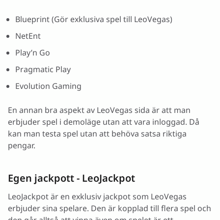
Blueprint (Gör exklusiva spel till LeoVegas)
NetEnt
Play’n Go
Pragmatic Play
Evolution Gaming
En annan bra aspekt av LeoVegas sida är att man
erbjuder spel i demoläge utan att vara inloggad. Då
kan man testa spel utan att behöva satsa riktiga
pengar.
Egen jackpott - LeoJackpot
LeoJackpot är en exklusiv jackpot som LeoVegas
erbjuder sina spelare. Den är kopplad till flera spel och