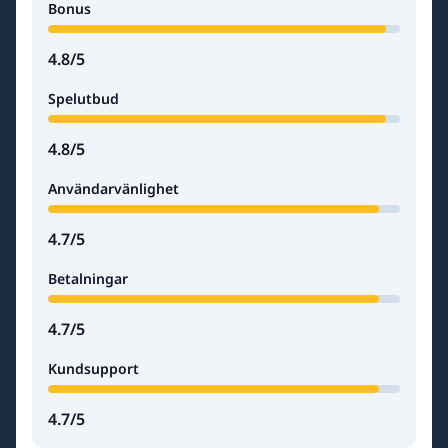
Bonus
4.8
/
5
Spelutbud
4.8
/
5
Användarvänlighet
4.7
/
5
Betalningar
4.7
/
5
Kundsupport
4.7
/
5