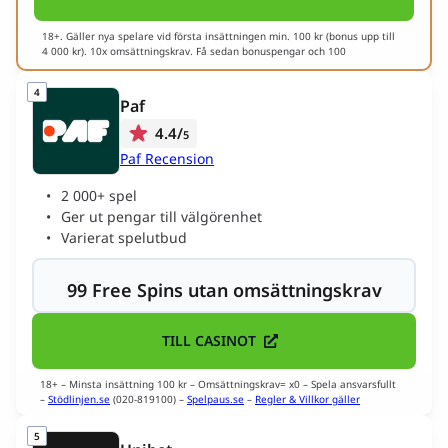
18+. Gäller nya spelare vid första insättningen min. 100 kr (bonus upp till
4 000 kr). 10x omsättningskrav. Få sedan bonuspengar och 100
gratisspins i Pirots 5. Giltigt i 60 dagar.
Regler & Villkor gäller
-
Stödlinjen.se
–
Spelpaus.se
– Spela ansvarsfullt.
Paf
4.4
/
5
Paf Recension
2 000+ spel
Ger ut pengar till välgörenhet
Varierat spelutbud
99 Free Spins utan omsättningskrav
TILL CASINOT
18+ – Minsta insättning 100 kr – Omsättningskrav= x0 – Spela ansvarsfullt
–
Stödlinjen.se
(020-819100) –
Spelpaus.se
–
Regler & Villkor gäller