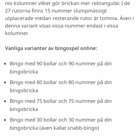
nio kolumner vilket gör brickan mer rektangulär. I de
27 rutorna finns 15 nummer slumpmässigt
utplacerade medan resterande rutor är tomma. Även i
denna variant visas vissa nummer endast i vissa
kolumner.
Vanliga varianter av bingospel online:
Bingo med 90 bollar och 90 nummer på din
bingobricka
Bingo med 80 bollar och 80 nummer på din
bingobricka
Bingo med 75 bollar och 75 nummer på din
bingobricka
Bingo med 30 bollar och 30 nummer på din
bingobricka (även kallat snabb-bingo)