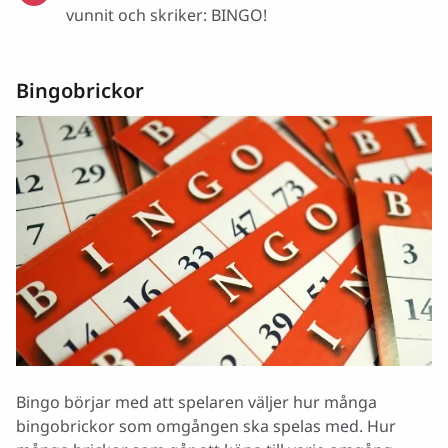
vunnit och skriker: BINGO!
Bingobrickor
Bingo börjar med att spelaren väljer hur många
bingobrickor som omgången ska spelas med. Hur