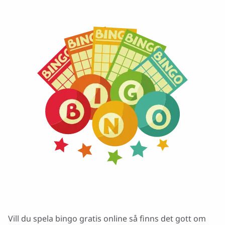
Vill du spela bingo gratis online så finns det gott om