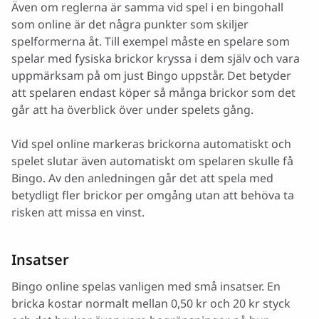
Även om reglerna är samma vid spel i en bingohall
som online är det några punkter som skiljer
spelformerna åt. Till exempel måste en spelare som
spelar med fysiska brickor kryssa i dem själv och vara
uppmärksam på om just Bingo uppstår. Det betyder
att spelaren endast köper så många brickor som det
går att ha överblick över under spelets gång.
Vid spel online markeras brickorna automatiskt och
spelet slutar även automatiskt om spelaren skulle få
Bingo. Av den anledningen går det att spela med
betydligt fler brickor per omgång utan att behöva ta
risken att missa en vinst.
Insatser
Bingo online spelas vanligen med små insatser. En
bricka kostar normalt mellan 0,50 kr och 20 kr styck