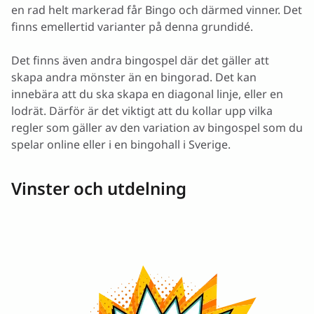
en rad helt markerad får Bingo och därmed vinner. Det
finns emellertid varianter på denna grundidé.
Det finns även andra bingospel där det gäller att
skapa andra mönster än en bingorad. Det kan
innebära att du ska skapa en diagonal linje, eller en
lodrät. Därför är det viktigt att du kollar upp vilka
regler som gäller av den variation av bingospel som du
spelar online eller i en bingohall i Sverige.
Vinster och utdelning