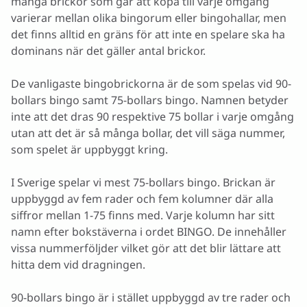
många brickor som går att köpa till varje omgång
varierar mellan olika bingorum eller bingohallar, men
det finns alltid en gräns för att inte en spelare ska ha
dominans när det gäller antal brickor.
De vanligaste bingobrickorna är de som spelas vid 90-
bollars bingo samt 75-bollars bingo. Namnen betyder
inte att det dras 90 respektive 75 bollar i varje omgång
utan att det är så många bollar, det vill säga nummer,
som spelet är uppbyggt kring.
I Sverige spelar vi mest 75-bollars bingo. Brickan är
uppbyggd av fem rader och fem kolumner där alla
siffror mellan 1-75 finns med. Varje kolumn har sitt
namn efter bokstäverna i ordet BINGO. De innehåller
vissa nummerföljder vilket gör att det blir lättare att
hitta dem vid dragningen.
90-bollars bingo är i stället uppbyggd av tre rader och