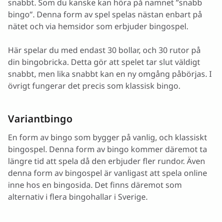
snabbt. Som du kanske kan höra på namnet ”snabb
bingo”. Denna form av spel spelas nästan enbart på
nätet och via hemsidor som erbjuder bingospel.
Här spelar du med endast 30 bollar, och 30 rutor på
din bingobricka. Detta gör att spelet tar slut väldigt
snabbt, men lika snabbt kan en ny omgång påbörjas. I
övrigt fungerar det precis som klassisk bingo.
Variantbingo
En form av bingo som bygger på vanlig, och klassiskt
bingospel. Denna form av bingo kommer däremot ta
längre tid att spela då den erbjuder fler rundor. Även
denna form av bingospel är vanligast att spela online
inne hos en bingosida. Det finns däremot som
alternativ i flera bingohallar i Sverige.