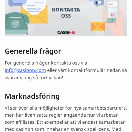
Kontakta vår Redaktion
Jobba hos oss
Nyheter
Kundtjänst
Kontakta våra experter
Sociala Medier
När kan jag förvänta mig svar?
Generella frågor
För generella frågor kontakta oss via
info@casinon.com
eller vårt kontaktformulär nedan så
svarar vi dig så fort vi kan!
Marknadsföring
Vi ser över alla möjligheter för nya samarbetspartners,
men har även satta regler angående hur vi arbetar
som affiliates. Ett exempel är att vi endast samarbetar
med casinon som innehar en svensk spellicens. Med