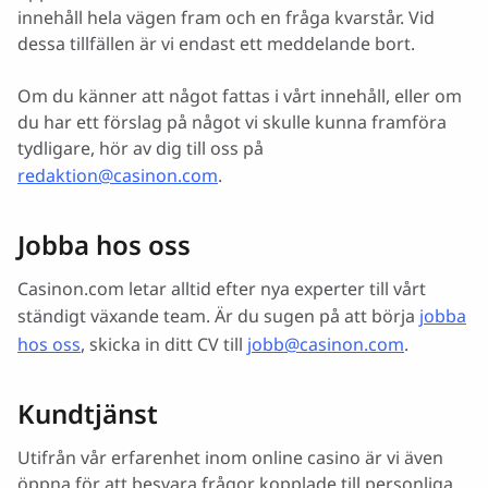
innehåll hela vägen fram och en fråga kvarstår. Vid
dessa tillfällen är vi endast ett meddelande bort.
Om du känner att något fattas i vårt innehåll, eller om
du har ett förslag på något vi skulle kunna framföra
tydligare, hör av dig till oss på
redaktion@casinon.com
.
Jobba hos oss
Casinon.com letar alltid efter nya experter till vårt
ständigt växande team. Är du sugen på att börja
jobba
hos oss
, skicka in ditt CV till
jobb@casinon.com
.
Kundtjänst
Utifrån vår erfarenhet inom online casino är vi även
öppna för att besvara frågor kopplade till personliga