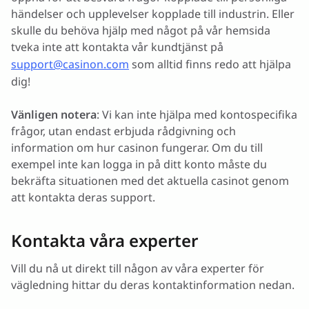
händelser och upplevelser kopplade till industrin. Eller
skulle du behöva hjälp med något på vår hemsida
tveka inte att kontakta vår kundtjänst på
support@casinon.com
som alltid finns redo att hjälpa
dig!
Vänligen notera
: Vi kan inte hjälpa med kontospecifika
frågor, utan endast erbjuda rådgivning och
information om hur casinon fungerar. Om du till
exempel inte kan logga in på ditt konto måste du
bekräfta situationen med det aktuella casinot genom
att kontakta deras support.
Kontakta våra experter
Vill du nå ut direkt till någon av våra experter för
vägledning hittar du deras kontaktinformation nedan.