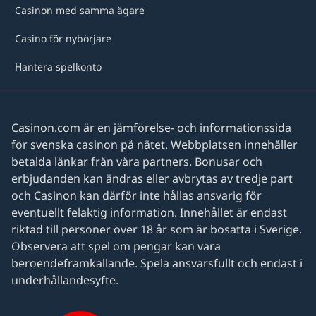
Casinon med samma ägare
Casino för nybörjare
Hantera spelkonto
Casinon.com är en jämförelse- och informationssida
för svenska casinon på nätet. Webbplatsen innehåller
betalda länkar från våra partners. Bonusar och
erbjudanden kan ändras eller avbrytas av tredje part
och Casinon kan därför inte hållas ansvarig för
eventuellt felaktig information. Innehållet är endast
riktad till personer över 18 år som är bosatta i Sverige.
Observera att spel om pengar kan vara
beroendeframkallande. Spela ansvarsfullt och endast i
underhållandesyfte.