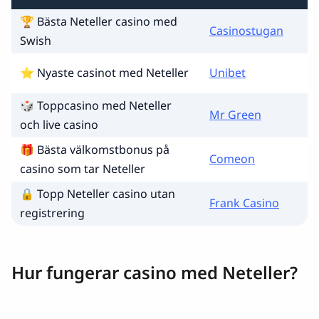
🏆 Bästa Neteller casino med
Casinostugan
Swish
⭐ Nyaste casinot med Neteller
Unibet
🎲 Toppcasino med Neteller
Mr Green
och live casino
🎁 Bästa välkomstbonus på
Comeon
casino som tar Neteller
🔒 Topp Neteller casino utan
Frank Casino
registrering
Hur fungerar casino med Neteller?