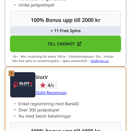
Unika jackpottspel
100% Bonus upp till 2000 kr
+ 11 Free Spins
TILL CASINOT
18+ – Min. insättning för bonus 100 kr – Omsättningskrav= 35x – Vinster
från free spins är omsättningsfria – Spela ansvarsfullt –
Stödlinjen.se
(020-819100) –
Spelpaus.se
–
Regler & Villkor gäller
SlotV
4
/
5
SlotV Recension
Enkel registrering med BankID
Över 300 jackpotspel
Nu med Swish betalningar