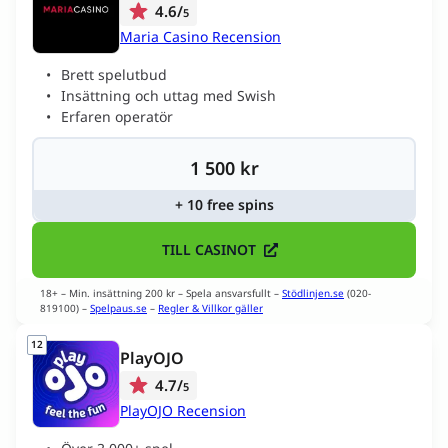
4.6
/
5
Maria Casino Recension
Brett spelutbud
Insättning och uttag med Swish
Erfaren operatör
1 500 kr
+ 10 free spins
TILL CASINOT
18+ – Min. insättning 200 kr – Spela ansvarsfullt –
Stödlinjen.se
(020-
819100) –
Spelpaus.se
–
Regler & Villkor gäller
PlayOJO
4.7
/
5
PlayOJO Recension