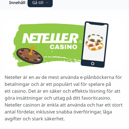
Innehåll
:
Gå till
Alla casinon som accepterar Neteller
Nyheter
Vad är Neteller?
Topp 10 casinon med Neteller 2026
Hur fungerar casino med Neteller?
Hur vi granskade Neteller som
betalningsmetod
Casinon med Neteller i Sverige
Upptäck Neteller casinon
Insättning och uttag på Neteller casinon
Neteller är en av de mest använda e-plånböckerna för
Casinobonusar med Neteller
betalningar och är ett populärt val för spelare på
Neteller casino utan svensk licens
ett casino. Det är en säker och effektiv lösning för att
Spela på Neteller casinos ansvarsfullt
göra insättningar och uttag på ditt favoritcasino.
Mer om betalningstjänsten: viktigt att
Neteller casinon är enkla att använda och har ett stort
veta
antal fördelar, inklusive snabba överföringar, låga
Historien bakom Neteller
avgifter och stark säkerhet.
Neteller jämfört med andra