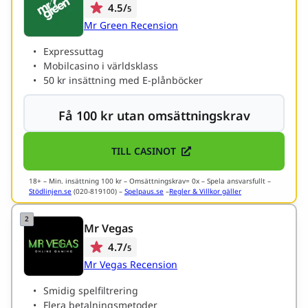
4.5
/
5
Mr Green Recension
Expressuttag
Mobilcasino i världsklass
50 kr insättning med E-plånböcker
Få 100 kr utan omsättningskrav
TILL CASINOT
18+ – Min. insättning 100 kr – Omsättningskrav= 0x – Spela ansvarsfullt –
Stödlinjen.se
(020-819100) –
Spelpaus.se
–
Regler & Villkor gäller
Mr Vegas
4.7
/
5
Mr Vegas Recension
Smidig spelfiltrering
Flera betalningsmetoder