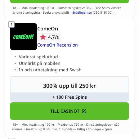
18+ – Min. insättning 100 kr – Omsättningskrav= 35x – Free Spins vinster
är omsättningsfria - Spela ansvarsfullt –
Stödlinjen.se
(020-819100) –
Spelpaus.se
–
Regler & Villkor gäller
ComeOn
4.7
/
5
ComeOn Recension
Varierat spelutbud
Utmärkt på mobilen
In och utbetalning med Swish
300% upp till 250 kr
+ 100 Free Spins
TILL CASINOT
18+ – Min. insättning 100 kr – Maxbonus 750 kr - Omsättningskrav= x20
(bonus + insättning) & x6, min. 1.8 (odds) – Giltig i 60 dagar – Spela
ansvarsfullt –
Stödlinjen.se
(020-819100) –
Spelpaus.se
–
Regler & Villkor gäller