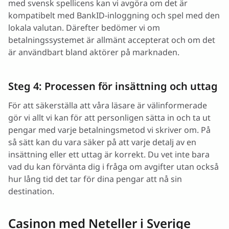
med svensk spellicens kan vi avgöra om det är
kompatibelt med BankID-inloggning och spel med den
lokala valutan. Därefter bedömer vi om
betalningssystemet är allmänt accepterat och om det
är användbart bland aktörer på marknaden.
Steg 4: Processen för insättning och uttag
För att säkerställa att våra läsare är välinformerade
gör vi allt vi kan för att personligen sätta in och ta ut
pengar med varje betalningsmetod vi skriver om. På
så sätt kan du vara säker på att varje detalj av en
insättning eller ett uttag är korrekt. Du vet inte bara
vad du kan förvänta dig i fråga om avgifter utan också
hur lång tid det tar för dina pengar att nå sin
destination.
Casinon med Neteller i Sverige