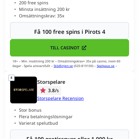
200 free spins
Minsta insättning 200 kr
Omsättningskrav: 35x
Få 100 free spins i Pirots 4
TILL CASINOT
18+ – Min. insättning 200 kr – Omsättningskrav= 35x på casino, inom 60
dagar - Spela ansvarsfullt –
Stödlinjen.se
(020-819100) –
Spelpaus.se
–
Regler & Villkor gäller
Storspelare
3.8
/
5
Storspelare Recension
Stor bonus
Flera betalningslösningar
Varierat spelutbud