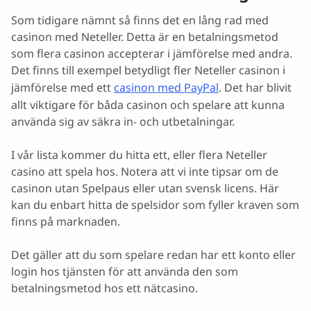
Som tidigare nämnt så finns det en lång rad med
casinon med Neteller. Detta är en betalningsmetod
som flera casinon accepterar i jämförelse med andra.
Det finns till exempel betydligt fler Neteller casinon i
jämförelse med ett
casinon med PayPal
. Det har blivit
allt viktigare för båda casinon och spelare att kunna
använda sig av säkra in- och utbetalningar.
I vår lista kommer du hitta ett, eller flera Neteller
casino att spela hos. Notera att vi inte tipsar om de
casinon utan Spelpaus eller utan svensk licens. Här
kan du enbart hitta de spelsidor som fyller kraven som
finns på marknaden.
Det gäller att du som spelare redan har ett konto eller
login hos tjänsten för att använda den som
betalningsmetod hos ett nätcasino.