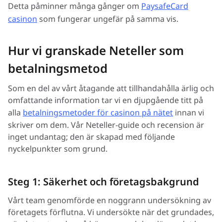
Detta påminner många gånger om
PaysafeCard
casinon
som fungerar ungefär på samma vis.
Hur vi granskade Neteller som
betalningsmetod
Som en del av vårt åtagande att tillhandahålla ärlig och
omfattande information tar vi en djupgående titt på
alla
betalningsmetoder för casinon på nätet
innan vi
skriver om dem. Vår Neteller-guide och recension är
inget undantag; den är skapad med följande
nyckelpunkter som grund.
Steg 1: Säkerhet och företagsbakgrund
Vårt team genomförde en noggrann undersökning av
företagets förflutna. Vi undersökte när det grundades,