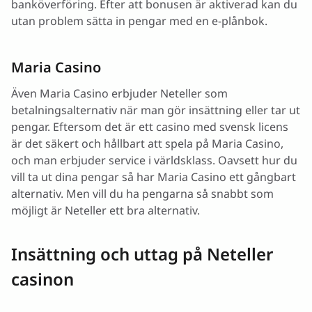
banköverföring. Efter att bonusen är aktiverad kan du
utan problem sätta in pengar med en e-plånbok.
Maria Casino
Även Maria Casino erbjuder Neteller som
betalningsalternativ när man gör insättning eller tar ut
pengar. Eftersom det är ett casino med svensk licens
är det säkert och hållbart att spela på Maria Casino,
och man erbjuder service i världsklass. Oavsett hur du
vill ta ut dina pengar så har Maria Casino ett gångbart
alternativ. Men vill du ha pengarna så snabbt som
möjligt är Neteller ett bra alternativ.
Insättning och uttag på Neteller
casinon