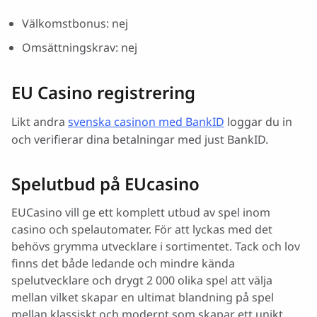
Välkomstbonus: nej
Omsättningskrav: nej
EU Casino registrering
Likt andra
svenska casinon med BankID
loggar du in
och verifierar dina betalningar med just BankID.
Spelutbud på EUcasino
EUCasino vill ge ett komplett utbud av spel inom
casino och spelautomater. För att lyckas med det
behövs grymma utvecklare i sortimentet. Tack och lov
finns det både ledande och mindre kända
spelutvecklare och drygt 2 000 olika spel att välja
mellan vilket skapar en ultimat blandning på spel
mellan klassiskt och modernt som skapar ett unikt