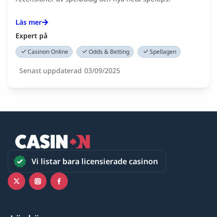
Läs mer
Expert på
Casinon Online
Odds & Betting
Spellagen
Senast uppdaterad
03/09/2025
Vi listar bara licensierade casinon