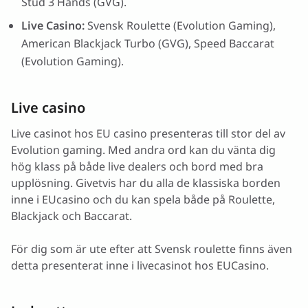
Stud 3 Hands (GVG).
Live Casino:
Svensk Roulette (Evolution Gaming),
American Blackjack Turbo (GVG), Speed Baccarat
(Evolution Gaming).
Live casino
Live casinot hos EU casino presenteras till stor del av
Evolution gaming. Med andra ord kan du vänta dig
hög klass på både live dealers och bord med bra
upplösning. Givetvis har du alla de klassiska borden
inne i EUcasino och du kan spela både på Roulette,
Blackjack och Baccarat.
För dig som är ute efter att Svensk roulette finns även
detta presenterat inne i livecasinot hos EUCasino.