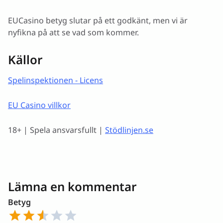
EUCasino betyg slutar på ett godkänt, men vi är
nyfikna på att se vad som kommer.
Källor
Spelinspektionen - Licens
EU Casino villkor
18+ | Spela ansvarsfullt |
Stödlinjen.se
Lämna en kommentar
Betyg