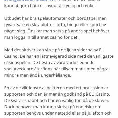
kunnat göra bättre. Layout är tydlig och enkel.
Utbudet har bra spelautomater och bordsspel men
tyvärr varken skraplotter, lotto, bingo eller sport av
något slag. Önskar man satsa på andra spel behöver
man logga in till annat casino för det.
Med det skriver kan vi se på de ljusa sidorna av EU
Casino. De har en lättnavigerad sida med de vanligaste
casinospelen. De flesta av våra världsledande
spelutvecklare återfinns här tillsammans med några
mindre men ändå underhållande.
En av de viktigaste aspekterna med ett bra casino är
supporten och den är mer än godkänd på EU Casino.
De svarar snabbt och har en vänlig ton då de skriver.
Dock behöver man kunna skriva på engelska om
supporten behövs under nattetid eller på julafton och