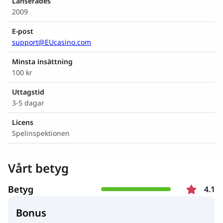
Lanserades
EU Casino registrering
2009
Spelutbud på EUcasino
E-post
EU Casino betalningsmetoder
support@EUcasino.com
EU Casino support
Minsta insättning
EU Casino recension: Slutomdöme
100 kr
Fler casinon från Skill On Net
Källor
Uttagstid
3-5 dagar
Licens
Spelinspektionen
Vårt betyg
Betyg
4.1
Bonus