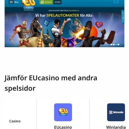
Jämför EUcasino med andra
spelsidor
Casino
EUcasino
Winlandia