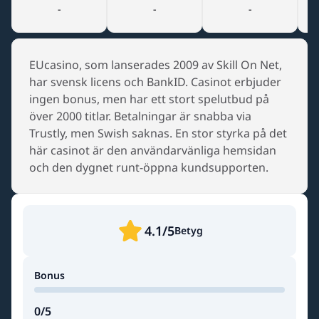
-
-
-
Nyheter
EUcasino, som lanserades 2009 av Skill On Net,
har svensk licens och BankID. Casinot erbjuder
ingen bonus, men har ett stort spelutbud på
över 2000 titlar. Betalningar är snabba via
Trustly, men Swish saknas. En stor styrka på det
här casinot är den användarvänliga hemsidan
och den dygnet runt-öppna kundsupporten.
4.1
/
5
Betyg
Bonus
0
/
5