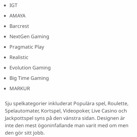
IGT
AMAYA
Barcrest
NextGen Gaming
Pragmatic Play
Realistic
Evolution Gaming
Big Time Gaming
MARKUR
Sju spelkategorier inkluderat Populära spel, Roulette,
Spelautomater, Kortspel, Videopoker, Live Casino och
Jackpottspel syns på den vänstra sidan. Designen är
inte den mest ögoninfallande man varit med om men
den gör sitt jobb.