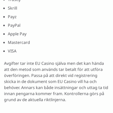
Skrill
Payz
PayPal
Apple Pay
Mastercard
VISA
Avgifter tar inte EU Casino själva men det kan hända
att den metod som används tar betalt för att utföra
överföringen. Passa på att direkt vid registrering
skicka in de dokument som EU Casino vill ha och
behöver. Annars kan både insättningar och uttag ta tid
innan pengarna kommer fram. Kontrollerna görs på
grund av de aktuella riktlinjerna.