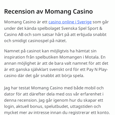
Recension av Momang Casino
Momang Casino är ett
casino online i Sverige
som går
under det kända spelbolaget Svenska Spel Sport &
Casino AB och som satsar hårt på att erbjuda snabbt
och smidigt casinospel på nätet.
Namnet på casinot kan möjligtvis ha hämtat sin
inspiration från spelbutiken Momangen i Motala. En
annan möjlighet är att de bara valt namnet för att det
är ett ganska självklart svenskt ord för ett Pay N Play-
casino där det går snabbt att börja spela.
Jag har testat Momang Casino med både mobil och
dator för att därefter dela med oss vår erfarenhet i
denna recension. Jag går igenom hur du skapar ett
login, aktuell bonus, spelutbudet, uttagstiden och
mycket mer av intresse innan du registrerar ett konto.