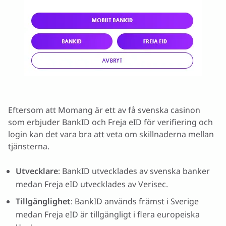
Eftersom att Momang är ett av få svenska casinon
som erbjuder BankID och Freja eID för verifiering och
login kan det vara bra att veta om skillnaderna mellan
tjänsterna.
Utvecklare
: BankID utvecklades av svenska banker
medan Freja eID utvecklades av Verisec.
Tillgänglighet
: BankID används främst i Sverige
medan Freja eID är tillgängligt i flera europeiska