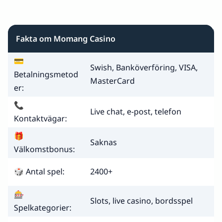
Fakta om Momang Casino
💳
Swish, Banköverföring, VISA,
Betalningsmetod
MasterCard
er:
📞
Live chat, e-post, telefon
Kontaktvägar:
🎁
Saknas
Välkomstbonus:
🎲 Antal spel:
2400+
🎰
Slots, live casino, bordsspel
Spelkategorier: