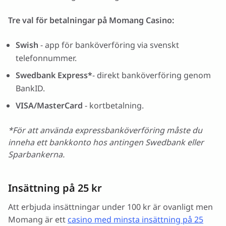
Tre val för betalningar på Momang Casino:
Swish
- app för banköverföring via svenskt
telefonnummer.
Swedbank Express*
- direkt banköverföring genom
BankID.
VISA/MasterCard
- kortbetalning.
*För att använda expressbanköverföring måste du
inneha ett bankkonto hos antingen Swedbank eller
Sparbankerna.
Insättning på 25 kr
Att erbjuda insättningar under 100 kr är ovanligt men
Momang är ett
casino med minsta insättning på 25