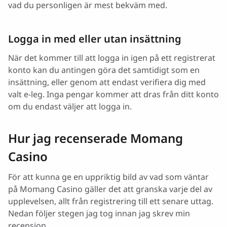
vad du personligen är mest bekväm med.
Logga in med eller utan insättning
När det kommer till att logga in igen på ett registrerat
konto kan du antingen göra det samtidigt som en
insättning, eller genom att endast verifiera dig med
valt e-leg. Inga pengar kommer att dras från ditt konto
om du endast väljer att logga in.
Hur jag recenserade Momang
Casino
För att kunna ge en uppriktig bild av vad som väntar
på Momang Casino gäller det att granska varje del av
upplevelsen, allt från registrering till ett senare uttag.
Nedan följer stegen jag tog innan jag skrev min
recension.