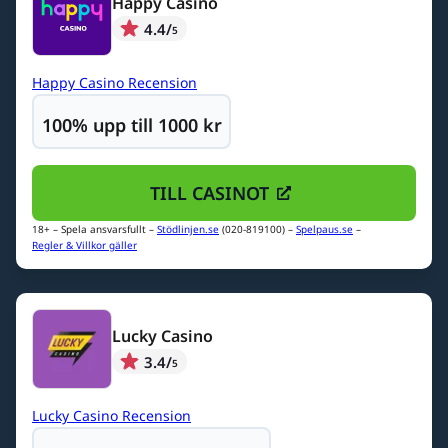
Happy Casino
4.4
/
5
Happy Casino Recension
100% upp till 1000 kr
TILL CASINOT
18+ – Spela ansvarsfullt –
Stödlinjen.se
(020-819100) –
Spelpaus.se
–
Regler & Villkor gäller
Lucky Casino
3.4
/
5
Lucky Casino Recension