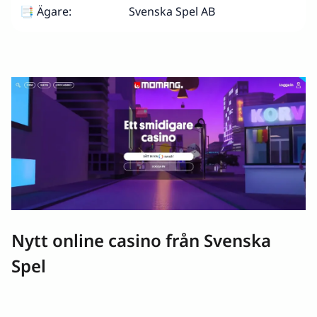
📑 Ägare:
Svenska Spel AB
Nytt online casino från Svenska
Spel