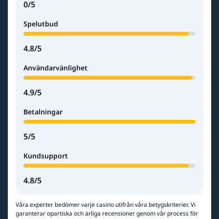
0
/
5
Spelutbud
4.8
/
5
Användarvänlighet
4.9
/
5
Betalningar
5
/
5
Kundsupport
4.8
/
5
Våra experter bedömer varje casino utifrån våra betygskriterier. Vi
garanterar opartiska och ärliga recensioner genom vår process för