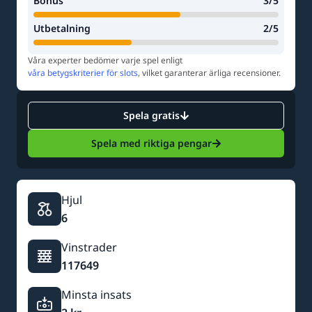
Bonus
3
/
5
Utbetalning
2
/
5
Nyheter
Våra experter bedömer varje spel enligt
våra betygskriterier för slots
, vilket garanterar ärliga recensioner.
Spela gratis
Spela med riktiga pengar
Hjul
6
Vinstrader
117649
Minsta insats