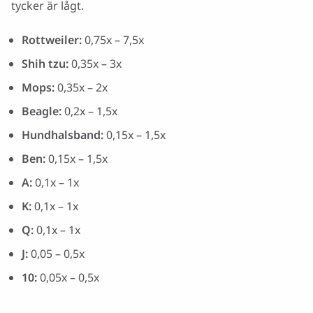
tycker är lågt.
Rottweiler:
0,75x – 7,5x
Shih tzu:
0,35x – 3x
Mops:
0,35x – 2x
Beagle:
0,2x – 1,5x
Hundhalsband:
0,15x – 1,5x
Ben:
0,15x – 1,5x
A:
0,1x – 1x
K:
0,1x – 1x
Q:
0,1x – 1x
J:
0,05 – 0,5x
10:
0,05x – 0,5x