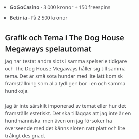
GoGoCasino
- 3 000 kronor + 150 freespins
Betinia
- Få 2 500 kronor
Grafik och Tema i The Dog House
Megaways spelautomat
Jag har testat andra slots i samma spelserie tidigare
och The Dog House Megaways håller sig till samma
tema. Det är små söta hundar med lite lätt komisk
framställning som alla tydligen bor i en och samma
hundkoja.
Jag är inte särskilt imponerad av temat eller hur det
framställs estetiskt. Det ska tilläggas att jag inte är en
hundmänniska, men även om jag försöker ha
överseende med det känns sloten rätt platt och lite
tråkigt designad.