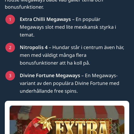
bonusfunktioner.
Extra Chilli Megaways
– En populär
Megaways slot med lite mexikansk styrka i
temat.
Nitropolis 4
– Hundar står i centrum även här,
men med väldigt många flera
bonusfunktioner att ha koll på.
Divine Fortune Megaways
– En Megaways-
variant av den populära Divine Fortune med
underhållande free spins.