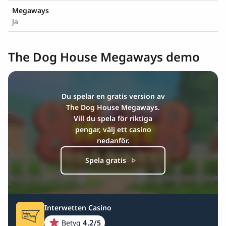
Min sammanfattning efter testat
Megaways
spelautomaten The Dog House
Ja
Megaways
Vanliga frågor och svar
The Dog House Megaways
demo
Källor
Fler slots med Pragmatic Play
Du spelar en gratis version av
The Dog House Megaways.
Vill du spela för riktiga
pengar, välj ett casino
nedanför.
Spela gratis
Interwetten Casino
4.2
Betyg
/
5