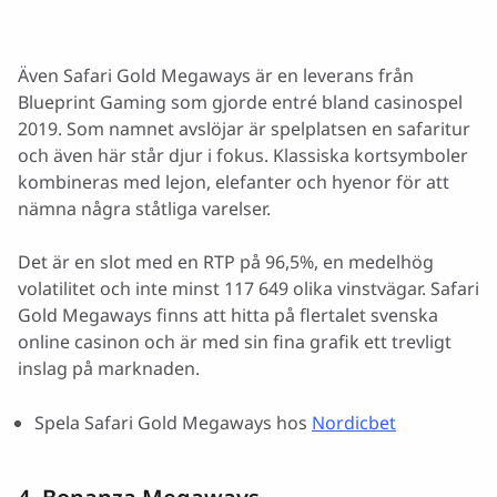
Även Safari Gold Megaways är en leverans från
Blueprint Gaming som gjorde entré bland casinospel
2019. Som namnet avslöjar är spelplatsen en safaritur
och även här står djur i fokus. Klassiska kortsymboler
kombineras med lejon, elefanter och hyenor för att
nämna några ståtliga varelser.
Det är en slot med en RTP på 96,5%, en medelhög
volatilitet och inte minst 117 649 olika vinstvägar. Safari
Gold Megaways finns att hitta på flertalet svenska
online casinon och är med sin fina grafik ett trevligt
inslag på marknaden.
Spela Safari Gold Megaways hos
Nordicbet