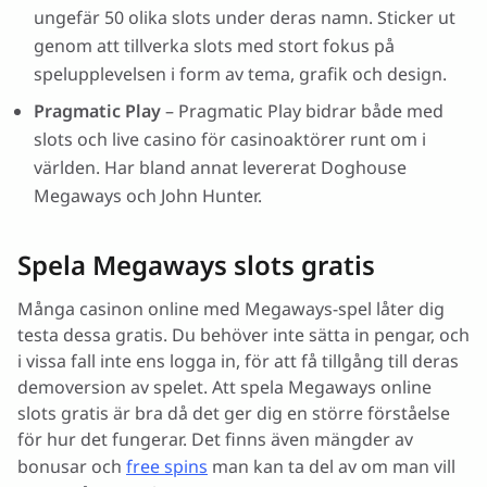
ungefär 50 olika slots under deras namn. Sticker ut
genom att tillverka slots med stort fokus på
spelupplevelsen i form av tema, grafik och design.
Pragmatic Play
– Pragmatic Play bidrar både med
slots och live casino för casinoaktörer runt om i
världen. Har bland annat levererat Doghouse
Megaways och John Hunter.
Spela Megaways slots gratis
Många casinon online med Megaways-spel låter dig
testa dessa gratis. Du behöver inte sätta in pengar, och
i vissa fall inte ens logga in, för att få tillgång till deras
demoversion av spelet. Att spela Megaways online
slots gratis är bra då det ger dig en större förståelse
för hur det fungerar. Det finns även mängder av
bonusar och
free spins
man kan ta del av om man vill