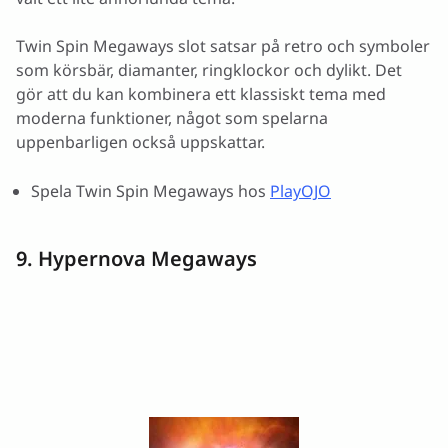
Twin Spin Megaways slot satsar på retro och symboler
som körsbär, diamanter, ringklockor och dylikt. Det
gör att du kan kombinera ett klassiskt tema med
moderna funktioner, något som spelarna
uppenbarligen också uppskattar.
Spela Twin Spin Megaways hos
PlayOJO
9. Hypernova Megaways