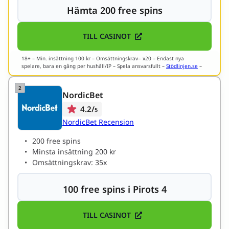
Hämta 200 free spins
TILL CASINOT
18+ – Min. insättning 100 kr – Omsättningskrav= x20 – Endast nya
spelare, bara en gång per hushåll/IP – Spela ansvarsfullt –
Stödlinjen.se
–
Spelpaus.se
–
Regler & Villkor gäller
NordicBet
4.2
/
5
NordicBet Recension
200 free spins
Minsta insättning 200 kr
Omsättningskrav: 35x
100 free spins i Pirots 4
TILL CASINOT