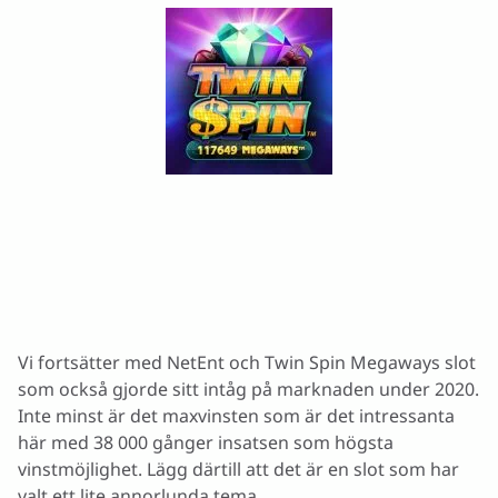
Vi fortsätter med NetEnt och Twin Spin Megaways slot
som också gjorde sitt intåg på marknaden under 2020.
Inte minst är det maxvinsten som är det intressanta
här med 38 000 gånger insatsen som högsta
vinstmöjlighet. Lägg därtill att det är en slot som har
valt ett lite annorlunda tema.