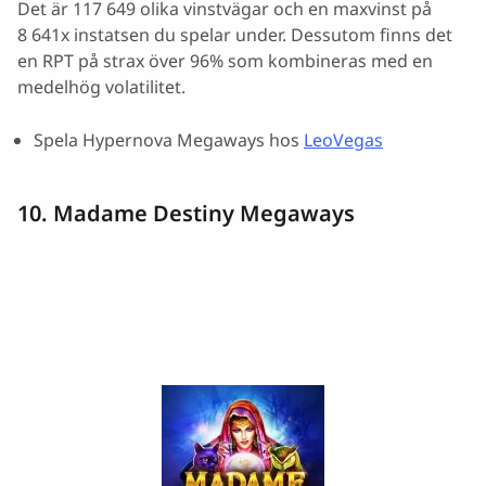
Det är 117 649 olika vinstvägar och en maxvinst på
8 641x instatsen du spelar under. Dessutom finns det
en RPT på strax över 96% som kombineras med en
medelhög volatilitet.
Spela Hypernova Megaways hos
LeoVegas
10. Madame Destiny Megaways