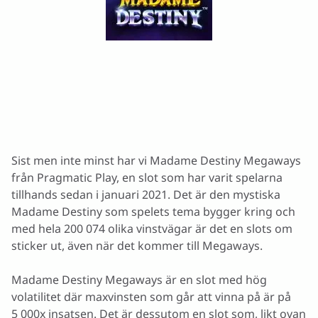
Sist men inte minst har vi Madame Destiny Megaways
från Pragmatic Play, en slot som har varit spelarna
tillhands sedan i januari 2021. Det är den mystiska
Madame Destiny som spelets tema bygger kring och
med hela 200 074 olika vinstvägar är det en slots om
sticker ut, även när det kommer till Megaways.
Madame Destiny Megaways är en slot med hög
volatilitet där maxvinsten som går att vinna på är på
5 000x insatsen. Det är dessutom en slot som, likt ovan