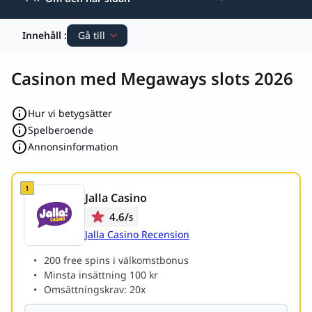
Innehåll
:
Gå till
Nyheter
Casinon med Megaways slots 2026
Vart kan man spela Megaways slots
Casinon med Megaways slots 2026
online?
Topp 10 slots med Megaways
Hur vi betygsätter
Vilka spelutvecklare skapar Megaways
Spelberoende
slots?
Annonsinformation
Spela Megaways slots gratis
Är Megaways slots säkra?
Jalla Casino
Vad skiljer Megaways slots från vanliga
4.6
/
slots online?
5
Jalla Casino Recension
Fördelar och nackdelar med Megaways
spel
200 free spins i välkomstbonus
Källor
Minsta insättning 100 kr
Omsättningskrav: 20x