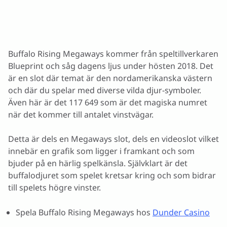
Buffalo Rising Megaways kommer från speltillverkaren
Blueprint och såg dagens ljus under hösten 2018. Det
är en slot där temat är den nordamerikanska västern
och där du spelar med diverse vilda djur-symboler.
Även här är det 117 649 som är det magiska numret
när det kommer till antalet vinstvägar.
Detta är dels en Megaways slot, dels en videoslot vilket
innebär en grafik som ligger i framkant och som
bjuder på en härlig spelkänsla. Självklart är det
buffalodjuret som spelet kretsar kring och som bidrar
till spelets högre vinster.
Spela Buffalo Rising Megaways hos
Dunder Casino