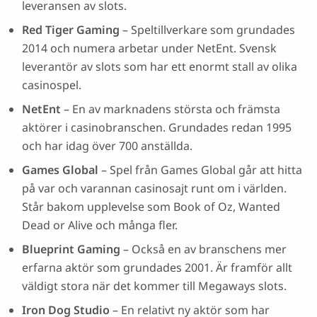
leveransen av slots.
Red Tiger Gaming
– Speltillverkare som grundades
2014 och numera arbetar under NetEnt. Svensk
leverantör av slots som har ett enormt stall av olika
casinospel.
NetEnt
– En av marknadens största och främsta
aktörer i casinobranschen. Grundades redan 1995
och har idag över 700 anställda.
Games Global
– Spel från Games Global går att hitta
på var och varannan casinosajt runt om i världen.
Står bakom upplevelse som Book of Oz, Wanted
Dead or Alive och många fler.
Blueprint Gaming
– Också en av branschens mer
erfarna aktör som grundades 2001. Är framför allt
väldigt stora när det kommer till Megaways slots.
Iron Dog Studio
– En relativt ny aktör som har