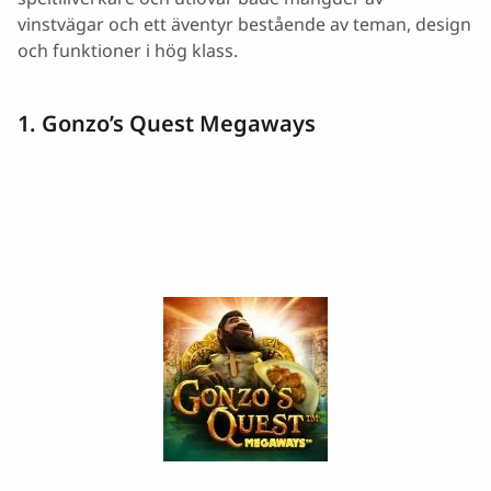
vinstvägar och ett äventyr bestående av teman, design
och funktioner i hög klass.
1. Gonzo’s Quest Megaways