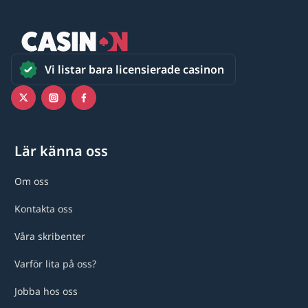
Vi listar bara licensierade casinon
Lär känna oss
Om oss
Kontakta oss
Våra skribenter
Varför lita på oss?
Jobba hos oss