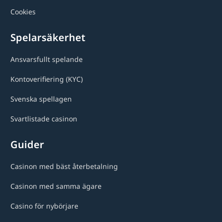
Cookies
Spelarsäkerhet
Ansvarsfullt spelande
Kontoverifiering (KYC)
Svenska spellagen
Svartlistade casinon
Guider
Casinon med bäst återbetalning
Casinon med samma ägare
Casino för nybörjare