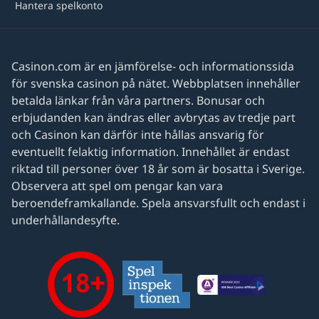
Hantera spelkonto
Casinon.com är en jämförelse- och informationssida
för svenska casinon på nätet. Webbplatsen innehåller
betalda länkar från våra partners. Bonusar och
erbjudanden kan ändras eller avbrytas av tredje part
och Casinon kan därför inte hållas ansvarig för
eventuellt felaktig information. Innehållet är endast
riktad till personer över 18 år som är bosatta i Sverige.
Observera att spel om pengar kan vara
beroendeframkallande. Spela ansvarsfullt och endast i
underhållandesyfte.