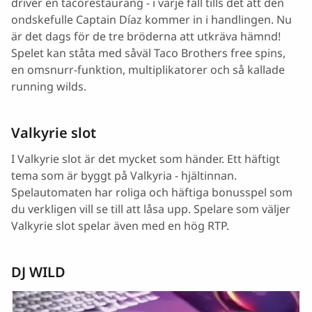
driver en tacorestaurang - i varje fall tills det att den
ondskefulle Captain Díaz kommer in i handlingen. Nu
är det dags för de tre bröderna att utkräva hämnd!
Spelet kan ståta med såväl Taco Brothers free spins,
en omsnurr-funktion, multiplikatorer och så kallade
running wilds.
Valkyrie slot
I Valkyrie slot är det mycket som händer. Ett häftigt
tema som är byggt på Valkyria - hjältinnan.
Spelautomaten har roliga och häftiga bonusspel som
du verkligen vill se till att låsa upp. Spelare som väljer
Valkyrie slot spelar även med en hög RTP.
DJ WILD