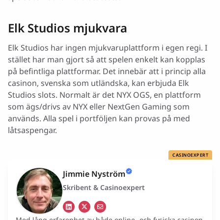
Elk Studios mjukvara
Elk Studios har ingen mjukvaruplattform i egen regi. I
stället har man gjort så att spelen enkelt kan kopplas
på befintliga plattformar. Det innebär att i princip alla
casinon, svenska som utländska, kan erbjuda Elk
Studios slots. Normalt är det NYX OGS, en plattform
som ägs/drivs av NYX eller NextGen Gaming som
används. Alla spel i portföljen kan provas på med
låtsaspengar.
CASINOEXPERT
Jimmie Nyström
Skribent & Casinoexpert
Med lång erfarenhet av både online- och fysiska casinon