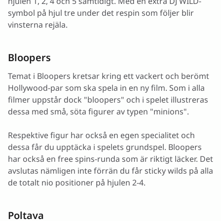
hjulen 1, 2, 4 och 5 samtidigt. Med en extra DJ WILD-
symbol på hjul tre under det respin som följer blir
vinsterna rejäla.
Bloopers
Temat i Bloopers kretsar kring ett vackert och berömt
Hollywood-par som ska spela in en ny film. Som i alla
filmer uppstår dock "bloopers" och i spelet illustreras
dessa med små, söta figurer av typen "minions".
Respektive figur har också en egen specialitet och
dessa får du upptäcka i spelets grundspel. Bloopers
har också en free spins-runda som är riktigt läcker. Det
avslutas nämligen inte förrän du får sticky wilds på alla
de totalt nio positioner på hjulen 2-4.
Poltava