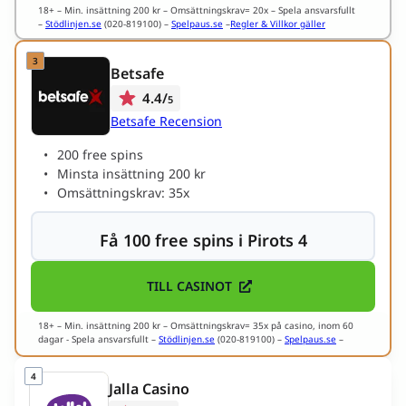
18+ – Min. insättning 200 kr – Omsättningskrav= 20x – Spela ansvarsfullt
–
Stödlinjen.se
(020-819100) –
Spelpaus.se
–
Regler & Villkor gäller
Betsafe
4.4
/
5
Betsafe Recension
200 free spins
Minsta insättning 200 kr
Omsättningskrav: 35x
Få 100 free spins i Pirots 4
TILL CASINOT
18+ – Min. insättning 200 kr – Omsättningskrav= 35x på casino, inom 60
dagar - Spela ansvarsfullt –
Stödlinjen.se
(020-819100) –
Spelpaus.se
–
Regler & Villkor gäller
Jalla Casino