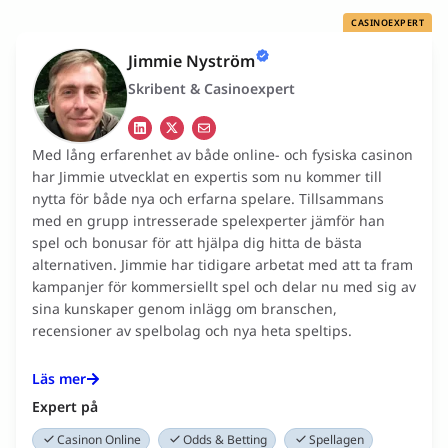
CASINOEXPERT
Jimmie Nyström
Skribent & Casinoexpert
Med lång erfarenhet av både online- och fysiska casinon
har Jimmie utvecklat en expertis som nu kommer till
nytta för både nya och erfarna spelare. Tillsammans
med en grupp intresserade spelexperter jämför han
spel och bonusar för att hjälpa dig hitta de bästa
alternativen. Jimmie har tidigare arbetat med att ta fram
kampanjer för kommersiellt spel och delar nu med sig av
sina kunskaper genom inlägg om branschen,
recensioner av spelbolag och nya heta speltips.
Läs mer
Expert på
Casinon Online
Odds & Betting
Spellagen