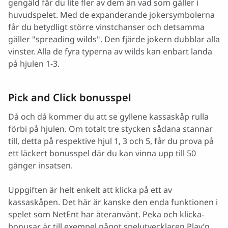
gengäld får du lite fler av dem än vad som gäller i
huvudspelet. Med de expanderande jokersymbolerna
får du betydligt större vinstchanser och detsamma
gäller "spreading wilds". Den fjärde jokern dubblar alla
vinster. Alla de fyra typerna av wilds kan enbart landa
på hjulen 1-3.
Pick and Click bonusspel
Då och då kommer du att se gyllene kassaskåp rulla
förbi på hjulen. Om totalt tre stycken sådana stannar
till, detta på respektive hjul 1, 3 och 5, får du prova på
ett läckert bonusspel där du kan vinna upp till 50
gånger insatsen.
Uppgiften är helt enkelt att klicka på ett av
kassaskåpen. Det här är kanske den enda funktionen i
spelet som NetEnt har återanvänt. Peka och klicka-
bonusar är till exempel något spelutvecklaren Play’n