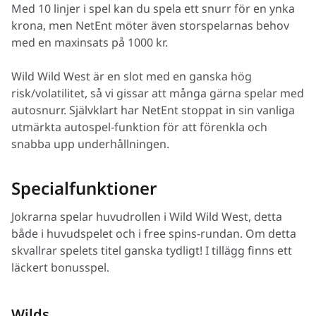
Med 10 linjer i spel kan du spela ett snurr för en ynka
krona, men NetEnt möter även storspelarnas behov
med en maxinsats på 1000 kr.
Wild Wild West är en slot med en ganska hög
risk/volatilitet, så vi gissar att många gärna spelar med
autosnurr. Självklart har NetEnt stoppat in sin vanliga
utmärkta autospel-funktion för att förenkla och
snabba upp underhållningen.
Specialfunktioner
Jokrarna spelar huvudrollen i Wild Wild West, detta
både i huvudspelet och i free spins-rundan. Om detta
skvallrar spelets titel ganska tydligt! I tillägg finns ett
läckert bonusspel.
Wilds