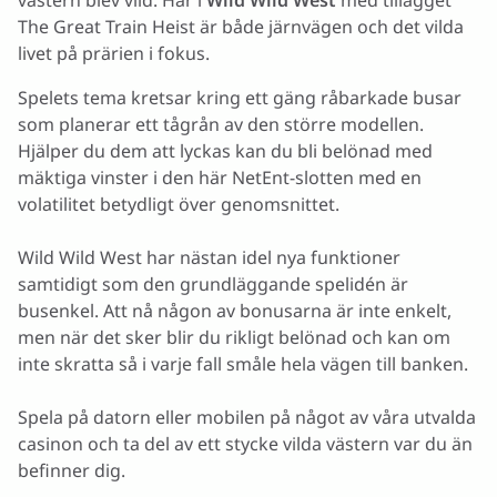
The Great Train Heist är både järnvägen och det vilda
livet på prärien i fokus.
Spelets tema kretsar kring ett gäng råbarkade busar
som planerar ett tågrån av den större modellen.
Hjälper du dem att lyckas kan du bli belönad med
mäktiga vinster i den här NetEnt-slotten med en
volatilitet betydligt över genomsnittet.
Wild Wild West har nästan idel nya funktioner
samtidigt som den grundläggande spelidén är
busenkel. Att nå någon av bonusarna är inte enkelt,
men när det sker blir du rikligt belönad och kan om
inte skratta så i varje fall småle hela vägen till banken.
Spela på datorn eller mobilen på något av våra utvalda
casinon och ta del av ett stycke vilda västern var du än
befinner dig.