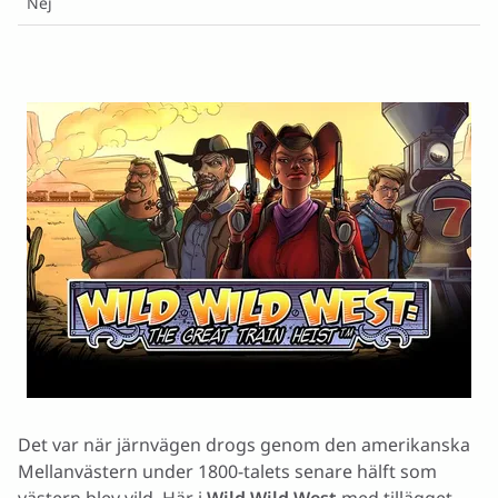
Nej
Det var när järnvägen drogs genom den amerikanska
Mellanvästern under 1800-talets senare hälft som
västern blev vild. Här i
Wild Wild West
med tillägget