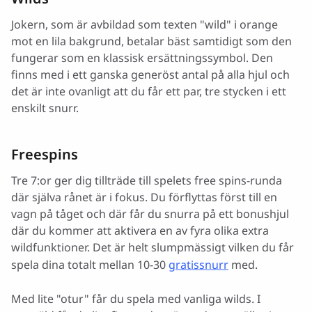
Jokern, som är avbildad som texten "wild" i orange
mot en lila bakgrund, betalar bäst samtidigt som den
fungerar som en klassisk ersättningssymbol. Den
finns med i ett ganska generöst antal på alla hjul och
det är inte ovanligt att du får ett par, tre stycken i ett
enskilt snurr.
Freespins
Tre 7:or ger dig tillträde till spelets free spins-runda
där själva rånet är i fokus. Du förflyttas först till en
vagn på tåget och där får du snurra på ett bonushjul
där du kommer att aktivera en av fyra olika extra
wildfunktioner. Det är helt slumpmässigt vilken du får
spela dina totalt mellan 10-30
gratissnurr
med.
Med lite "otur" får du spela med vanliga wilds. I