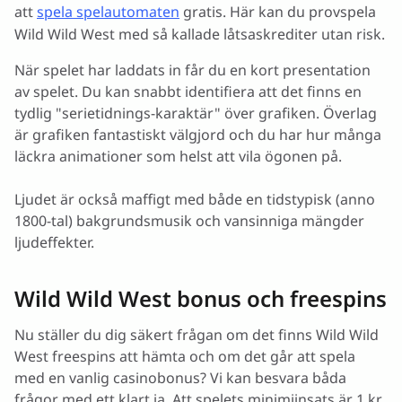
att
spela spelautomaten
gratis. Här kan du provspela
Wild Wild West med så kallade låtsaskrediter utan risk.
När spelet har laddats in får du en kort presentation
av spelet. Du kan snabbt identifiera att det finns en
tydlig "serietidnings-karaktär" över grafiken. Överlag
är grafiken fantastiskt välgjord och du har hur många
läckra animationer som helst att vila ögonen på.
Ljudet är också maffigt med både en tidstypisk (anno
1800-tal) bakgrundsmusik och vansinniga mängder
ljudeffekter.
Wild Wild West bonus och freespins
Nu ställer du dig säkert frågan om det finns Wild Wild
West freespins att hämta och om det går att spela
med en vanlig casinobonus? Vi kan besvara båda
frågor med ett klart ja. Att spelets minimiinsats är 1 kr