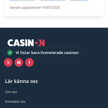
Senast uppdaterad
10/07/2025
Vi listar bara licensierade casinon
Lär känna oss
Om oss
Kontakta oss