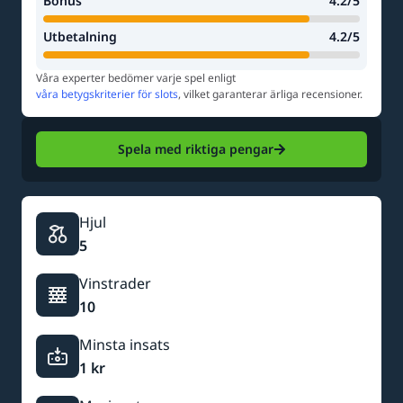
Bonus
4.2
/
5
Utbetalning
4.2
/
5
Nyheter
Våra experter bedömer varje spel enligt
våra betygskriterier för slots
, vilket garanterar ärliga recensioner.
Spela med riktiga pengar
Hjul
5
Vinstrader
10
Minsta insats
1 kr