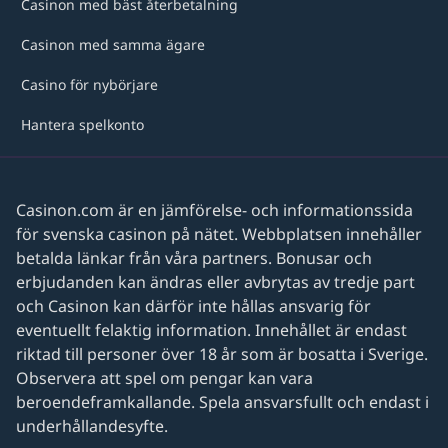
Casinon med bäst återbetalning
Casinon med samma ägare
Casino för nybörjare
Hantera spelkonto
Casinon.com är en jämförelse- och informationssida
för svenska casinon på nätet. Webbplatsen innehåller
betalda länkar från våra partners. Bonusar och
erbjudanden kan ändras eller avbrytas av tredje part
och Casinon kan därför inte hållas ansvarig för
eventuellt felaktig information. Innehållet är endast
riktad till personer över 18 år som är bosatta i Sverige.
Observera att spel om pengar kan vara
beroendeframkallande. Spela ansvarsfullt och endast i
underhållandesyfte.