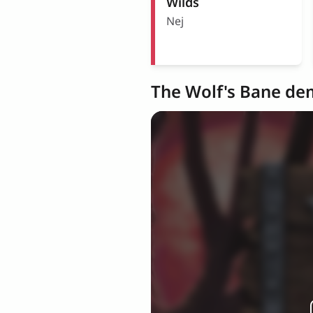
Wilds
Kan jag spela The Wolf’s Ban
Nej
Hur fungerar slotten?
Slots som liknar The Wolf’s B
Min sammanfattning efter att
Vanligt ställda frågor
The Wolf's Bane
de
Fler slots från NetEnt
Källor