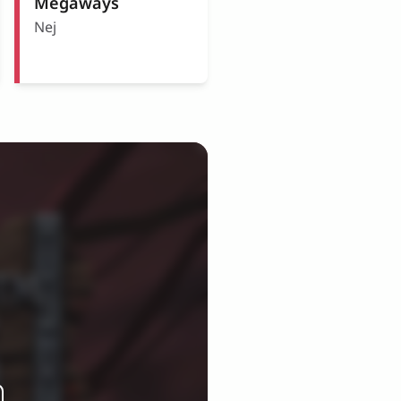
Megaways
Nej