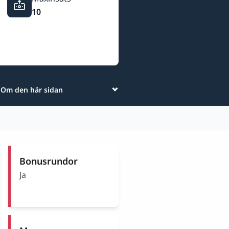
10
Om den här sidan
Bonusrundor
Ja