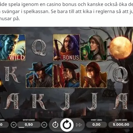
både spela igenom en casino bonus och kanske också öka de
svängar i spelkassan. Se bara till att kika i reglerna så att j
nusar på.