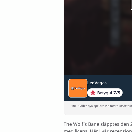
LeoVegas
4.7
Betyg
/
5
18+. Gäller nya spelare vid första insättni
The Wolf’s Bane släpptes den 
med licens. Här i vår recensi