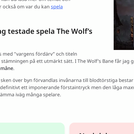
ar också om var du kan
spela
jag testade spela The Wolf’s
s med "vargens fördärv” och titeln
tämningen på ett utmärkt sätt. I The Wolf’s Bane får jag g
llmåne
.
sken över byn förvandlas invånarna till blodtörstiga bestar (oc
v definitivt ett imponerande förstaintryck men den låga ma
krämma iväg många spelare.