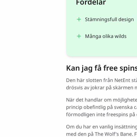
Fördelar
Stämningsfull design
Många olika wilds
Kan jag få free spi
Den här slotten från NetEnt 
drösvis av jokrar på skärmen m
När det handlar om möjligheten
princip obefintlig på svenska 
förmodligen inte freespins på 
Om du har en vanlig insättning
med den på The Wolf’s Bane. Fa