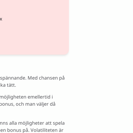
x
t spännande. Med chansen på
a tätt.
möjligheten emellertid i
tbonus, och man väljer då
ns alla möjligheter att spela
en bonus på. Volatiliteten är