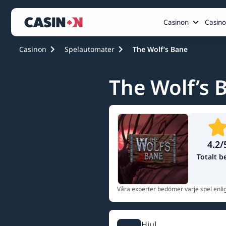
Casinon
Casino
Casinon
Spelautomater
The Wolf’s Bane
The Wolf’s 
4.2
/
Totalt b
Våra experter bedömer varje spel enli
Hjul