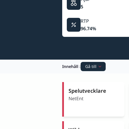
5
RTP
96.74%
Innehåll
:
Gå till
spela gratis
Min åsikt efter att jag testad
För- och nackdelar
Spelutvecklare
Kan jag få free spins och bo
NetEnt
Grafik och Tema i The Wolf’s
Symboler och utbetalningar i
The Wolf’s Bane bonusfunkti
The Wolf’s Bane RTP & info