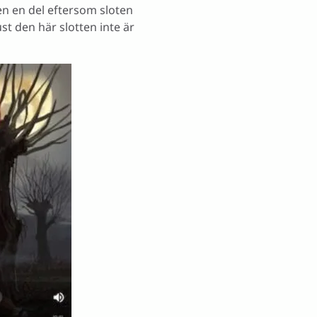
n en del eftersom sloten
ust den här slotten inte är