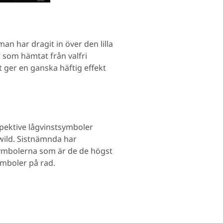
n har dragit in över den lilla
 som hämtat från valfri
t ger en ganska häftig effekt
spektive lågvinstsymboler
 wild. Sistnämnda har
dsymbolerna som är de de högst
ymboler på rad.