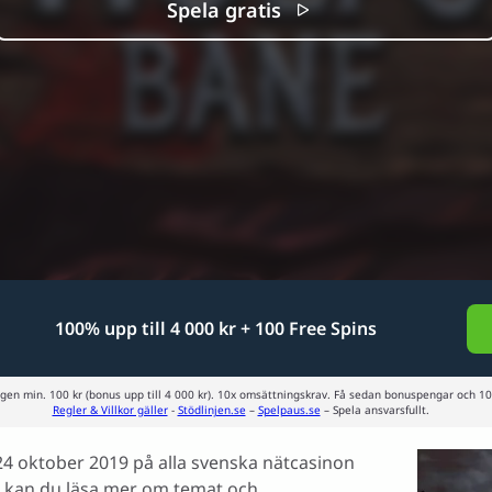
Spela gratis
100% upp till 4 000 kr
+ 100 Free Spins
ngen min. 100 kr (bonus upp till 4 000 kr). 10x omsättningskrav. Få sedan bonuspengar och 100 g
Regler & Villkor gäller
-
Stödlinjen.se
–
Spelpaus.se
– Spela ansvarsfullt.
24 oktober 2019 på alla svenska nätcasinon
on kan du läsa mer om temat och