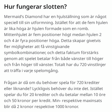
Hur fungerar slotten?
Mermaid’s Diamond har en hjulställning som är något
speciell till sin utformning. Istället för att de fem hjulen
är lika höga är hjulen formade som en romb.
Mittenhjulet är fem positioner högt medan hjulen 2
och 4 är fyra positioner höga. Detta skapar givetvis
fler möjligheter att få vinstgivande
symbolkombinationer, och detta faktum förstärks
genom att spelet betalar från både vänster till höger
och från höger till vänster. Totalt har du 720 vinstlinjer
att träffa i varje spelomgång.
Frågan är då om du behöver spela för 720 krediter
eller liknande? Lyckligvis behöver du inte det. Istället
spelar du för 20 krediter och du betalar mellan 10 öre
och 50 kronor per kredit. Min- respektive maxinsats
blir då 2 kronor respektive 1000 kronor.