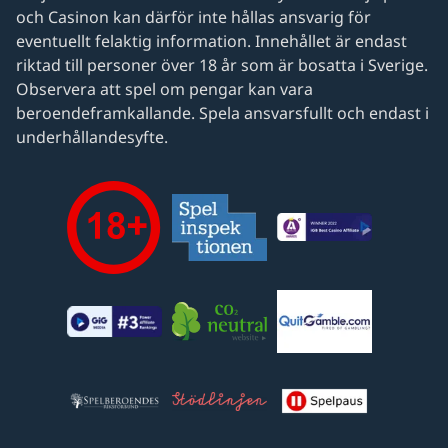
och Casinon kan därför inte hållas ansvarig för
eventuellt felaktig information. Innehållet är endast
riktad till personer över 18 år som är bosatta i Sverige.
Observera att spel om pengar kan vara
beroendeframkallande. Spela ansvarsfullt och endast i
underhållandesyfte.