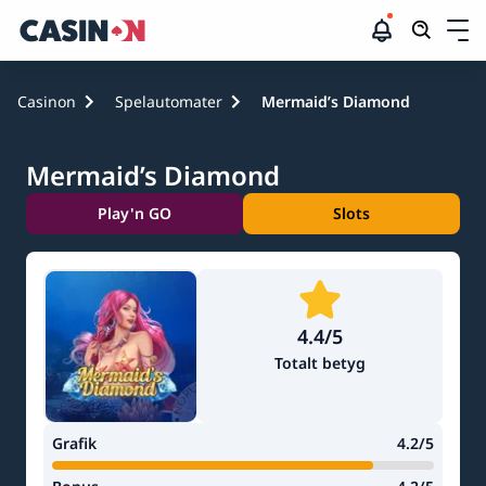
Casinon
Casinon
Spelautomater
Mermaid’s Diamond
Casino bonus
Mermaid’s Diamond
Play'n GO
Slots
Casinospel
Betting
4.4
/5
Betalningsmetoder
Totalt betyg
Spelansvar
Grafik
4.2
/
5
Guider