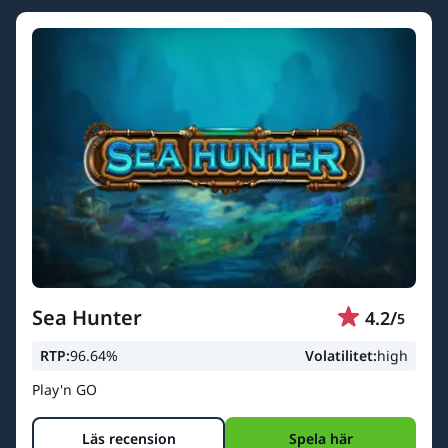
Sea Hunter
4.2
/
5
RTP:
96.64%
Volatilitet:
high
Play'n GO
Läs recension
Spela här