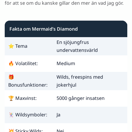
för att se om du kanske gillar den mer än vad jag gör.
Fakta om Mermaid’s Diamond
En sjöjungfrus
⭐ Tema
undervattensvärld
🔥 Volatilitet:
Medium
🎁
Wilds, freespins med
Bonusfunktioner:
jokerhjul
🏆 Maxvinst:
5000 gånger insatsen
🃏 Wildsymboler:
Ja
💥 Sticky Wilds:
Nej