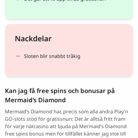
Nackdelar
Sloten blir snabbt tråkig
Kan jag få free spins och bonusar på
Mermaid’s Diamond
Mermaid’s Diamond har, precis som alla andra Play’n
GO-slots stöd för gratissnurr. Det är alltså fritt fram
för varje nätcasino att bjuda på Mermaid’s Diamond
free spins bonus men för tillfället känner jag inte till