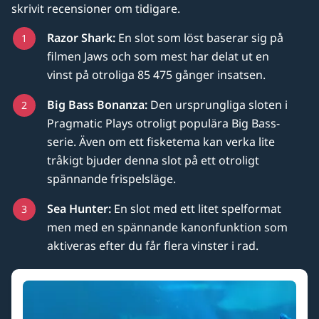
skrivit recensioner om tidigare.
Razor Shark:
En slot som löst baserar sig på
filmen Jaws och som mest har delat ut en
vinst på otroliga 85 475 gånger insatsen.
Big Bass Bonanza:
Den ursprungliga sloten i
Pragmatic Plays otroligt populära Big Bass-
serie. Även om ett fisketema kan verka lite
tråkigt bjuder denna slot på ett otroligt
spännande frispelsläge.
Sea Hunter:
En slot med ett litet spelformat
men med en spännande kanonfunktion som
aktiveras efter du får flera vinster i rad.