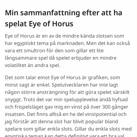
Min sammanfattning efter att ha
spelat Eye of Horus
Eye of Horus är en av de mindre kända slotsen som
har egyptiskt tema på marknaden. Men det kan också
vara ett smultron för den som gillar ett lite
långsammare spel då spelet erbjuder en mindre
volatilitet än andra spel.
Det som talar emot Eye of Horus är grafiken, som
minst sagt är enkel. Spelutvecklaren har inte lagt
någon större ansträngning för att göra spelet särskilt
snyggt. Trots det var min spelupplevelse ändå hyfsad
och frispelsläget gav mig en vinst på över 300 gånger
insatsen. Det finns alltså en he del vinstpotential och
jag förstår att denna slot har blivit populär bland
spelare som gillar enkla slots. Gillar du enkla slots med
egyptiska teman kan detta definitivt vara ett bra val