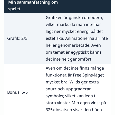
Min sammanfattning om
spelet
Grafiken är ganska omodern,
vilket märks då man inte har
lagt ner mycket energi på det
Grafik: 2/5
estetiska. Animationerna är inte
heller genomarbetade. Även
om temat är egyptiskt känns
det inte helt genomfört.
Även om det inte finns många
funktioner, är Free Spins-läget
mycket bra. Wilds ger extra
snurr och uppgraderar
Bonus: 5/5
symboler, vilket kan leda till
stora vinster. Min egen vinst på
325x insatsen visar den höga