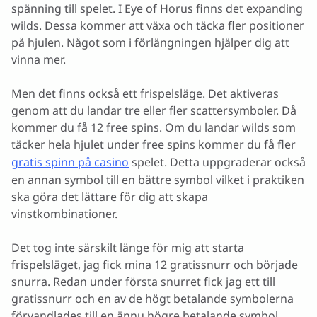
spänning till spelet. I Eye of Horus finns det expanding
wilds. Dessa kommer att växa och täcka fler positioner
på hjulen. Något som i förlängningen hjälper dig att
vinna mer.
Men det finns också ett frispelsläge. Det aktiveras
genom att du landar tre eller fler scattersymboler. Då
kommer du få 12 free spins. Om du landar wilds som
täcker hela hjulet under free spins kommer du få fler
gratis spinn på casino
spelet. Detta uppgraderar också
en annan symbol till en bättre symbol vilket i praktiken
ska göra det lättare för dig att skapa
vinstkombinationer.
Det tog inte särskilt länge för mig att starta
frispelsläget, jag fick mina 12 gratissnurr och började
snurra. Redan under första snurret fick jag ett till
gratissnurr och en av de högt betalande symbolerna
förvandlades till en ännu högre betalande symbol.