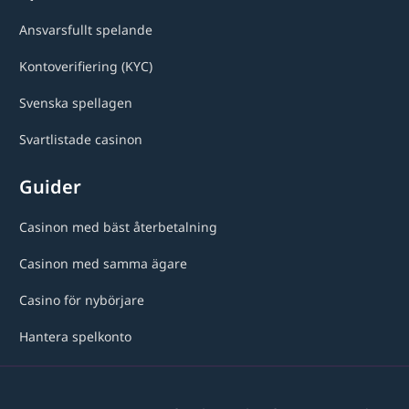
Ansvarsfullt spelande
Kontoverifiering (KYC)
Svenska spellagen
Svartlistade casinon
Guider
Casinon med bäst återbetalning
Casinon med samma ägare
Casino för nybörjare
Hantera spelkonto