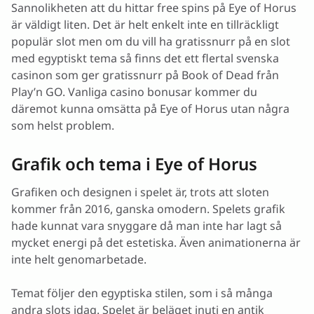
Sannolikheten att du hittar free spins på Eye of Horus
är väldigt liten. Det är helt enkelt inte en tillräckligt
populär slot men om du vill ha gratissnurr på en slot
med egyptiskt tema så finns det ett flertal svenska
casinon som ger gratissnurr på Book of Dead från
Play’n GO. Vanliga casino bonusar kommer du
däremot kunna omsätta på Eye of Horus utan några
som helst problem.
Grafik och tema i Eye of Horus
Grafiken och designen i spelet är, trots att sloten
kommer från 2016, ganska omodern. Spelets grafik
hade kunnat vara snyggare då man inte har lagt så
mycket energi på det estetiska. Även animationerna är
inte helt genomarbetade.
Temat följer den egyptiska stilen, som i så många
andra slots idag. Spelet är beläget inuti en antik