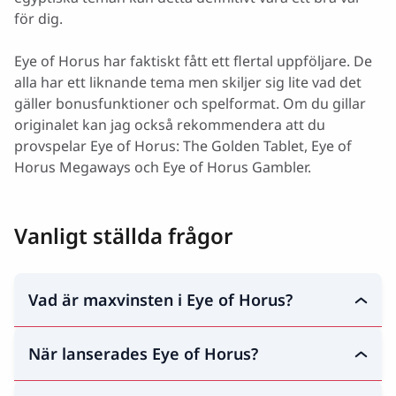
för dig.
Eye of Horus har faktiskt fått ett flertal uppföljare. De
alla har ett liknande tema men skiljer sig lite vad det
gäller bonusfunktioner och spelformat. Om du gillar
originalet kan jag också rekommendera att du
provspelar Eye of Horus: The Golden Tablet, Eye of
Horus Megaways och Eye of Horus Gambler.
Vanligt ställda frågor
Vad är maxvinsten i Eye of Horus?
Spelautomaten Eye of Horus har en maxvinst på bara
När lanserades Eye of Horus?
500 gånger insatsen.
Eye of Horus lanserades i oktober 2018.