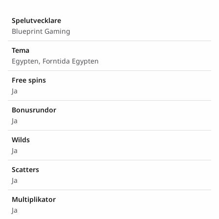
Min åsikt efter att ha testat
spelautomaten Eye of Horus
Spelutvecklare
För- och nackdelar
Blueprint Gaming
Grafik och tema i Eye of Horus
Tema
Symboler och vinstkombinationer i Eye of
Egypten, Forntida Egypten
Horus
Free spins
Eye of Horus bonusfunktioner
Ja
Eye of Horus RTP, volatilitet och maxvinst
Kan jag spela Eye of Horus i min mobil?
Bonusrundor
Hur fungerar slotten?
Ja
Min sammanfattning efter att ha spelat
Wilds
Eye of Horus
Ja
Vanligt ställda frågor
Scatters
Källor
Ja
Multiplikator
Ja