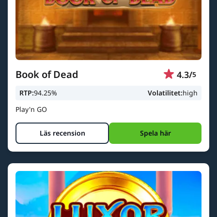
Book of Dead
4.3
/
5
RTP:
94.25%
Volatilitet:
high
Play'n GO
Läs recension
Spela här