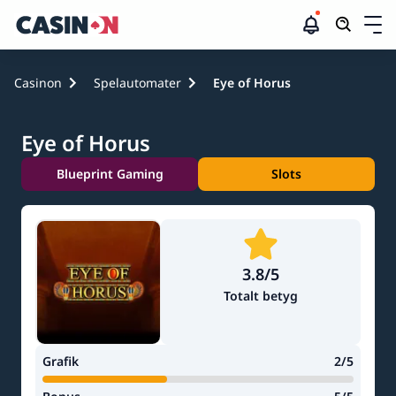
Casinon
Casinon
Spelautomater
Eye of Horus
Casino bonus
Eye of Horus
Blueprint Gaming
Slots
Casinospel
Betting
3.8
/5
Betalningsmetoder
Totalt betyg
Spelansvar
Grafik
2
/
5
Guider