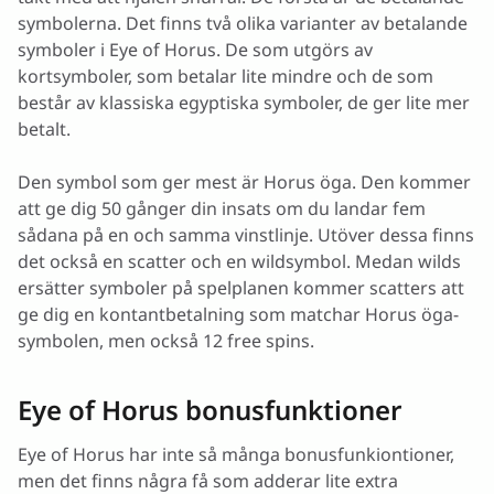
symbolerna. Det finns två olika varianter av betalande
symboler i Eye of Horus. De som utgörs av
kortsymboler, som betalar lite mindre och de som
består av klassiska egyptiska symboler, de ger lite mer
betalt.
Den symbol som ger mest är Horus öga. Den kommer
att ge dig 50 gånger din insats om du landar fem
sådana på en och samma vinstlinje. Utöver dessa finns
det också en scatter och en wildsymbol. Medan wilds
ersätter symboler på spelplanen kommer scatters att
ge dig en kontantbetalning som matchar Horus öga-
symbolen, men också 12 free spins.
Eye of Horus bonusfunktioner
Eye of Horus har inte så många bonusfunkiontioner,
men det finns några få som adderar lite extra