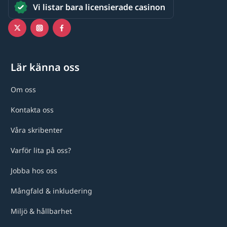
Vi listar bara licensierade casinon
Lär känna oss
Om oss
Kontakta oss
Våra skribenter
Varför lita på oss?
Jobba hos oss
Mångfald & inkludering
Miljö & hållbarhet