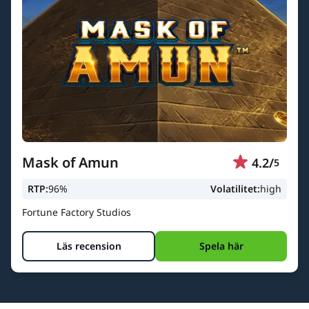
Mask of Amun
4.2
/
5
RTP:
96%
Volatilitet:
high
Fortune Factory Studios
Läs recension
Spela här