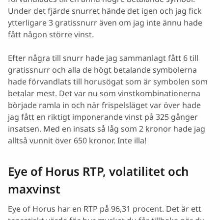
Under det fjärde snurret hände det igen och jag fick
ytterligare 3 gratissnurr även om jag inte ännu hade
fått någon större vinst.
Efter några till snurr hade jag sammanlagt fått 6 till
gratissnurr och alla de högt betalande symbolerna
hade förvandlats till horusögat som är symbolen som
betalar mest. Det var nu som vinstkombinationerna
började ramla in och när frispelsläget var över hade
jag fått en riktigt imponerande vinst på 325 gånger
insatsen. Med en insats så låg som 2 kronor hade jag
alltså vunnit över 650 kronor. Inte illa!
Eye of Horus RTP, volatilitet och
maxvinst
Eye of Horus har en RTP på 96,31 procent. Det är ett