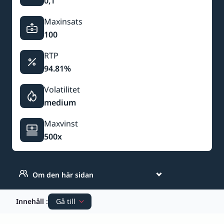
0,1
Maxinsats
100
RTP
94.81%
Volatilitet
medium
Maxvinst
500x
Om den här sidan
Innehåll
:
Gå till
spela gratis