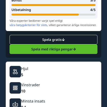
Bonus
5
/
5
Utbetalning
4
/
5
Nyheter
Våra experter bedömer varje spel enligt
våra betygskriterier för slots
, vilket garanterar ärliga recensioner.
Spela gratis
Spela med riktiga pengar
Hjul
5
Vinstrader
10
Minsta insats