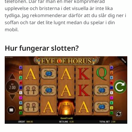
telefonen. Där får man en mer komprimerad
upplevelse och bristerna i det visuella är inte lika
tydliga. Jag rekommenderar därför att du slår dig ner i
soffan och tar det lite lugnt medan du spelar i din
mobil.
Hur fungerar slotten?