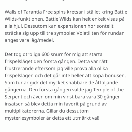
Walls of Tarantia Free spins kretsar i stället kring Battle
Wilds-funktionen. Battle Wilds kan helt enkelt visas på
alla hjul. Dessutom kan expansionen horisontellt
sträcka sig upp till tre symboler. Volatiliten för rundan
anges vara låg/medel.
Det tog otroliga 600 snurr för mig att starta
frispelsläget den första gången. Detta var rätt
frustrerande eftersom jag ville pröva alla olika
frispelslägen och det går inte heller att köpa bonusen.
Som tur är gick det mycket snabbare de åtföljande
gångerna. Den första gången valde jag Temple of the
Serpent och även om min vinst bara vara 30 gånger
insatsen så blev detta min favorit på grund av
multiplikatorerna. Gillar du dessutom
mysteriesymboler är detta ett utmärkt val!