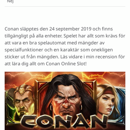
Nej
Conan släpptes den 24 september 2019 och finns
tillgängligt på alla enheter. Spelet har allt som krävs för
att vara en bra spelautomat med mängder av
specialfunktioner och en karaktär som onekligen
sticker ut från mängden. Läs vidare i min recension för
att lära dig allt om Conan Online Slot!