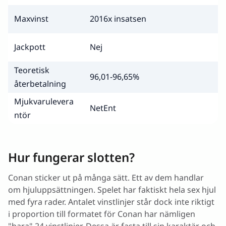
Maxvinst
2016x insatsen
Jackpott
Nej
Teoretisk
96,01-96,65%
återbetalning
Mjukvarulevera
NetEnt
ntör
Hur fungerar slotten?
Conan sticker ut på många sätt. Ett av dem handlar
om hjuluppsättningen. Spelet har faktiskt hela sex hjul
med fyra rader. Antalet vinstlinjer står dock inte riktigt
i proportion till formatet för Conan har nämligen