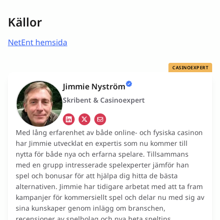
Källor
NetEnt hemsida
CASINOEXPERT
Jimmie Nyström
Skribent & Casinoexpert
Med lång erfarenhet av både online- och fysiska casinon
har Jimmie utvecklat en expertis som nu kommer till
nytta för både nya och erfarna spelare. Tillsammans
med en grupp intresserade spelexperter jämför han
spel och bonusar för att hjälpa dig hitta de bästa
alternativen. Jimmie har tidigare arbetat med att ta fram
kampanjer för kommersiellt spel och delar nu med sig av
sina kunskaper genom inlägg om branschen,
recensioner av spelbolag och nya heta speltips.