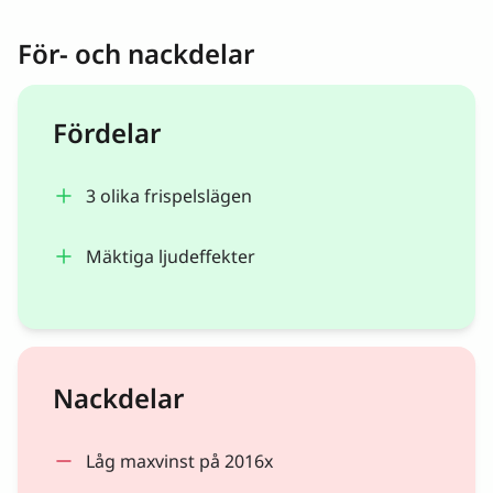
För- och nackdelar
Fördelar
3 olika frispelslägen
Mäktiga ljudeffekter
Nackdelar
Låg maxvinst på 2016x