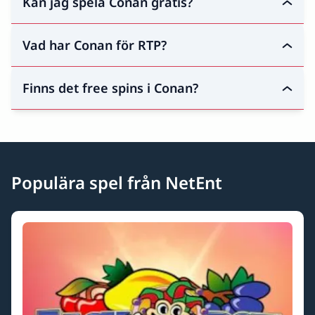
Kan jag spela Conan gratis?
Ja det går att spela Conan gratis här i vår
Vad har Conan för RTP?
slotrecension, på casinots hemsida och på de flesta
casinon som erbjuder NetEnts slots.
Conan har en RTP på 96,01 procent.
Finns det free spins i Conan?
I Conan finns det hela tre olika frispelslägen att välja
mellan.
Populära spel från NetEnt