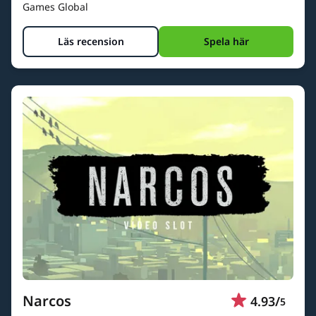
Games Global
Läs recension
Spela här
Narcos
4.93
/
5