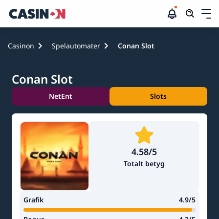
Casinon
Casinon
Spelautomater
Conan Slot
Casino bonus
Conan Slot
NetEnt
Slots
Casinospel
Betting
4.58
/5
Betalningsmetoder
Totalt betyg
Spelansvar
Grafik
4.9
/
5
Guider