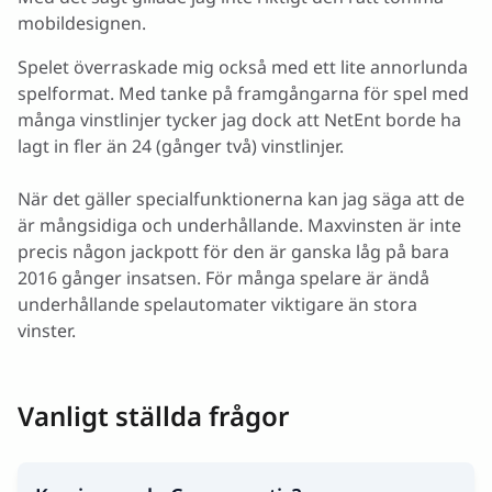
mobildesignen.
Spelet överraskade mig också med ett lite annorlunda
spelformat. Med tanke på framgångarna för spel med
många vinstlinjer tycker jag dock att NetEnt borde ha
lagt in fler än 24 (gånger två) vinstlinjer.
När det gäller specialfunktionerna kan jag säga att de
är mångsidiga och underhållande. Maxvinsten är inte
precis någon jackpott för den är ganska låg på bara
2016 gånger insatsen. För många spelare är ändå
underhållande spelautomater viktigare än stora
vinster.
Vanligt ställda frågor