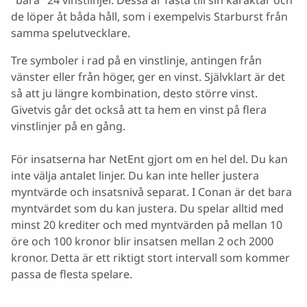
"bara" 24 vinstlinjer. Dessa är fasta till sin karaktär och
de löper åt båda håll, som i exempelvis Starburst från
samma spelutvecklare.
Tre symboler i rad på en vinstlinje, antingen från
vänster eller från höger, ger en vinst. Självklart är det
så att ju längre kombination, desto större vinst.
Givetvis går det också att ta hem en vinst på flera
vinstlinjer på en gång.
För insatserna har NetEnt gjort om en hel del. Du kan
inte välja antalet linjer. Du kan inte heller justera
myntvärde och insatsnivå separat. I Conan är det bara
myntvärdet som du kan justera. Du spelar alltid med
minst 20 krediter och med myntvärden på mellan 10
öre och 100 kronor blir insatsen mellan 2 och 2000
kronor. Detta är ett riktigt stort intervall som kommer
passa de flesta spelare.