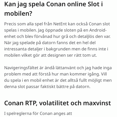
Kan jag spela Conan online Slot i
mobilen?
Precis som alla spel från NetEnt kan också Conan slot
spelas i mobilen. Jag öppnade sloten på en Android-
enhet och blev förvånad hur grå och detaljlös den var.
När jag spelade på datorn fanns det en hel del
intressanta detaljer i bakgrunden men de finns inte i
mobilen vilket gör att designen ser rätt tom ut.
Navigeringsfältet är ändå lättanvänt och jag hade inga
problem med att förstå hur man kommer igång. Vill
du spela i en mobil enhet är det alltså fullt möjligt men
denna slot passar faktiskt bättre på datorn.
Conan RTP, volatilitet och maxvinst
I spelreglerna för Conan anges att