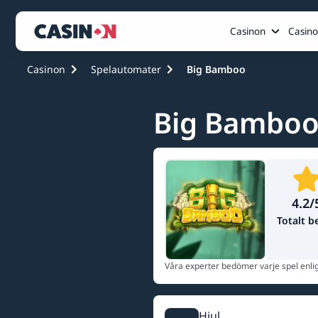
Casinon
Casino
Casinon
Spelautomater
Big Bamboo
Big Bambo
4.2
/
Totalt b
Våra experter bedömer varje spel enli
Hjul