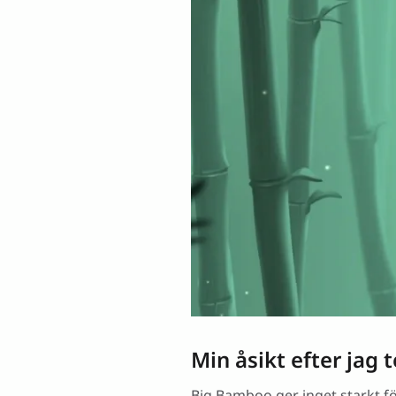
Min åsikt efter jag
Big Bamboo ger inget starkt f