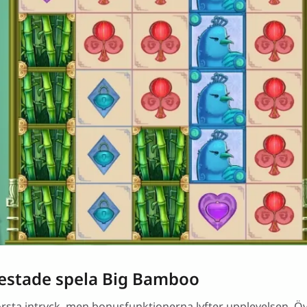
 testade spela Big Bamboo
örsta intryck, men bonusfunktionerna lyfter upplevelsen. 