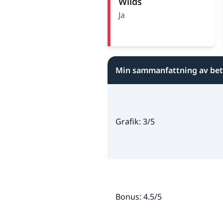
Wilds
Slots som liknar Big Bamboo
Ja
Min sammanfattning efter te
Vanliga frågor och svar
Källor
Andra populära slots
Min sammanfattning av be
Grafik: 3/5
Bonus: 4.5/5