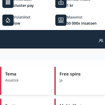
cluster pay
1 kr
Volatilitet
Maxvinst
low
50 000x insatsen
pela Big Bamboo
tomaten Big Bamboo
o spelautomat
Tema
Free spins
i Big Bamboo
Asiatisk
Ja
r
ch maxvinst
 min mobil?