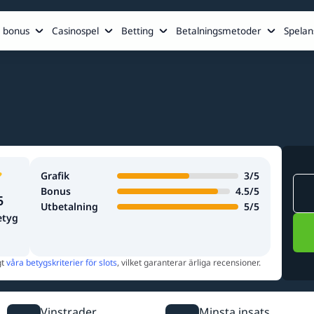
 bonus
Casinospel
Betting
Betalningsmetoder
Spelan
o
Grafik
3
/
5
Bonus
4.5
/
5
5
Utbetalning
5
/
5
etyg
gt
våra betygskriterier för slots
, vilket garanterar ärliga recensioner.
Vinstrader
Minsta insats