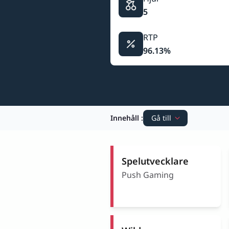
5
RTP
96.13%
Innehåll
:
Gå till
Min åsikt efter jag testade s
Svenska casinon med spelau
Grafik och tema i Big Bambo
Spelutvecklare
Symboler och utbetalningar 
Push Gaming
Big Bamboo bonusfunktione
Big Bamboo RTP, volatilitet o
Kan jag spela Big Bamboo på
Hur fungerar slotten?