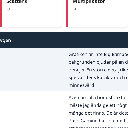
Scatters
Multiplikator
Ja
Ja
stat spelautomaten Big Bamboo
tygen
Grafiken är inte Big Bambo
bakgrunden bjuder på en de
detaljer. En större detaljr
spelvärldens karaktär och 
minnesvärd.
Även om alla bonusfunktion
måste jag ändå ge ett högt
många det finns. De är des
Push Gaming har inte nöjt 