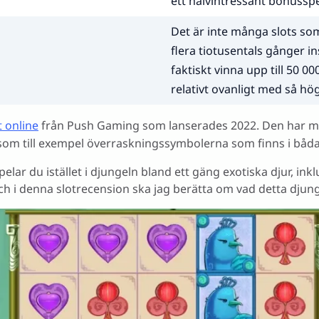
ett halvintressant bonusspe
Det är inte många slots so
flera tiotusentals gånger i
faktiskt vinna upp till 50 0
relativt ovanligt med så hö
 online
från Push Gaming som lanserades 2022. Den har m
som till exempel överraskningssymbolerna som finns i båd
elar du istället i djungeln bland ett gäng exotiska djur, inkl
och i denna slotrecension ska jag berätta om vad detta djun