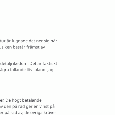
tur är lugnade det ner sig när
usiken består främst av
etaljrikedom. Det är faktiskt
gra fallande löv ibland. Jag
ter. De högt betalande
av den på rad ger en vinst på
r på rad av, de övriga kräver