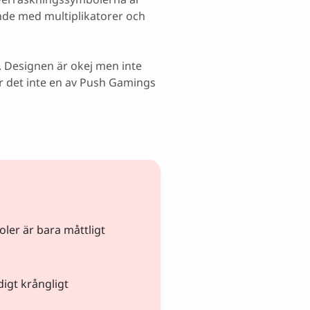
nde med multiplikatorer och
n. Designen är okej men inte
r det inte en av Push Gamings
er är bara måttligt
digt krångligt