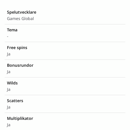
Provspela Avalon II gratis
Avalon II bonus och freespins
Spelutvecklare
Tema och grafik
Games Global
Insatser och alternativ
Tema
Specialsymboler och funktioner
-
Sammanfattning
Free spins
Games Global slots
Ja
Källor
Bonusrundor
Ja
Wilds
Ja
Scatters
Ja
Multiplikator
Ja