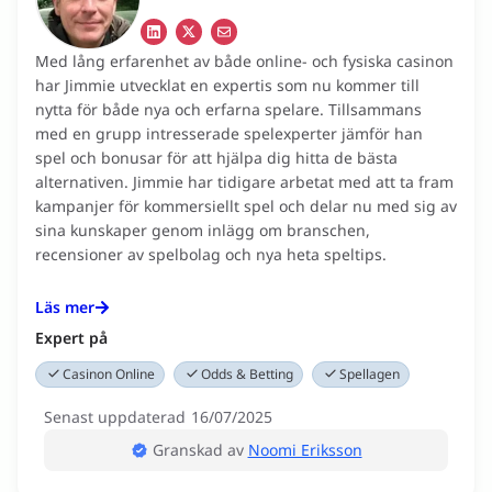
Med lång erfarenhet av både online- och fysiska casinon
har Jimmie utvecklat en expertis som nu kommer till
nytta för både nya och erfarna spelare. Tillsammans
med en grupp intresserade spelexperter jämför han
spel och bonusar för att hjälpa dig hitta de bästa
alternativen. Jimmie har tidigare arbetat med att ta fram
kampanjer för kommersiellt spel och delar nu med sig av
sina kunskaper genom inlägg om branschen,
recensioner av spelbolag och nya heta speltips.
Läs mer
Expert på
Casinon Online
Odds & Betting
Spellagen
Senast uppdaterad
16/07/2025
Granskad av
Noomi Eriksson