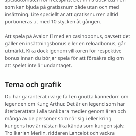
som kan bjuda på gratissnurr både utan och med
insättning. Lite speciellt är att gratissnurren alltid
portioneras ut med 10 stycken åt gången.
Att spela på Avalon II med en casinobonus, oavsett det
gäller en insättningsbonus eller en reloadbonus, går
utmärkt. Kika dock igenom villkoren för respektive
bonus innan du börjar spela för att försäkra dig om
att spelet inte är undantaget.
Tema och grafik
Du har garanterat i varje fall en gnutta kännedom om
legenden om Kung Arthur. Det är en legend som har
återberättats i alla tänkbara medier genom åren och
många av de personer som rör sig i eller kring
kungens hov är nästan lika kända som kungen själv.
Trollkarlen Merlin, riddaren Lancelot och vackra