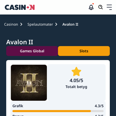
Casinon
Casinon
Spelautomater
Avalon II
Casino bonus
Avalon II
Games Global
Slots
Casinospel
Betting
4.05
/5
Betalningsmetoder
Totalt betyg
Spelansvar
Grafik
4.3
/
5
Guider