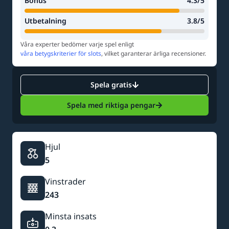
Bonus
4.3
/
5
Utbetalning
3.8
/
5
Nyheter
Våra experter bedömer varje spel enligt
våra betygskriterier för slots
, vilket garanterar ärliga recensioner.
Spela gratis
Spela med riktiga pengar
Hjul
5
Vinstrader
243
Minsta insats