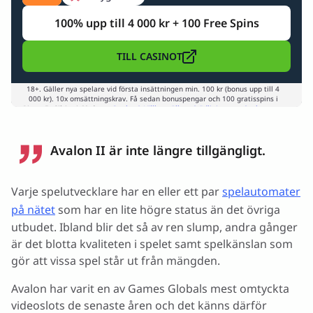
100% upp till 4 000 kr
+ 100 Free Spins
TILL CASINOT
18+. Gäller nya spelare vid första insättningen min. 100 kr (bonus upp till 4
000 kr). 10x omsättningskrav. Få sedan bonuspengar och 100 gratisspins i
Pirots 5. Giltigt i 60 dagar.
Regler & Villkor gäller
-
Stödlinjen.se
–
Spelpaus.se
– Spela ansvarsfullt.
Avalon II är inte längre tillgängligt.
Varje spelutvecklare har en eller ett par
spelautomater
på nätet
som har en lite högre status än det övriga
utbudet. Ibland blir det så av ren slump, andra gånger
är det blotta kvaliteten i spelet samt spelkänslan som
gör att vissa spel står ut från mängden.
Avalon har varit en av Games Globals mest omtyckta
videoslots de senaste åren och det känns därför