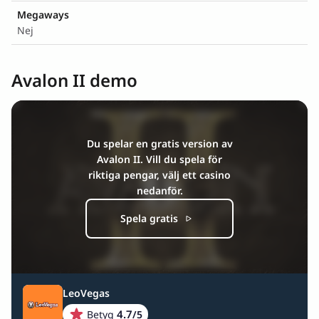
Megaways
Nej
Avalon II
demo
Du spelar en gratis version av
Avalon II. Vill du spela för
riktiga pengar, välj ett casino
nedanför.
Spela gratis
LeoVegas
4.7
Betyg
/
5