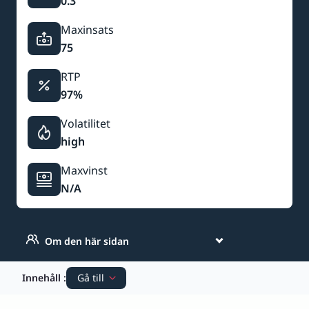
0.3
Maxinsats
75
RTP
97%
Volatilitet
high
Maxvinst
N/A
Om den här sidan
Innehåll
:
Gå till
spela gratis