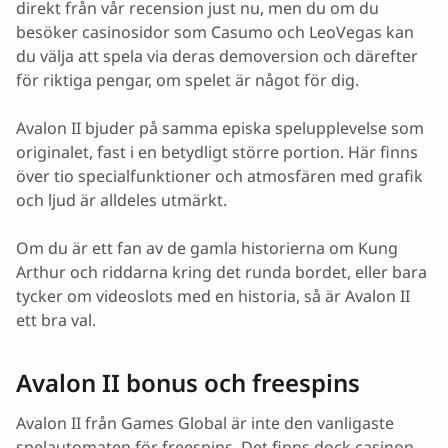
direkt från vår recension just nu, men du om du
besöker casinosidor som Casumo och LeoVegas kan
du välja att spela via deras demoversion och därefter
för riktiga pengar, om spelet är något för dig.
Avalon II bjuder på samma episka spelupplevelse som
originalet, fast i en betydligt större portion. Här finns
över tio specialfunktioner och atmosfären med grafik
och ljud är alldeles utmärkt.
Om du är ett fan av de gamla historierna om Kung
Arthur och riddarna kring det runda bordet, eller bara
tycker om videoslots med en historia, så är Avalon II
ett bra val.
Avalon II bonus och freespins
Avalon II från Games Global är inte den vanligaste
spelautomaten för freespins. Det finns dock casinon