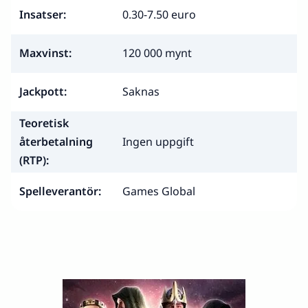
Insatser:
0.30-7.50 euro
Maxvinst:
120 000 mynt
Jackpott:
Saknas
Teoretisk
återbetalning
Ingen uppgift
(RTP):
Spelleverantör:
Games Global