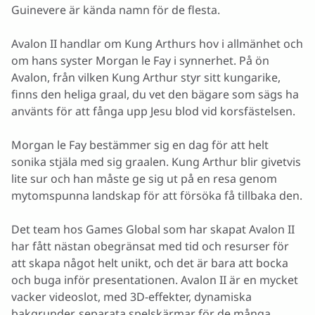
Guinevere är kända namn för de flesta.
Avalon II handlar om Kung Arthurs hov i allmänhet och
om hans syster Morgan le Fay i synnerhet. På ön
Avalon, från vilken Kung Arthur styr sitt kungarike,
finns den heliga graal, du vet den bägare som sägs ha
använts för att fånga upp Jesu blod vid korsfästelsen.
Morgan le Fay bestämmer sig en dag för att helt
sonika stjäla med sig graalen. Kung Arthur blir givetvis
lite sur och han måste ge sig ut på en resa genom
mytomspunna landskap för att försöka få tillbaka den.
Det team hos Games Global som har skapat Avalon II
har fått nästan obegränsat med tid och resurser för
att skapa något helt unikt, och det är bara att bocka
och buga inför presentationen. Avalon II är en mycket
vacker videoslot, med 3D-effekter, dynamiska
bakgrunder, separata spelskärmar för de många