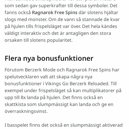
som sedan gav superkrafter till dessa symboler. Det
fanns också
Ragnarok Free Spins
där slotens hjältar
slogs med monster. Om de vann så stannade de kvar
på hjulen tills frispelsläget var över. Det hela kändes
väldigt interaktiv och det är antagligen den stora
orsaken till slotens popularitet.
Flera nya bonusfunktioner
Förutom Berzerk Mode och Ragnarok Free Spins har
spelutvecklaren valt att skapa några nya
bonusfunktioner i Vikings Go Berzerk Reloaded. Till
exempel under frispelsläget så kan multiplikatorer på
upp till 8x landa på hjulen. Det finns också en
skattkista som slumpmässigt kan landa och ge en
överraskningsvinst.
I basspelet finns det också en slumpmässigt aktiverad