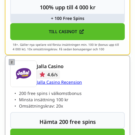
100% upp till 4 000 kr
+ 100 Free Spins
TILL CASINOT
18+. Gäller nya spelare vid första insättningen min. 100 kr (bonus upp till
4 000 kr). 10x omsättningskrav. Få sedan bonuspengar och 100
gratisspins i Pirots 5. Giltigt i 60 dagar.
Regler & Villkor gäller
-
Stödlinjen.se
–
Spelpaus.se
– Spela ansvarsfullt.
Jalla Casino
4.6
/
5
Jalla Casino Recension
200 free spins i välkomstbonus
Minsta insättning 100 kr
Omsättningskrav: 20x
Hämta 200 free spins