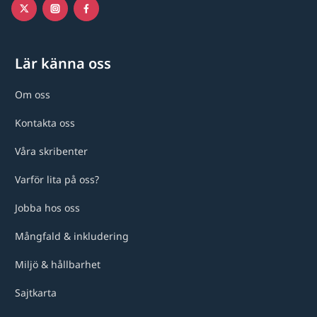
Lär känna oss
Om oss
Kontakta oss
Våra skribenter
Varför lita på oss?
Jobba hos oss
Mångfald & inkludering
Miljö & hållbarhet
Sajtkarta