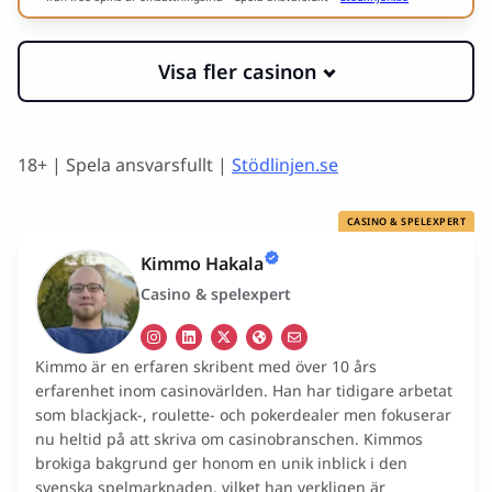
(020-819100) –
Spelpaus.se
–
Regler & Villkor gäller
Visa fler casinon
18+ | Spela ansvarsfullt |
Stödlinjen.se
CASINO & SPELEXPERT
Kimmo Hakala
Casino & spelexpert
Kimmo är en erfaren skribent med över 10 års
erfarenhet inom casinovärlden. Han har tidigare arbetat
som blackjack-, roulette- och pokerdealer men fokuserar
nu heltid på att skriva om casinobranschen. Kimmos
brokiga bakgrund ger honom en unik inblick i den
svenska spelmarknaden, vilket han verkligen är