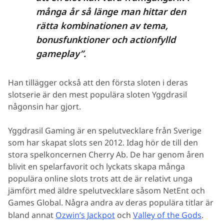
många år så länge man hittar den
rätta kombinationen av tema,
bonusfunktioner och actionfylld
gameplay”.
Han tillägger också att den första sloten i deras
slotserie är den mest populära sloten Yggdrasil
någonsin har gjort.
Yggdrasil Gaming är en spelutvecklare från Sverige
som har skapat slots sen 2012. Idag hör de till den
stora spelkoncernen Cherry Ab. De har genom åren
blivit en spelarfavorit och lyckats skapa många
populära online slots trots att de är relativt unga
jämfört med äldre spelutvecklare såsom NetEnt och
Games Global. Några andra av deras populära titlar är
bland annat
Ozwin’s Jackpot
och
Valley of the Gods
.