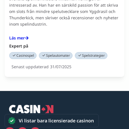
intresserad av. Han har en särskild passion för att skriva
om slots från mindre spelutvecklare som Yggdrasil och
Thunderkick, men skriver också recensioner och nyheter
inom spelindustrin.
Läs mer
Expert på
Casinospel
Spelautomater
Spelstrategier
Senast uppdaterad
31/07/2025
Vi listar bara licensierade casinon