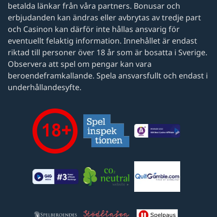
betalda länkar från våra partners. Bonusar och
erbjudanden kan ändras eller avbrytas av tredje part
och Casinon kan därför inte hållas ansvarig för
eventuellt felaktig information. Innehållet är endast
riktad till personer över 18 år som är bosatta i Sverige.
Observera att spel om pengar kan vara
beroendeframkallande. Spela ansvarsfullt och endast i
underhållandesyfte.