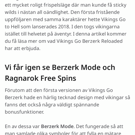
ett mycket roligt frispelsläge där man kunde få sticky
wilds i nästan all oändlighet. Den första fristående
uppföljaren med samma karaktärer hette Vikings Go
to Hell som lanserades 2018. I den togs vikingarna
istället till helvetet på äventyr. I denna artikel kommer
du få läsa mer om vad Vikings Go Berzerk Reloaded
har att erbjuda.
Vi får igen se Berzerk Mode och
Ragnarok Free Spins
Förutom att den första versionen av Vikings Go
Berzerk hade en härlig tecknad design med vikingar så
fanns det också några väldigt spännande
bonusfunktioner.
En av dessa var
Berzerk Mode
. Det fungerade så att
man samlade olika symboler för att fylla en mätare