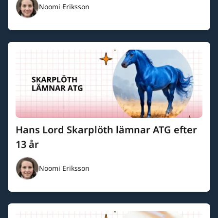
Noomi Eriksson
Hans Lord Skarplöth lämnar ATG efter
13 år
Noomi Eriksson