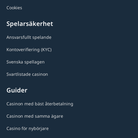
Cookies
Spelarsäkerhet
Ansvarsfullt spelande
Kontoverifiering (KYC)
Svenska spellagen
Svartlistade casinon
Guider
Casinon med bäst återbetalning
Casinon med samma ägare
Casino för nybörjare