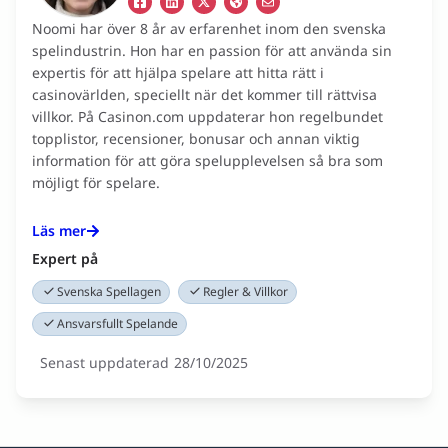
Noomi har över 8 år av erfarenhet inom den svenska
spelindustrin. Hon har en passion för att använda sin
expertis för att hjälpa spelare att hitta rätt i
casinovärlden, speciellt när det kommer till rättvisa
villkor. På Casinon.com uppdaterar hon regelbundet
topplistor, recensioner, bonusar och annan viktig
information för att göra spelupplevelsen så bra som
möjligt för spelare.
Läs mer
Expert på
Svenska Spellagen
Regler & Villkor
Ansvarsfullt Spelande
Senast uppdaterad
28/10/2025