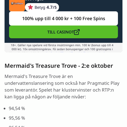
4.7
Betyg
/
5
100% upp till 4 000 kr
+ 100 Free Spins
TILL CASINOT
18+. Gäller nya spelare vid första insättningen min. 100 kr (bonus upp till 4
000 kr). 10x omsättningskrav. Få sedan bonuspengar och 100 gratisspins i
Pirots 5. Giltigt i 60 dagar.
Regler & Villkor gäller
-
Stödlinjen.se
–
Spelpaus.se
– Spela ansvarsfullt.
Mermaid's Treasure Trove - 2:e oktober
Mermaid's Treasure Trove är en
undervattenslansering som också har Pragmatic Play
som leverantör. Spelet har klustervinster och RTP:n
kan ligga på någon av följande nivåer:
94,54 %
95,56 %