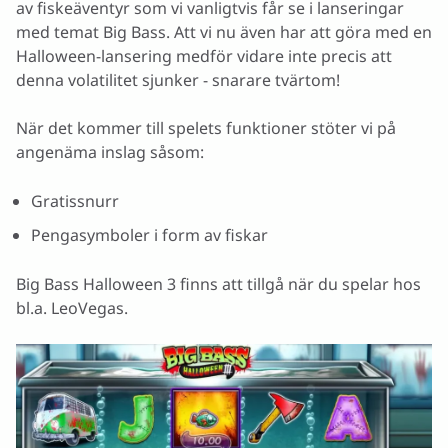
av fiskeäventyr som vi vanligtvis får se i lanseringar
med temat Big Bass. Att vi nu även har att göra med en
Halloween-lansering medför vidare inte precis att
denna volatilitet sjunker - snarare tvärtom!
När det kommer till spelets funktioner stöter vi på
angenäma inslag såsom:
Gratissnurr
Pengasymboler i form av fiskar
Big Bass Halloween 3 finns att tillgå när du spelar hos
bl.a. LeoVegas.