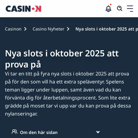
Casinon
Casinon
Casino Nyheter
Nya slots i oktober 2025 att 
Casino bonus
Nya slots i oktober 2025 att
prova på
Casinospel
Vi tar en titt på fyra nya slots i oktober 2025 att prova
Betting
på för den som vill ha ett extra speläventyr. Spelens
teman ligger under luppen, samt även vad du kan
förvänta dig för återbetalningsprocent. Som lite extra
Betalningsmetoder
grädde på moset tar vi upp var du kan prova på dessa
nylanseringar.
Spelansvar
Om den här sidan
Guider