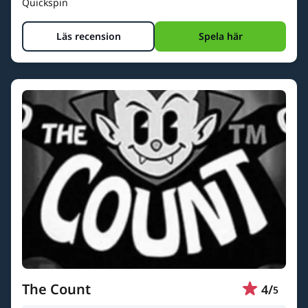
Quickspin
Läs recension
Spela här
The Count
4
/
5