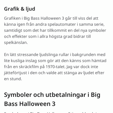
Grafik & ljud
Grafiken i Big Bass Halloween 3 går till viss del att
känna igen från andra spelautomater i samma serie,
samtidigt som det har tillkommit en del nya symboler
och effekter som i allra högsta grad bidrar till
spelkänslan.
En lätt stressande ljudslinga rullar i bakgrunden med
lite kusliga inslag som gör att den känns som hämtad
från en skräckfilm på 1970-talet. Jag var dock inte
jätteförtjust i den och valde att stänga av ljudet efter
en stund.
Symboler och utbetalningar i Big
Bass Halloween 3