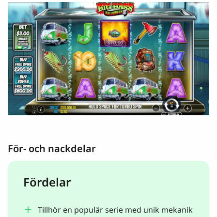
För- och nackdelar
Fördelar
Tillhör en populär serie med unik mekanik