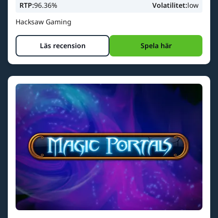
RTP:
96.36%
Volatilitet:
low
Hacksaw Gaming
Läs recension
Spela här