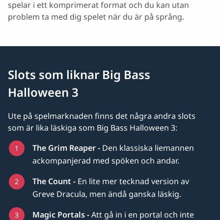
spelar i ett komprimerat format och du kan utan
problem ta med dig spelet när du är på språng.
Slots som liknar Big Bass
Halloween 3
Ute på spelmarknaden finns det några andra slots
som är lika läskiga som Big Bass Halloween 3:
The Grim Reaper -
Den klassiska liemannen
ackompanjerad med spöken och andar.
The Count -
En lite mer tecknad version av
Greve Dracula, men ändå ganska läskig.
Magic Portals -
Att gå in i en portal och inte