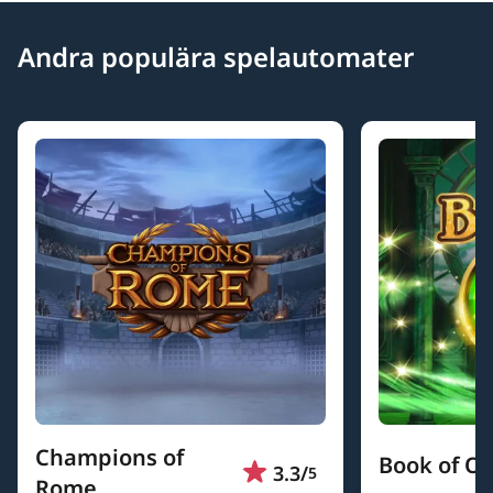
Andra populära spelautomater
Champions of
Book of Oz
3.3
/
5
Rome