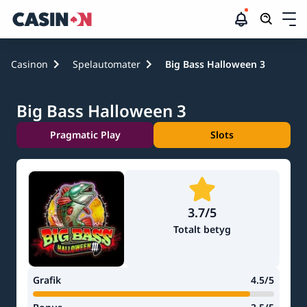
Casinon
Casinon
Spelautomater
Big Bass Halloween 3
Casino bonus
Big Bass Halloween 3
Pragmatic Play
Slots
Casinospel
Betting
3.7
/5
Betalningsmetoder
Totalt betyg
Spelansvar
Grafik
4.5
/
5
Guider