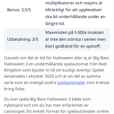
multiplikatorer och respins är
Bonus: 3,5/5
tillräckligt för att upplevelsen
ska bli underhållande under en
längre tid.
Maxvinsten på 5 000x insatsen
Utbetalning: 3/5
är inte den största i serien men
klart godkänd för en spinoff.
Oavsett om det är tid för Halloween eller ej är Big Bass
Halloween 3 en underhållande spelautomat från Reel
Kingdom som bjuder in till ett kusligt äventyr. Spelet
lanserades i oktober 2025 och är en del av samma
serie som en mängd andra
spelautomater
som kretsar
kring fiske.
Du kan spela Big Bass Halloween 3 både som
nybörjare och om du har mer erfarenhet av
casinospel. Ett enkelt format för spelautomater online