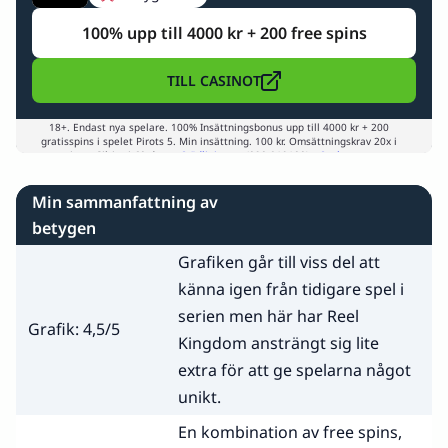
100% upp till 4000 kr
+ 200 free spins
TILL CASINOT
18+. Endast nya spelare. 100% Insättningsbonus upp till 4000 kr + 200
gratisspins i spelet Pirots 5. Min insättning. 100 kr. Omsättningskrav 20x i
casinot. Giltigt i 60 dagar.
Stödlinjen.se
(020-819100) –
Spelpaus.se
–
Regler & Villkor gäller
- Spela ansvarsfullt
Min sammanfattning av
betygen
Grafiken går till viss del att
känna igen från tidigare spel i
serien men här har Reel
Grafik: 4,5/5
Kingdom ansträngt sig lite
extra för att ge spelarna något
unikt.
En kombination av free spins,