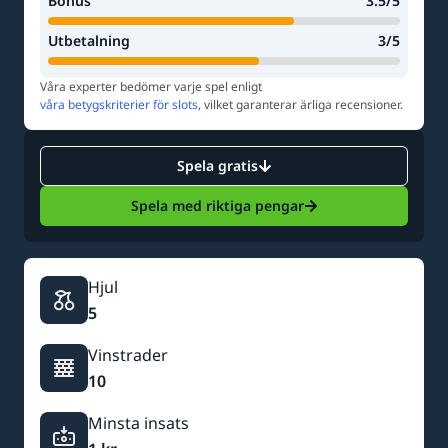
Bonus
3.5
/
5
Utbetalning
3
/
5
Nyheter
Våra experter bedömer varje spel enligt
våra betygskriterier för slots
, vilket garanterar ärliga recensioner.
Spela gratis
Spela med riktiga pengar
Hjul
5
Vinstrader
10
Minsta insats