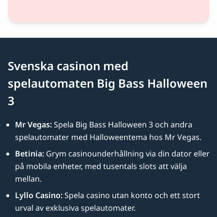
Svenska casinon med
spelautomaten Big Bass Halloween
3
Mr Vegas:
Spela Big Bass Halloween 3 och andra
spelautomater med Halloweentema hos Mr Vegas.
Betinia:
Grym casinounderhållning via din dator eller
på mobila enheter, med tusentals slots att välja
mellan.
Lyllo Casino:
Spela casino utan konto och ett stort
urval av exklusiva spelautomater.