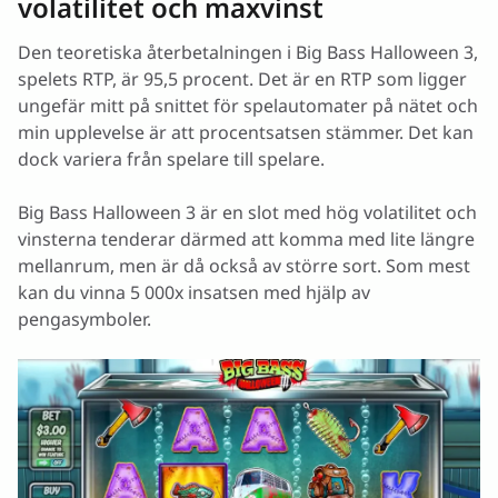
volatilitet och maxvinst
Den teoretiska återbetalningen i Big Bass Halloween 3,
spelets RTP, är 95,5 procent. Det är en RTP som ligger
ungefär mitt på snittet för spelautomater på nätet och
min upplevelse är att procentsatsen stämmer. Det kan
dock variera från spelare till spelare.
Big Bass Halloween 3 är en slot med hög volatilitet och
vinsterna tenderar därmed att komma med lite längre
mellanrum, men är då också av större sort. Som mest
kan du vinna 5 000x insatsen med hjälp av
pengasymboler.