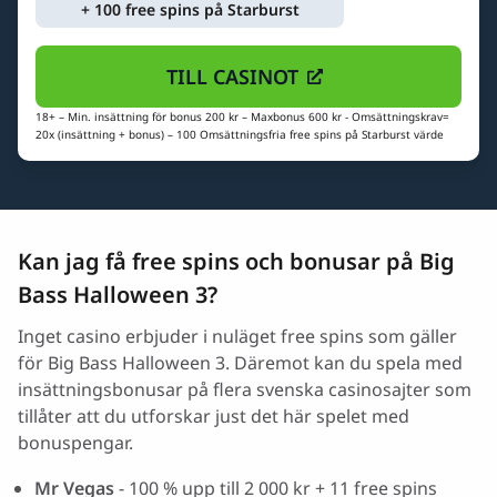
+ 100 free spins på Starburst
TILL CASINOT
18+ – Min. insättning för bonus 200 kr – Maxbonus 600 kr - Omsättningskrav=
20x (insättning + bonus) – 100 Omsättningsfria free spins på Starburst värde
1 kr/spin - Giltighetstid 60 dagar - Spela ansvarsfullt –
Stödlinjen.se
(020-
819100) –
Spelpaus.se
–
Regler & Villkor gäller
Kan jag få free spins och bonusar på Big
Bass Halloween 3?
Inget casino erbjuder i nuläget free spins som gäller
för Big Bass Halloween 3. Däremot kan du spela med
insättningsbonusar på flera svenska casinosajter som
tillåter att du utforskar just det här spelet med
bonuspengar.
Mr Vegas
- 100 % upp till 2 000 kr + 11 free spins