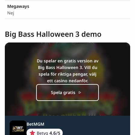
Megaways
Nej
Big Bass Halloween 3
demo
Du spelar en gratis version av
Big Bass Halloween 3. Vill du
spela för riktiga pengar, välj
ett casino nedanför.
Spela gratis
BetMGM
4.6
Betyg
/
5