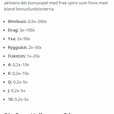
aktivera det bonusspel med free spins som finns med
bland bonusfunktionerna.
Minibuss:
0,5x–200x
Drag:
3x–100x
Yxa:
2x–50x
Ryggsäck:
2x–50x
Fiskstim:
1x–20x
A:
0,2x–10x
K:
0,2x–10x
Q:
0,2x–5x
J:
0,2x–5x
10:
0,2x–5x