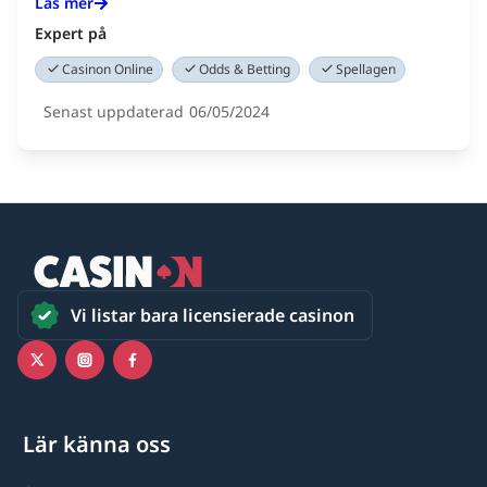
Läs mer
Expert på
Casinon Online
Odds & Betting
Spellagen
Senast uppdaterad
06/05/2024
Vi listar bara licensierade casinon
Lär känna oss