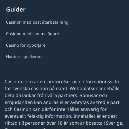
Guider
Casinon med bäst återbetalning
Casinon med samma ägare
Casino för nybörjare
Hantera spelkonto
Casinon.com är en jämförelse- och informationssida
för svenska casinon på nätet. Webbplatsen innehåller
betalda länkar från våra partners. Bonusar och
erbjudanden kan ändras eller avbrytas av tredje part
och Casinon kan därför inte hållas ansvarig för
eventuellt felaktig information. Innehållet är endast
riktad till personer över 18 år som är bosatta i Sverige.