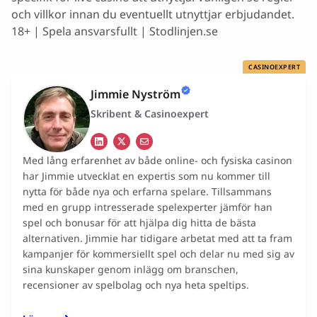
och villkor innan du eventuellt utnyttjar erbjudandet.
18+ | Spela ansvarsfullt | Stodlinjen.se
CASINOEXPERT
Jimmie Nyström
Skribent & Casinoexpert
Med lång erfarenhet av både online- och fysiska casinon
har Jimmie utvecklat en expertis som nu kommer till
nytta för både nya och erfarna spelare. Tillsammans
med en grupp intresserade spelexperter jämför han
spel och bonusar för att hjälpa dig hitta de bästa
alternativen. Jimmie har tidigare arbetat med att ta fram
kampanjer för kommersiellt spel och delar nu med sig av
sina kunskaper genom inlägg om branschen,
recensioner av spelbolag och nya heta speltips.