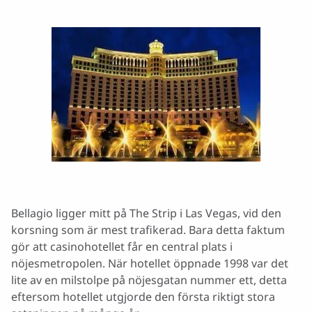
Bellagio ligger mitt på The Strip i Las Vegas, vid den
korsning som är mest trafikerad. Bara detta faktum
gör att casinohotellet får en central plats i
nöjesmetropolen. När hotellet öppnade 1998 var det
lite av en milstolpe på nöjesgatan nummer ett, detta
eftersom hotellet utgjorde den första riktigt stora