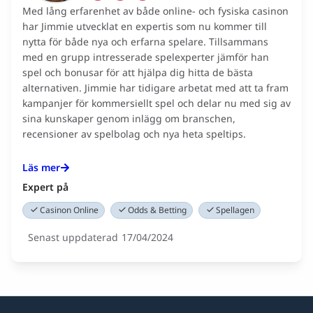
Med lång erfarenhet av både online- och fysiska casinon
har Jimmie utvecklat en expertis som nu kommer till
nytta för både nya och erfarna spelare. Tillsammans
med en grupp intresserade spelexperter jämför han
spel och bonusar för att hjälpa dig hitta de bästa
alternativen. Jimmie har tidigare arbetat med att ta fram
kampanjer för kommersiellt spel och delar nu med sig av
sina kunskaper genom inlägg om branschen,
recensioner av spelbolag och nya heta speltips.
Läs mer
Expert på
Casinon Online
Odds & Betting
Spellagen
Senast uppdaterad
17/04/2024