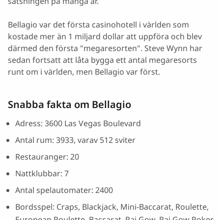
satsningen på många år.
Bellagio var det första casinohotell i världen som
kostade mer än 1 miljard dollar att uppföra och blev
därmed den första "megaresorten". Steve Wynn har
sedan fortsatt att låta bygga ett antal megaresorts
runt om i världen, men Bellagio var först.
Snabba fakta om Bellagio
Adress: 3600 Las Vegas Boulevard
Antal rum: 3933, varav 512 sviter
Restauranger: 20
Nattklubbar: 7
Antal spelautomater: 2400
Bordsspel: Craps, Blackjack, Mini-Baccarat, Roulette,
European Roulette, Baccarat, Pai Gow, Pai Gow Poker,