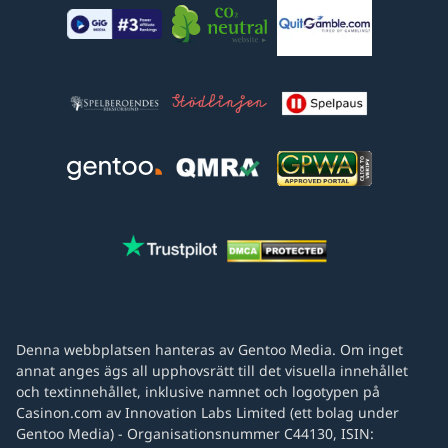
Denna webbplatsen hanteras av Gentoo Media. Om inget
annat anges ägs all upphovsrätt till det visuella innehållet
och textinnehållet, inklusive namnet och logotypen på
Casinon.com av Innovation Labs Limited (ett bolag under
Gentoo Media) - Organisationsnummer C44130, ISIN: