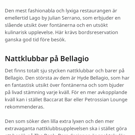
Den mest fashionabla och lyxiga restaurangen är
emellertid Lago by Julian Serrano, som erbjuder en
slående utsikt över fontänerna och en utsökt
kulinarisk upplevelse. Här krävs bordsreservation
ganska god tid före besök.
Nattklubbar på Bellagio
Det finns totalt sju stycken nattklubbar och barer på
Bellagio. Den största av dem är Hyde Bellagio, som har
en fantastisk utsikt över fontänerna och som bjuder
på livad stämning varje kväll. För en mer avkopplande
kväll kan i stället Baccarat Bar eller Petrossian Lounge
rekommenderas.
Den som söker den lilla extra lyxen och den mer
extravaganta nattklubbsupplevelsen ska i stället göra