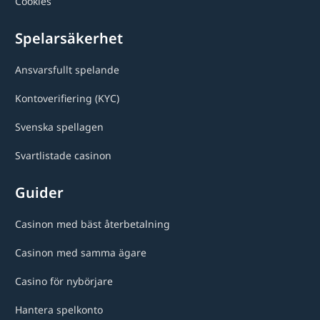
Cookies
Spelarsäkerhet
Ansvarsfullt spelande
Kontoverifiering (KYC)
Svenska spellagen
Svartlistade casinon
Guider
Casinon med bäst återbetalning
Casinon med samma ägare
Casino för nybörjare
Hantera spelkonto