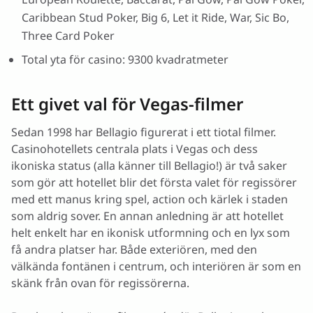
Caribbean Stud Poker, Big 6, Let it Ride, War, Sic Bo,
Three Card Poker
Total yta för casino: 9300 kvadratmeter
Ett givet val för Vegas-filmer
Sedan 1998 har Bellagio figurerat i ett tiotal filmer.
Casinohotellets centrala plats i Vegas och dess
ikoniska status (alla känner till Bellagio!) är två saker
som gör att hotellet blir det första valet för regissörer
med ett manus kring spel, action och kärlek i staden
som aldrig sover. En annan anledning är att hotellet
helt enkelt har en ikonisk utformning och en lyx som
få andra platser har. Både exteriören, med den
välkända fontänen i centrum, och interiören är som en
skänk från ovan för regissörerna.