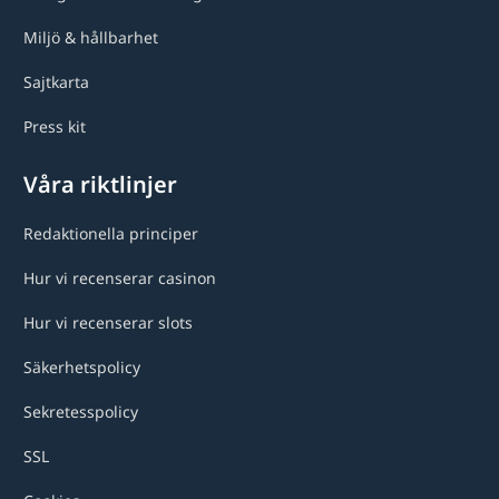
Miljö & hållbarhet
Sajtkarta
Press kit
Våra riktlinjer
Redaktionella principer
Hur vi recenserar casinon
Hur vi recenserar slots
Säkerhetspolicy
Sekretesspolicy
SSL