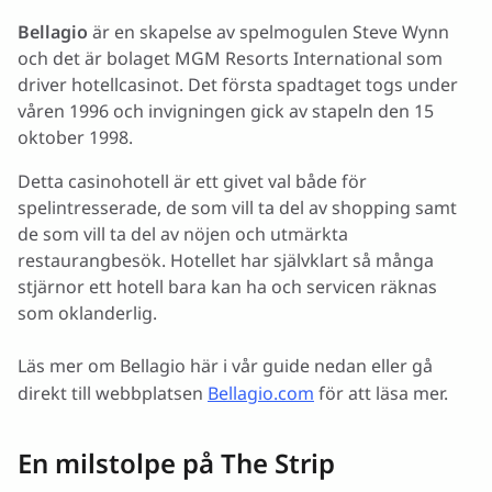
En milstolpe på The Strip
Ett givet val för Vegas–filmer
Bellagio
är en skapelse av spelmogulen Steve Wynn
och det är bolaget MGM Resorts International som
Nyheter
Shopping på Bellagio
driver hotellcasinot. Det första spadtaget togs under
Restauranger på Bellagio
våren 1996 och invigningen gick av stapeln den 15
Nattklubbar på Bellagio
oktober 1998.
Shower på Bellagio
Andra nöjen
Detta casinohotell är ett givet val både för
Casino och poker på Bellagio
spelintresserade, de som vill ta del av shopping samt
de som vill ta del av nöjen och utmärkta
restaurangbesök. Hotellet har självklart så många
stjärnor ett hotell bara kan ha och servicen räknas
som oklanderlig.
Läs mer om Bellagio här i vår guide nedan eller gå
direkt till webbplatsen
Bellagio.com
för att läsa mer.
En milstolpe på The Strip