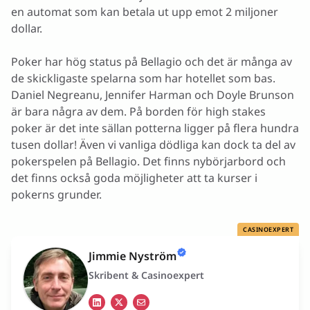
en automat som kan betala ut upp emot 2 miljoner
dollar.
Poker har hög status på Bellagio och det är många av
de skickligaste spelarna som har hotellet som bas.
Daniel Negreanu, Jennifer Harman och Doyle Brunson
är bara några av dem. På borden för high stakes
poker är det inte sällan potterna ligger på flera hundra
tusen dollar! Även vi vanliga dödliga kan dock ta del av
pokerspelen på Bellagio. Det finns nybörjarbord och
det finns också goda möjligheter att ta kurser i
pokerns grunder.
CASINOEXPERT
Jimmie Nyström
Skribent & Casinoexpert