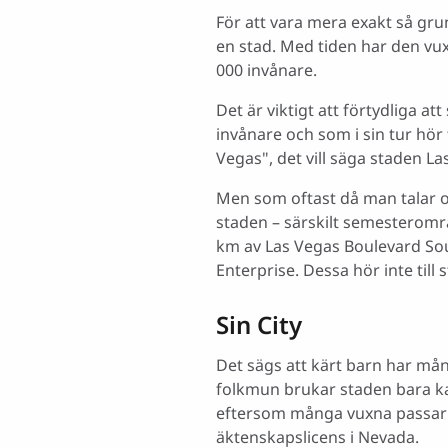
För att vara mera exakt så gr
en stad. Med tiden har den vux
000 invånare.
Det är viktigt att förtydliga a
invånare och som i sin tur hör 
Vegas", det vill säga staden La
Men som oftast då man talar o
staden – särskilt semesterområ
km av Las Vegas Boulevard Sou
Enterprise. Dessa hör inte till
Sin City
Det sägs att kärt barn har mån
folkmun brukar staden bara kal
eftersom många vuxna passar på
äktenskapslicens i Nevada.