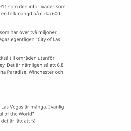
1911 som den införlivades som
ed en folkmängd på cirka 600
y som har över två miljoner
Vegas egentligen "City of Las
ckså till områden utanför
y. Det är nämligen så att 6,8
ena Paradise, Winchester och
 Las Vegas är många. I vanlig
al of the World"
et är lätt att få