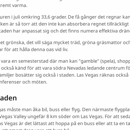
remt varma.
ren i juli omkring 33,6 grader. De få gånger det regnar kan
 är så torr att den inte kan absorbera regnet tillräckligt f
taden har anpassat sig och det finns numera effektiva drä
t grönska, det vill säga mycket träd, gröna gräsmattor oc
r för att hålla denna oas vid liv.
t vara en semesterstad där man kan "gamble" (spela), shoppa
kt också känd för att vara södra Nevadas ledande centrum för
familjer bosätter sig också i staden. Las Vegas räknas ocks
onferenser och möten.
taden
Vegas måste man åka bil, buss eller flyg. Den närmaste flygp
s Vegas Valley ungefär 8 km söder om Las Vegas. För att sed
as Vegas är det lättast att hoppa på en buss eller att ta en t