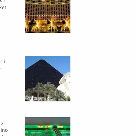
och
ket
e
r i
v
gs
sino