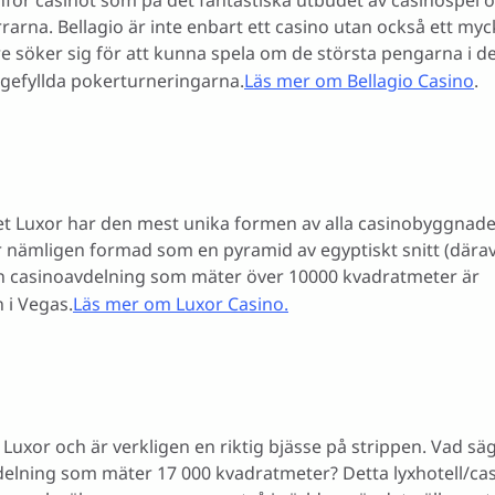
nför casinot som på det fantastiska utbudet av casinospel 
arna. Bellagio är inte enbart ett casino utan också ett myc
re söker sig för att kunna spela om de största pengarna i d
gefyllda pokerturneringarna.
Läs mer om Bellagio Casino
.
et Luxor har den mest unika formen av alla casinobyggnade
 nämligen formad som en pyramid av egyptiskt snitt (dära
 casinoavdelning som mäter över 10000 kvadratmeter är
n i Vegas.
Läs mer om Luxor Casino.
uxor och är verkligen en riktig bjässe på strippen. Vad sä
elning som mäter 17 000 kvadratmeter? Detta lyxhotell/ca