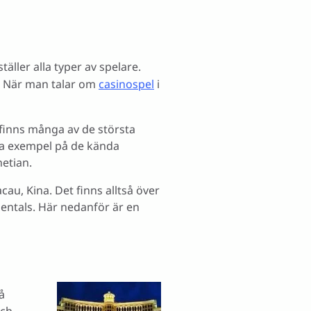
äller alla typer av spelare.
n. När man talar om
casinospel
i
 finns många av de största
gra exempel på de kända
netian.
au, Kina. Det finns alltså över
entals. Här nedanför är en
å