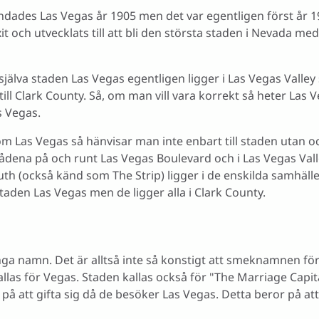
undades Las Vegas år 1905 men det var egentligen först år 
it och utvecklats till att bli den största staden i Nevada m
tt själva staden Las Vegas egentligen ligger i Las Vegas Valle
till Clark County. Så, om man vill vara korrekt så heter Las 
s Vegas.
m Las Vegas så hänvisar man inte enbart till staden utan o
dena på och runt Las Vegas Boulevard och i Las Vegas Valle
th (också känd som The Strip) ligger i de enskilda samhäll
 staden Las Vegas men de ligger alla i Clark County.
ga namn. Det är alltså inte så konstigt att smeknamnen för
las för Vegas. Staden kallas också för "The Marriage Capit
 att gifta sig då de besöker Las Vegas. Detta beror på att d