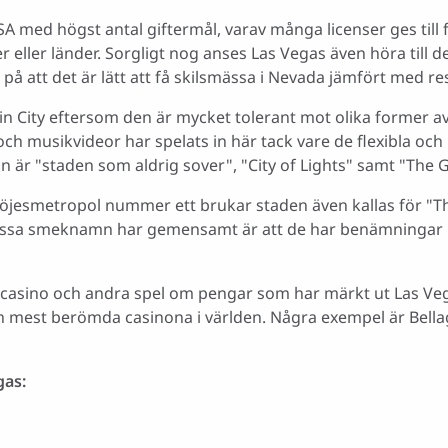
USA med högst antal giftermål, varav många licenser ges till 
eller länder. Sorgligt nog anses Las Vegas även höra till d
på att det är lätt att få skilsmässa i Nevada jämfört med re
Sin City eftersom den är mycket tolerant mot olika former a
ch musikvideor har spelats in här tack vare de flexibla och
är "staden som aldrig sover", "City of Lights" samt "The G
öjesmetropol nummer ett brukar staden även kallas för "Th
 dessa smeknamn har gemensamt är att de har benämningar 
t casino och andra spel om pengar som har märkt ut Las Veg
och mest berömda casinona i världen. Några exempel är Bell
gas: