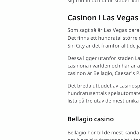
sig fritt in och ut ur staden ka
Casinon i Las Vegas
Som sagt så är Las Vegas paradi
Det finns ett hundratal störr
Sin City är det framför allt de 
Dessa ligger utanför staden L
casinona i världen och här är
casinon är Bellagio, Caesar's 
Det breda utbudet av casinospe
hundratusentals spelautomater
lista på tre utav de mest unika
Bellagio casino
Bellagio hör till de mest kända