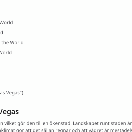
 World
ld
f the World
 World
as Vegas")
 Vegas
n vilket gör den till en ökenstad. Landskapet runt staden är
limat gör att det sällan regnar och att vädret är mestadels 