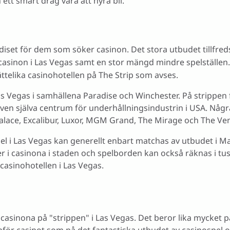
n ett smart drag vara att hyra bil.
set för dem som söker casinon. Det stora utbudet tillfredst
e casinon i Las Vegas samt en stor mängd mindre spelställe
jättelika casinohotellen på The Strip som avses.
as Vegas i samhällena Paradise och Winchester. På strippen
 även själva centrum för underhållningsindustrin i USA. Nå
Palace, Excalibur, Luxor, MGM Grand, The Mirage och The Ve
l i Las Vegas kan generellt enbart matchas av utbudet i Mac
 i casinona i staden och spelborden kan också räknas i tus
 casinohotellen i Las Vegas.
 casinona på "strippen" i Las Vegas. Det beror lika mycket p