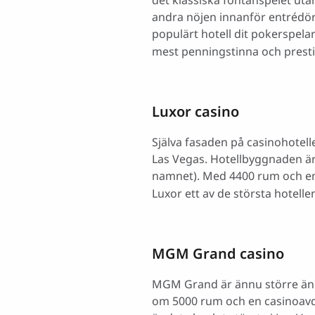
det klassiska fontänspelet uta
andra nöjen innanför entrédörr
populärt hotell dit pokerspela
mest penningstinna och presti
Luxor casino
Själva fasaden på casinohotell
Las Vegas. Hotellbyggnaden är
namnet). Med 4400 rum och en
Luxor ett av de största hotelle
MGM Grand casino
MGM Grand är ännu större än L
om 5000 rum och en casinoavd