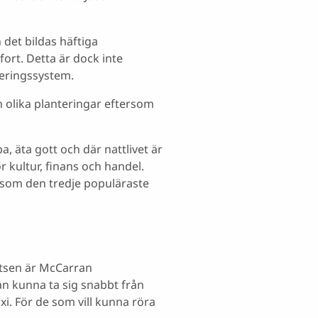
 det bildas häftiga
ort. Detta är dock inte
neringssystem.
h olika planteringar eftersom
, äta gott och där nattlivet är
 kultur, finans och handel.
å som den tredje populäraste
latsen är McCarran
an kunna ta sig snabbt från
axi. För de som vill kunna röra