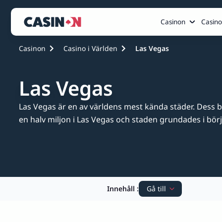
Casinon
Casino
Casinon
Casino i Världen
Las Vegas
Las Vegas
Las Vegas är en av världens mest kända städer. Dess b
en halv miljon i Las Vegas och staden grundades i börja
Innehåll
:
Gå till
Vegas och The Strip
Sin City