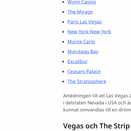
Wynn Casino
Övrig fakta om Las Vegas
Transporter inom staden
The Mirage
Casinon i Las Vegas
Paris Las Vegas
Nöjen och underhållning i La
New York-New York
Monte Carlo
Mandalay Bay
Excalibur
Ceasars Palace
The Stratosphere
Anledningen till att Las Vegas
i delstaten Nevada i USA och är
kunnat omvandlas till en drömli
Vegas och The Strip