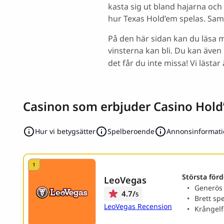
kasta sig ut bland hajarna och 
Bäst strategi för vinst
hur Texas Hold’em spelas. Samti
På den här sidan kan du läsa 
vinsterna kan bli. Du kan även 
det får du inte missa! Vi lästa
Casinon som erbjuder Casino Hol
Hur vi betygsätter
Spelberoende
Annonsinformati
Största förd
LeoVegas
Generös
4.7
/
5
Brett sp
LeoVegas Recension
Krångelf