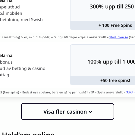
elarna:
300% upp till 250
 spelutbud
på mobilen
tbetalning med Swish
+ 100 Free Spins
insättning) & x6, min. 1.8 (odds) – Giltig i 60 dagar – Spela ansvarsfullt –
Stödlinjen.se
(020
elarna:
100% upp till 1 00
tbonus
bud av betting & casino
uttag
+50 free spins!
 (free spins) – Endast nya spelare, bara en gång per hushåll / IP – Spela ansvarsfullt –
Stödli
Visa fler casinon
o Hold’em online