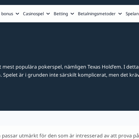
 bonus
Casinospel
Betting
Betalningsmetoder
Spelan
 mest populära pokerspel, nämligen Texas Hold’em. I detta s
 Spelet är i grunden inte särskilt komplicerat, men det kräv
 Hold’em
er
 passar utmärkt för den som är intresserad av att prova på