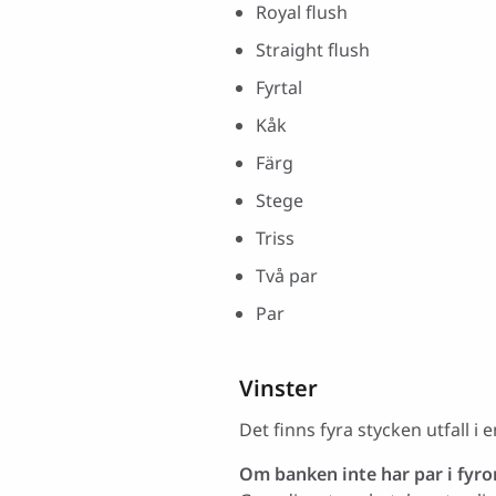
Royal flush
Straight flush
Fyrtal
Kåk
Färg
Stege
Triss
Två par
Par
Vinster
Det finns fyra stycken utfall i
Om banken inte har par i fyror