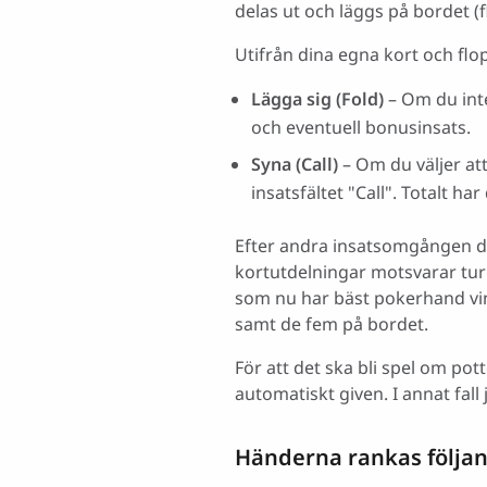
delas ut och läggs på bordet (
Utifrån dina egna kort och flop
Lägga sig (Fold)
– Om du inte
och eventuell bonusinsats.
Syna (Call)
– Om du väljer att
insatsfältet "Call". Totalt h
Efter andra insatsomgången de
kortutdelningar motsvarar turn
som nu har bäst pokerhand vin
samt de fem på bordet.
För att det ska bli spel om pott
automatiskt given. I annat fal
Händerna rankas följa