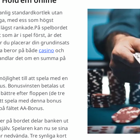
anlig standardkortlek utan
liga, med ess som högst
 lägst rankade.På spelbordet
t som är i spel först, är det
r du placerar din grundinsats
sa beror på både
casino
och
 handlar det om en summa på
jlighet till att spela med en
s. Bonusvinsten betalas ut
 bättre efter floppen (de tre
 att spela med denna bonus
på fältet AA-Bonus.
gger på bordet delar banken ut
g själv. Spelaren kan nu se sina
r nedvända. Tre synliga kort