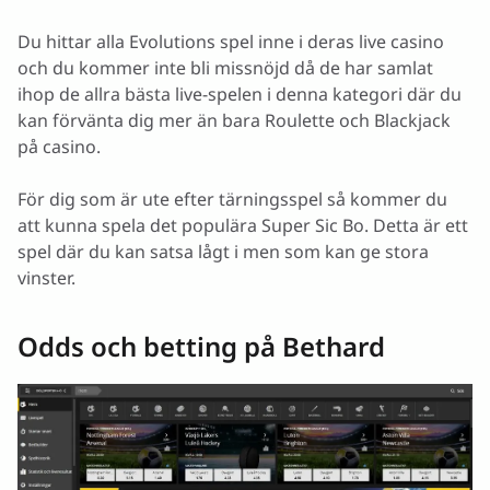
Du hittar alla Evolutions spel inne i deras live casino
och du kommer inte bli missnöjd då de har samlat
ihop de allra bästa live-spelen i denna kategori där du
kan förvänta dig mer än bara Roulette och Blackjack
på casino.
För dig som är ute efter tärningsspel så kommer du
att kunna spela det populära Super Sic Bo. Detta är ett
spel där du kan satsa lågt i men som kan ge stora
vinster.
Odds och betting på Bethard