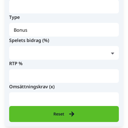
Type
Spelets bidrag (%)
RTP %
Omsättningskrav (x)
Reset