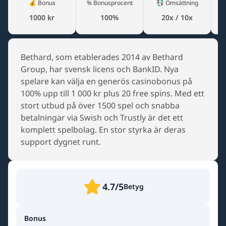
💰 Bonus
% Bonusprocent
💱 Omsättning
1000 kr
100%
20x / 10x
Nyheter
Bethard, som etablerades 2014 av Bethard
Group, har svensk licens och BankID. Nya
spelare kan välja en generös casinobonus på
100% upp till 1 000 kr plus 20 free spins. Med ett
stort utbud på över 1500 spel och snabba
betalningar via Swish och Trustly är det ett
komplett spelbolag. En stor styrka är deras
support dygnet runt.
4.7
/
5
Betyg
Bonus