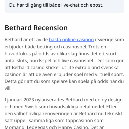
Du har tillgång till både live-chat och epost.
Bethard Recension
Bethard är ett av de
bästa online casinon
i Sverige som
erbjuder både betting och casinospel. Trots en
huvudfokus på odds av olika slag finns det ett stort
antal slots, bordsspel och live casinospel. Det som gör
att Bethard casino sticker ut lite extra bland svenska
casinon är att de även erbjuder spel med virtuell sport.
Detta gör att du som spelare kan spela på odds när du
vill!
I januari 2023 nylanserades Bethard med en ny design
och med Swish som huvudsakliga betalmedel. Efter
den välbehövliga renoveringen är Bethard nu tekniskt
sätt uppe i samma liga som toppcasinon som
Momang, LeoVegas och Happy Casino. Det är