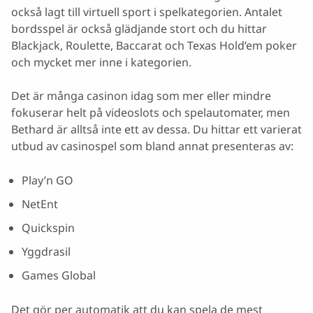
också lagt till virtuell sport i spelkategorien. Antalet
bordsspel är också glädjande stort och du hittar
Blackjack, Roulette, Baccarat och Texas Hold’em poker
och mycket mer inne i kategorien.
Det är många casinon idag som mer eller mindre
fokuserar helt på videoslots och spelautomater, men
Bethard är alltså inte ett av dessa. Du hittar ett varierat
utbud av casinospel som bland annat presenteras av:
Play’n GO
NetEnt
Quickspin
Yggdrasil
Games Global
Det gör per automatik att du kan spela de mest