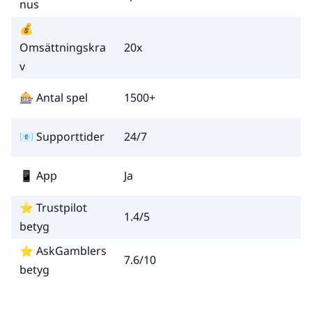
nus
💰
Omsättningskra
20x
v
🎰 Antal spel
1500+
📧 Supporttider
24/7
📱 App
Ja
⭐ Trustpilot
1.4/5
betyg
⭐ AskGamblers
7.6/10
betyg