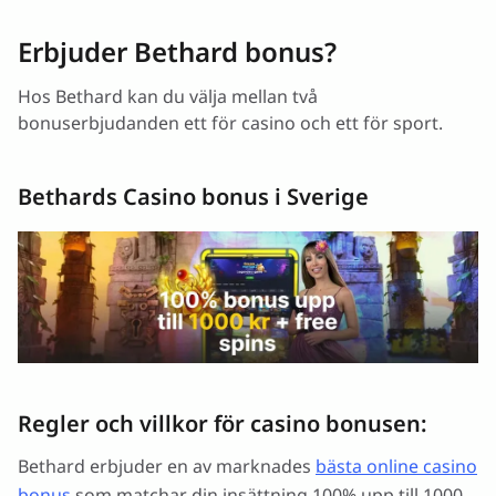
Erbjuder Bethard bonus?
Hos Bethard kan du välja mellan två
bonuserbjudanden ett för casino och ett för sport.
Bethards Casino bonus i Sverige
Regler och villkor för casino bonusen:
Bethard erbjuder en av marknades
bästa online casino
bonus
som matchar din insättning 100% upp till 1000