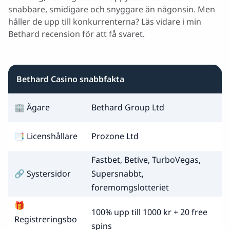
snabbare, smidigare och snyggare än någonsin. Men
håller de upp till konkurrenterna? Läs vidare i min
Bethard recension för att få svaret.
Bethard Casino snabbfakta
🏢 Ägare
Bethard Group Ltd
📑 Licenshållare
Prozone Ltd
Fastbet, Betive, TurboVegas,
🔗 Systersidor
Supersnabbt,
foremomgslotteriet
🎁
100% upp till 1000 kr + 20 free
Registreringsbo
spins