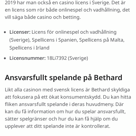
2019 har man också en casino licens i Sverige. Det är
en licens som rör både onlinespel och vadhållning, det
vill säga både casino och betting.
Licenser:
Licens för onlinespel och vadhållning
(Sverige), Spellicens i Spanien, Spellicens på Malta,
Spellicens i Irland
Licensnummer:
18Li7392 (Sverige)
Ansvarsfullt spelande på Bethard
Likt alla casinon med svensk licens är Bethard skyldiga
att fokusera på ett ökat konsumentskydd. Du kan hitta
fliken ansvarsfullt spelande i deras huvudmeny. Där
kan du få information om hur du spelar ansvarsfullt,
sätter spelgränser och hur du kan få hjälp om du
upplever att ditt spelande inte är kontrollerat.