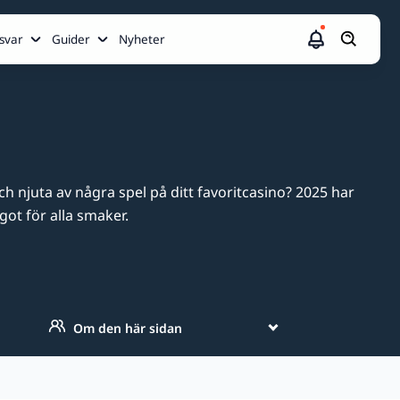
svar
Guider
Nyheter
h njuta av några spel på ditt favoritcasino? 2025 har
ot för alla smaker.
Om den här sidan