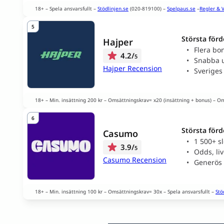
18+ – Spela ansvarsfullt –
Stödlinjen.se
(020-819100) –
Spelpaus.se
–
Regler & V
Största förd
Hajper
Flera bo
4.2
/
5
Snabba 
Hajper Recension
Sveriges
18+ – Min. insättning 200 kr – Omsättningskrav= x20 (insättning + bonus) – Om
Största förd
Casumo
1 500+ sl
3.9
/
5
Odds, li
Casumo Recension
Generös
18+ – Min. insättning 100 kr – Omsättningskrav= 30x – Spela ansvarsfullt –
Stö