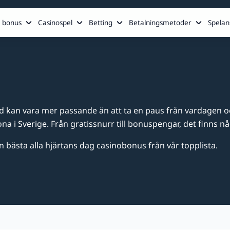
 bonus
Casinospel
Betting
Betalningsmetoder
Spelan
vad kan vara mer passande än att ta en paus från vardagen oc
i Sverige. Från gratissnurr till bonuspengar, det finns någ
din bästa alla hjärtans dag casinobonus från vår topplista.