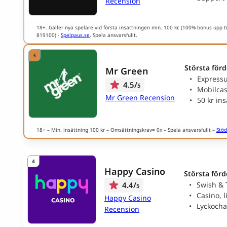
Recension
18+. Gäller nya spelare vid första insättningen min. 100 kr. (100% bonus upp ti
819100) -
Spelpaus.se
. Spela ansvarsfullt.
Största förd
Mr Green
Expressu
4.5
/
5
Mobilcas
Mr Green Recension
50 kr in
18+ – Min. insättning 100 kr – Omsättningskrav= 0x – Spela ansvarsfullt –
Stöd
Happy Casino
Största förd
4.4
/
Swish & 
5
Casino, l
Happy Casino
Lyckocha
Recension