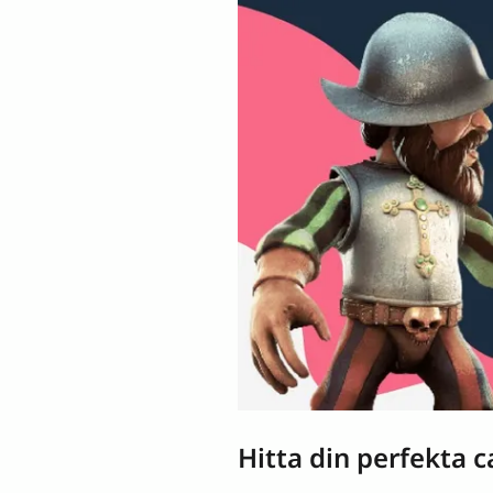
Hitta din perfekta 