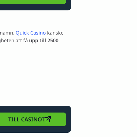
nonamn.
Quick Casino
kanske
gheten att få
upp till 2500
TILL CASINOT