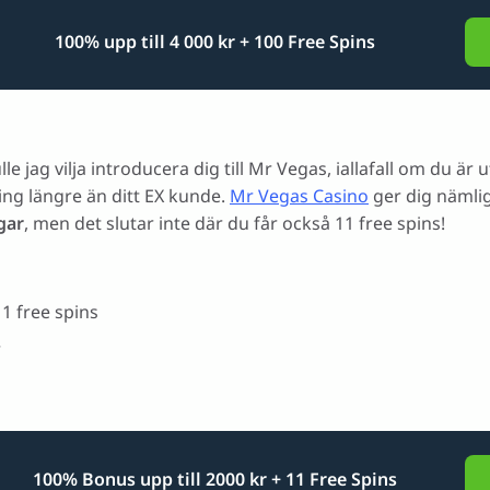
100% upp till 4 000 kr
+ 100 Free Spins
le jag vilja introducera dig till Mr Vegas, iallafall om du är u
ng längre än ditt EX kunde.
Mr Vegas Casino
ger dig nämlig
gar
, men det slutar inte där du får också 11 free spins!
11 free spins
r
100% Bonus upp till 2000 kr
+ 11 Free Spins