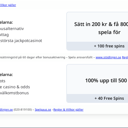
illkor gäller
elarna:
Sätt in 200 kr & få 800
nusalternativ
spela för
uttag
 största jackpotcasinot
+ 100 free spins
sättningstid på 60 dagar efter bonusaktivering – Spela ansvarsfullt –
www.stödlinjen.se
Regl
elarna:
100% upp till 500
ots
ve casino & odds
 välkomstbonus
+ 40 Free Spins
dlinjen.se
(020-819100) –
Spelpaus.se
–
Regler & Villkor gäller