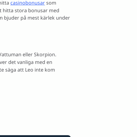
hitta
casinobonusar
som
tt hitta stora bonusar med
som bjuder på mest kärlek under
 Vattuman eller Skorpion.
ver det vanliga med en
e säga att Leo inte kom