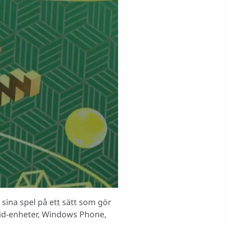
 sina spel på ett sätt som gör
roid-enheter, Windows Phone,