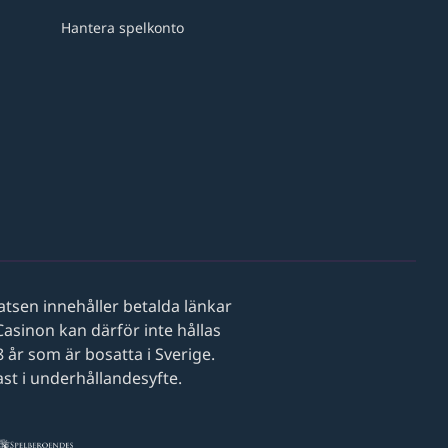
Hantera spelkonto
tsen innehåller betalda länkar
asinon kan därför inte hållas
8 år som är bosatta i Sverige.
st i underhållandesyfte.