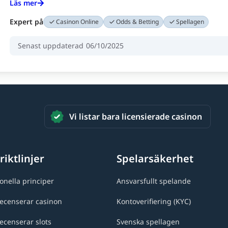
Läs mer
Expert på
Casinon Online
Odds & Betting
Spellagen
Senast uppdaterad
06/10/2025
Vi listar bara licensierade casinon
riktlinjer
Spelarsäkerhet
onella principer
Ansvarsfullt spelande
recenserar casinon
Kontoverifiering (KYC)
recenserar slots
Svenska spellagen