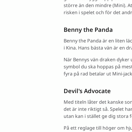
större än den mindre (Mini). A
risken i spelet och för det andr
Benny the Panda
Benny the Panda är en liten l
i Kina. Hans bästa vän är en dr
När Bennys vän draken dyker u
symbol du ska hoppas på mest 
fyra på rad betalar ut Mini-jac
Devil's Advocate
Med titeln låter det kanske s
det är inte riktigt så. Spelet 
utan kan i stället ge dig stora f
På ett reglage till höger om h