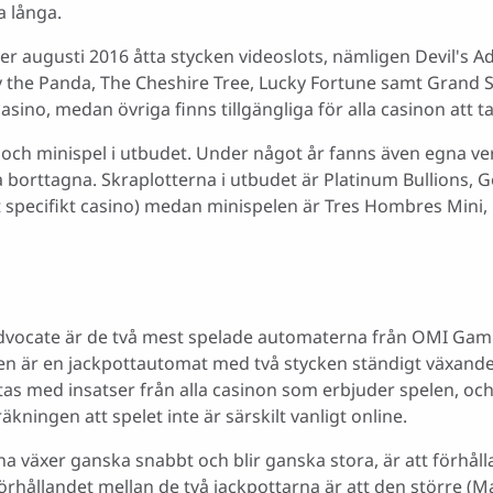
a långa.
er augusti 2016 åtta stycken videoslots, nämligen Devil's 
y the Panda, The Cheshire Tree, Lucky Fortune samt Grand S
casino, medan övriga finns tillgängliga för alla casinon att ta
er och minispel i utbudet. Under något år fanns även egna ve
 borttagna. Skraplotterna i utbudet är Platinum Bullions,
tt specifikt casino) medan minispelen är Tres Hombres Mini,
dvocate är de två mest spelade automaterna från OMI Gami
en är en jackpottautomat med två stycken ständigt växande 
atas med insatser från alla casinon som erbjuder spelen, och 
kningen att spelet inte är särskilt vanligt online.
rna växer ganska snabbt och blir ganska stora, är att förhålla
Förhållandet mellan de två jackpottarna är att den större (M