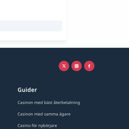
Guider
Casinon med bäst återbetalning
Casinon med samma ägare
Casino för nybörjare