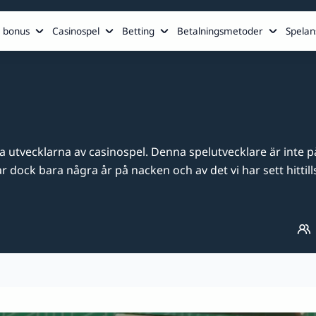
 bonus
Casinospel
Betting
Betalningsmetoder
Spelan
 utvecklarna av casinospel. Denna spelutvecklare är inte 
r dock bara några år på nacken och av det vi har sett hittil