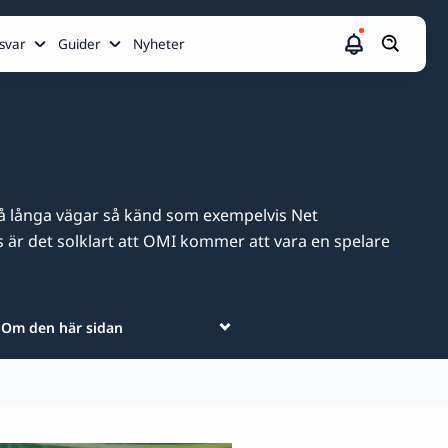
svar
Guider
Nyheter
på långa vägar så känd som exempelvis Net
ls är det solklart att OMI kommer att vara en spelare
Om den här sidan