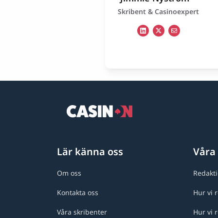
Skribent & Casinoexpert
Lär känna oss
Våra 
Om oss
Redakti
Kontakta oss
Hur vi 
Våra skribenter
Hur vi 