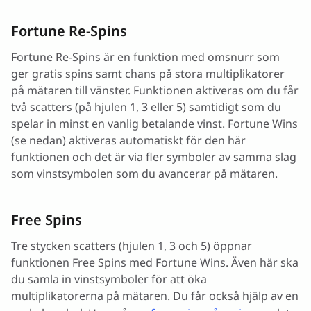
Fortune Re-Spins
Fortune Re-Spins är en funktion med omsnurr som
ger gratis spins samt chans på stora multiplikatorer
på mätaren till vänster. Funktionen aktiveras om du får
två scatters (på hjulen 1, 3 eller 5) samtidigt som du
spelar in minst en vanlig betalande vinst. Fortune Wins
(se nedan) aktiveras automatiskt för den här
funktionen och det är via fler symboler av samma slag
som vinstsymbolen som du avancerar på mätaren.
Free Spins
Tre stycken scatters (hjulen 1, 3 och 5) öppnar
funktionen Free Spins med Fortune Wins. Även här ska
du samla in vinstsymboler för att öka
multiplikatorerna på mätaren. Du får också hjälp av en