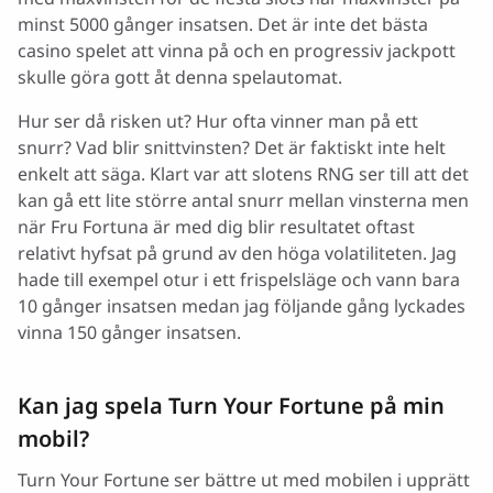
minst 5000 gånger insatsen. Det är inte det bästa
casino spelet att vinna på och en progressiv jackpott
skulle göra gott åt denna spelautomat.
Hur ser då risken ut? Hur ofta vinner man på ett
snurr? Vad blir snittvinsten? Det är faktiskt inte helt
enkelt att säga. Klart var att slotens RNG ser till att det
kan gå ett lite större antal snurr mellan vinsterna men
när Fru Fortuna är med dig blir resultatet oftast
relativt hyfsat på grund av den höga volatiliteten. Jag
hade till exempel otur i ett frispelsläge och vann bara
10 gånger insatsen medan jag följande gång lyckades
vinna 150 gånger insatsen.
Kan jag spela Turn Your Fortune på min
mobil?
Turn Your Fortune ser bättre ut med mobilen i upprätt