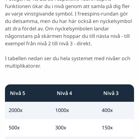
funktionen ökar du i nivå genom att samla på dig fler
av varje vinstgivande symbol. I freespins-rundan gör
du detsamma, men du har här också en nyckelsymbol
att dra fördel av. Om nyckelsymbolen landar
någonstans på skärmen hoppar du till nästa nivå - till
exempel från nivå 2 till nivå 3 - direkt.
I tabellen nedan ser du hela systemet med nivåer och
multiplikatorer.
Nivå 5
Nivå 4
Nivå 3
2000x
1000x
400x
500x
300x
150x