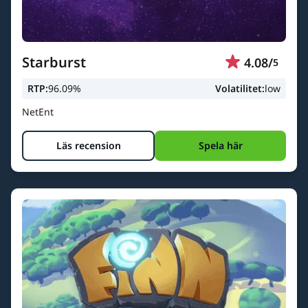
Starburst
4.08
/
5
RTP:
96.09%
Volatilitet:
low
NetEnt
Läs recension
Spela här