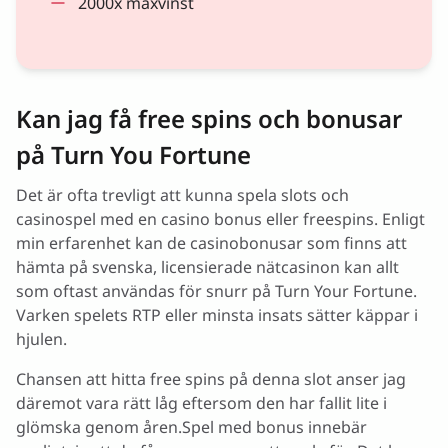
2000x maxvinst
Kan jag få free spins och bonusar
på Turn You Fortune
Det är ofta trevligt att kunna spela slots och
casinospel med en casino bonus eller freespins. Enligt
min erfarenhet kan de casinobonusar som finns att
hämta på svenska, licensierade nätcasinon kan allt
som oftast användas för snurr på Turn Your Fortune.
Varken spelets RTP eller minsta insats sätter käppar i
hjulen.
Chansen att hitta free spins på denna slot anser jag
däremot vara rätt låg eftersom den har fallit lite i
glömska genom åren.Spel med bonus innebär