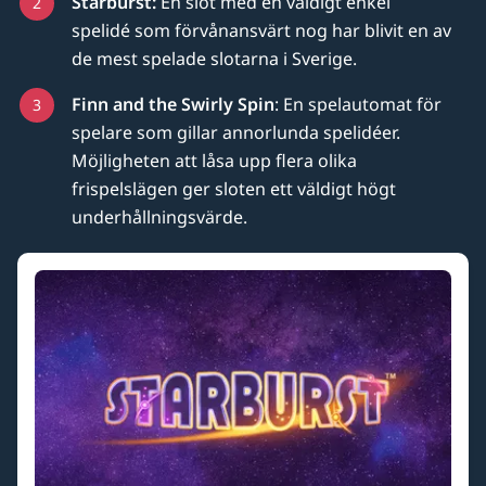
Starburst:
En slot med en väldigt enkel
spelidé som förvånansvärt nog har blivit en av
de mest spelade slotarna i Sverige.
Finn and the Swirly Spin
: En spelautomat för
spelare som gillar annorlunda spelidéer.
Möjligheten att låsa upp flera olika
frispelslägen ger sloten ett väldigt högt
underhållningsvärde.