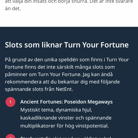
att välja din insats och börja snurra. Det är inte svårare
än det.
Slots som liknar Turn Your Fortune
På grund av den unika spelidén som finns i Turn Your
Fortune finns det inte särskilt många slots som
påminner om Turn Your Fortune. Jag kan ändå
rekommendera att du bekantar dig med följande
spännande slots från NetEnt.
Ancient Fortunes: Poseidon Megaways
Mystiskt tema, dynamiska hjul,
kaskadliknande vinster och spännande
multiplikatorer för hög vinstpotential.