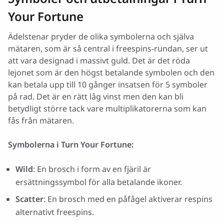
Your Fortune
Ädelstenar pryder de olika symbolerna och själva
mätaren, som är så central i freespins-rundan, ser ut
att vara designad i massivt guld. Det är det röda
lejonet som är den högst betalande symbolen och den
kan betala upp till 10 gånger insatsen för 5 symboler
på rad. Det är en rätt låg vinst men den kan bli
betydligt större tack vare multiplikatorerna som kan
fås från mätaren.
Symbolerna i Turn Your Fortune:
Wild
: En brosch i form av en fjäril är
ersättningssymbol för alla betalande ikoner.
Scatter
: En brosch med en påfågel aktiverar respins
alternativt freespins.