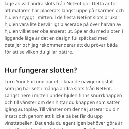
läge än vad andra slots från NetEnt gör. Detta är för
att mätaren har placerats längst uppe på skärmen och
hjulen snyggt i mitten. I de flesta NetEnt slots brukar
hjulen vara lite besvärligt placerade på över halvan av
hjulen vilket ser obalanserat ut. Spelar du med sloten i
liggande läge är det en design fullspäckad med
detaljer och jag rekommenderar att du prövar båda
för att se vilken du gillar bättre.
Hur fungerar slotten?
Turn Your Fortune har ett liknande navigeringsfält
som jag har sett i många andra slots från NetEnt.
Längst nere i mitten under hjulen finns snurrknappen
och till vänster om den hittar du knappen som sätter
igång autoplay. Till vänster om denna justerar du din
insats och genom att klicka på i:et får du upp
vinsttabellen. Det enda du egentligen behöver göra är