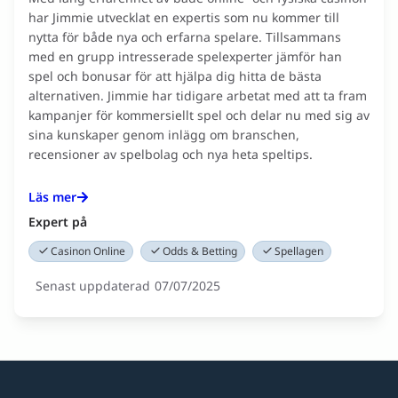
har Jimmie utvecklat en expertis som nu kommer till
nytta för både nya och erfarna spelare. Tillsammans
med en grupp intresserade spelexperter jämför han
spel och bonusar för att hjälpa dig hitta de bästa
alternativen. Jimmie har tidigare arbetat med att ta fram
kampanjer för kommersiellt spel och delar nu med sig av
sina kunskaper genom inlägg om branschen,
recensioner av spelbolag och nya heta speltips.
Läs mer
Expert på
Casinon Online
Odds & Betting
Spellagen
Senast uppdaterad
07/07/2025