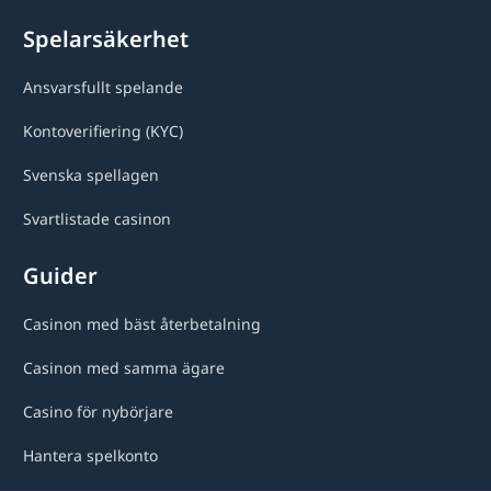
Spelarsäkerhet
Ansvarsfullt spelande
Kontoverifiering (KYC)
Svenska spellagen
Svartlistade casinon
Guider
Casinon med bäst återbetalning
Casinon med samma ägare
Casino för nybörjare
Hantera spelkonto