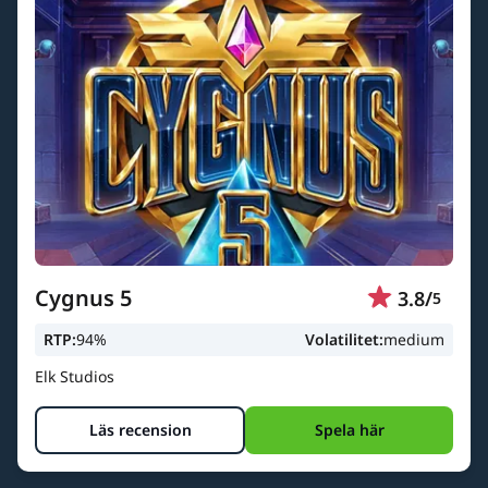
Cygnus 5
3.8
/
5
RTP:
94%
Volatilitet:
medium
Elk Studios
Läs recension
Spela här