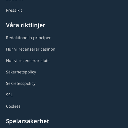
Press kit
Våra riktlinjer
Redaktionella principer
Hur vi recenserar casinon
Hur vi recenserar slots
Säkerhetspolicy
Sekretesspolicy
SSL
Cookies
Spelarsäkerhet