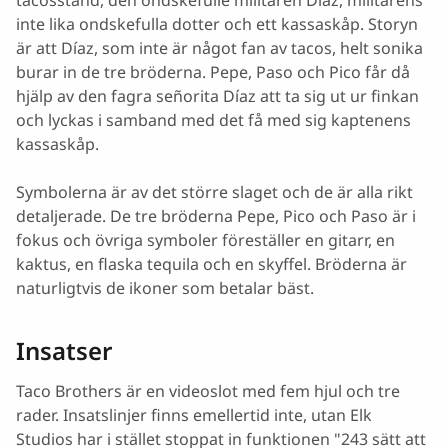
inte lika ondskefulla dotter och ett kassaskåp. Storyn
är att Díaz, som inte är något fan av tacos, helt sonika
burar in de tre bröderna. Pepe, Paso och Pico får då
hjälp av den fagra señorita Díaz att ta sig ut ur finkan
och lyckas i samband med det få med sig kaptenens
kassaskåp.
Symbolerna är av det större slaget och de är alla rikt
detaljerade. De tre bröderna Pepe, Pico och Paso är i
fokus och övriga symboler föreställer en gitarr, en
kaktus, en flaska tequila och en skyffel. Bröderna är
naturligtvis de ikoner som betalar bäst.
Insatser
Taco Brothers är en videoslot med fem hjul och tre
rader. Insatslinjer finns emellertid inte, utan Elk
Studios har i stället stoppat in funktionen "243 sätt att