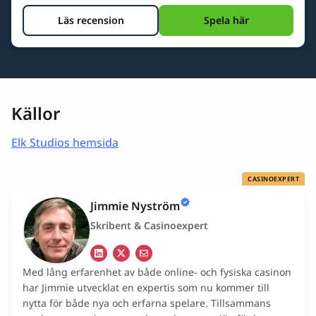
Läs recension
Spela här
Källor
Elk Studios hemsida
CASINOEXPERT
Jimmie Nyström
Skribent & Casinoexpert
Med lång erfarenhet av både online- och fysiska casinon
har Jimmie utvecklat en expertis som nu kommer till
nytta för både nya och erfarna spelare. Tillsammans