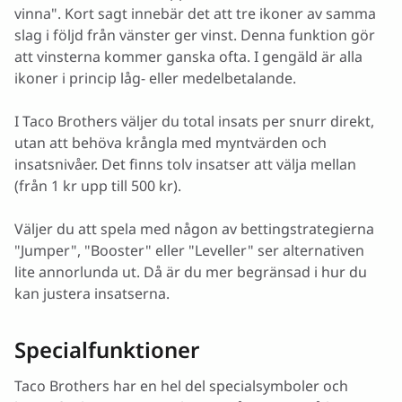
vinna". Kort sagt innebär det att tre ikoner av samma
slag i följd från vänster ger vinst. Denna funktion gör
att vinsterna kommer ganska ofta. I gengäld är alla
ikoner i princip låg- eller medelbetalande.
I Taco Brothers väljer du total insats per snurr direkt,
utan att behöva krångla med myntvärden och
insatsnivåer. Det finns tolv insatser att välja mellan
(från 1 kr upp till 500 kr).
Väljer du att spela med någon av bettingstrategierna
"Jumper", "Booster" eller "Leveller" ser alternativen
lite annorlunda ut. Då är du mer begränsad i hur du
kan justera insatserna.
Specialfunktioner
Taco Brothers har en hel del specialsymboler och