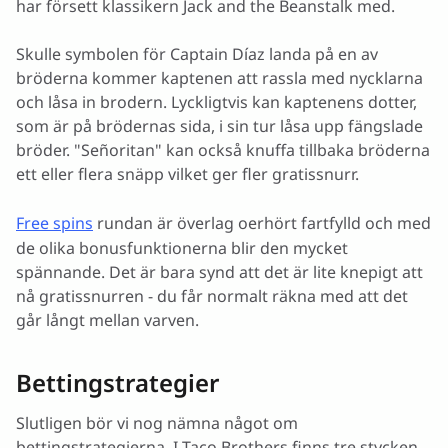
har försett klassikern Jack and the Beanstalk med.
Skulle symbolen för Captain Díaz landa på en av
bröderna kommer kaptenen att rassla med nycklarna
och låsa in brodern. Lyckligtvis kan kaptenens dotter,
som är på brödernas sida, i sin tur låsa upp fängslade
bröder. "Señoritan" kan också knuffa tillbaka bröderna
ett eller flera snäpp vilket ger fler gratissnurr.
Free spins
rundan är överlag oerhört fartfylld och med
de olika bonusfunktionerna blir den mycket
spännande. Det är bara synd att det är lite knepigt att
nå gratissnurren - du får normalt räkna med att det
går långt mellan varven.
Bettingstrategier
Slutligen bör vi nog nämna något om
bettingstrategierna. I Taco Brothers finns tre stycken