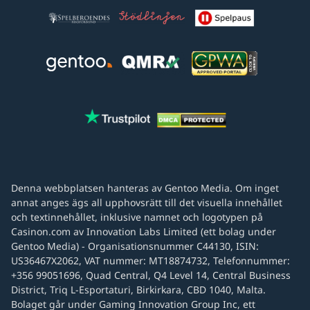
Denna webbplatsen hanteras av Gentoo Media. Om inget
annat anges ägs all upphovsrätt till det visuella innehållet
och textinnehållet, inklusive namnet och logotypen på
Casinon.com av Innovation Labs Limited (ett bolag under
Gentoo Media) - Organisationsnummer C44130, ISIN:
US36467X2062, VAT nummer: MT18874732, Telefonnummer:
+356 99051696, Quad Central, Q4 Level 14, Central Business
District, Triq L-Esportaturi, Birkirkara, CBD 1040, Malta.
Bolaget går under Gaming Innovation Group Inc, ett