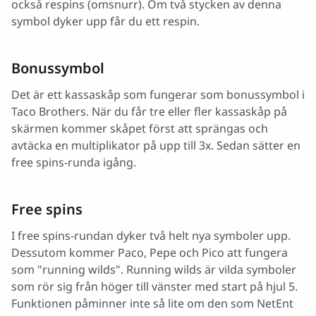
också respins (omsnurr). Om två stycken av denna
symbol dyker upp får du ett respin.
Bonussymbol
Det är ett kassaskåp som fungerar som bonussymbol i
Taco Brothers. När du får tre eller fler kassaskåp på
skärmen kommer skåpet först att sprängas och
avtäcka en multiplikator på upp till 3x. Sedan sätter en
free spins-runda igång.
Free spins
I free spins-rundan dyker två helt nya symboler upp.
Dessutom kommer Paco, Pepe och Pico att fungera
som "running wilds". Running wilds är vilda symboler
som rör sig från höger till vänster med start på hjul 5.
Funktionen påminner inte så lite om den som NetEnt