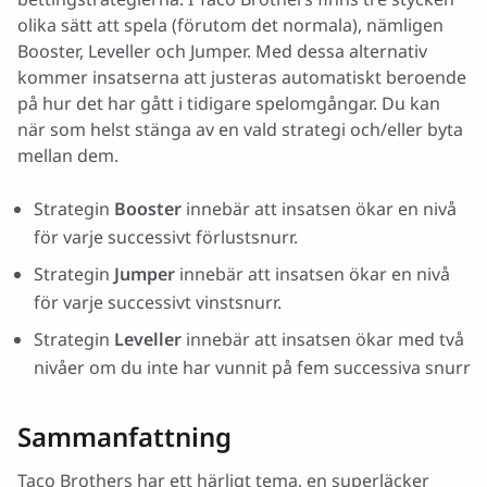
olika sätt att spela (förutom det normala), nämligen
Booster, Leveller och Jumper. Med dessa alternativ
kommer insatserna att justeras automatiskt beroende
på hur det har gått i tidigare spelomgångar. Du kan
när som helst stänga av en vald strategi och/eller byta
mellan dem.
Strategin
Booster
innebär att insatsen ökar en nivå
för varje successivt förlustsnurr.
Strategin
Jumper
innebär att insatsen ökar en nivå
för varje successivt vinstsnurr.
Strategin
Leveller
innebär att insatsen ökar med två
nivåer om du inte har vunnit på fem successiva snurr
Sammanfattning
Taco Brothers har ett härligt tema, en superläcker