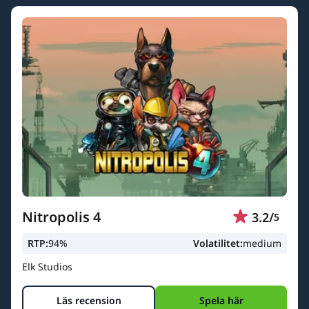
Nitropolis 4
3.2
/
5
RTP:
94%
Volatilitet:
medium
Elk Studios
Läs recension
Spela här