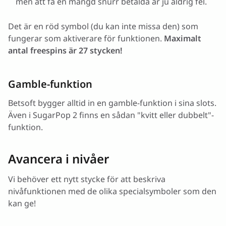
men att få en mängd snurr betalda är ju aldrig fel.
Det är en röd symbol (du kan inte missa den) som
fungerar som aktiverare för funktionen.
Maximalt
antal freespins är 27 stycken!
Gamble-funktion
Betsoft bygger alltid in en gamble-funktion i sina slots.
Även i SugarPop 2 finns en sådan "kvitt eller dubbelt"-
funktion.
Avancera i nivåer
Vi behöver ett nytt stycke för att beskriva
nivåfunktionen med de olika specialsymboler som den
kan ge!