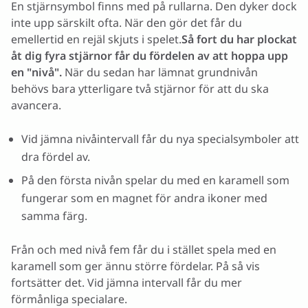
En stjärnsymbol finns med på rullarna. Den dyker dock
inte upp särskilt ofta. När den gör det får du
emellertid en rejäl skjuts i spelet.
Så fort du har plockat
åt dig fyra stjärnor får du fördelen av att hoppa upp
en "nivå".
När du sedan har lämnat grundnivån
behövs bara ytterligare två stjärnor för att du ska
avancera.
Vid jämna nivåintervall får du nya specialsymboler att
dra fördel av.
På den första nivån spelar du med en karamell som
fungerar som en magnet för andra ikoner med
samma färg.
Från och med nivå fem får du i stället spela med en
karamell som ger ännu större fördelar. På så vis
fortsätter det. Vid jämna intervall får du mer
förmånliga specialare.