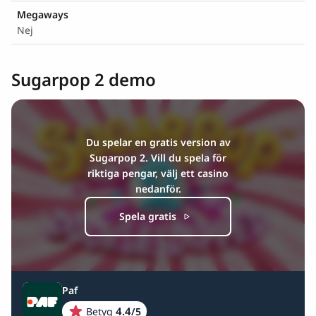
Megaways
Nej
Sugarpop 2
demo
Du spelar en gratis version av
Sugarpop 2. Vill du spela för
riktiga pengar, välj ett casino
nedanför.
Spela gratis
Paf
4.4
Betyg
/
5