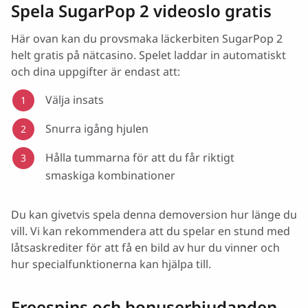
Spela SugarPop 2 videoslo gratis
Här ovan kan du provsmaka läckerbiten SugarPop 2
helt gratis på nätcasino. Spelet laddar in automatiskt
och dina uppgifter är endast att:
Välja insats
Snurra igång hjulen
Hålla tummarna för att du får riktigt
smaskiga kombinationer
Du kan givetvis spela denna demoversion hur länge du
vill. Vi kan rekommendera att du spelar en stund med
låtsaskrediter för att få en bild av hur du vinner och
hur specialfunktionerna kan hjälpa till.
Freespins och bonuserbjudanden