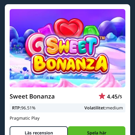
Sweet Bonanza
4.45
/
5
RTP:
96.51%
Volatilitet:
medium
Pragmatic Play
Läs recension
Spela här