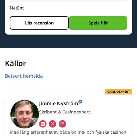
NetEnt
Läs recension
Spela här
Källor
Betsoft hemsida
CASINOEXPERT
Jimmie Nyström
Skribent & Casinoexpert
Med lång erfarenhet av både online- och fysiska casinon