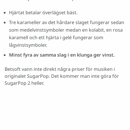
Hjärtat betalar överlägset bäst.
Tre karameller av det hårdare slaget fungerar sedan
som medelvinstsymboler medan en kolabit, en rosa
karamell och ett hjärta i gelé fungerar som
lågvinstsymboler.
Minst fyra av samma slag i en klunga ger vinst.
Betsoft vann inte direkt några priser för musiken i
originalet SugarPop. Det kommer man inte göra för
SugarPop 2 heller.