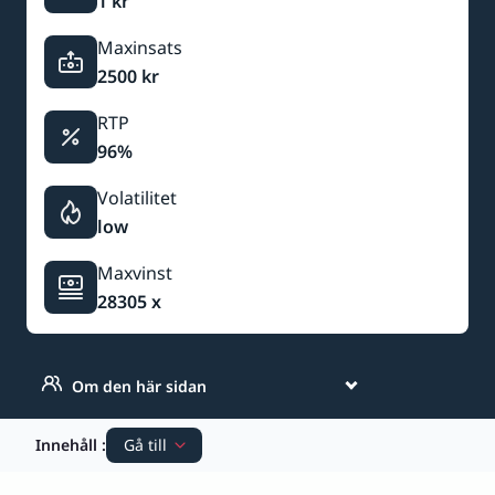
1 kr
Maxinsats
2500 kr
RTP
96%
Volatilitet
low
Maxvinst
28305 x
Om den här sidan
Innehåll
:
Gå till
spela gratis