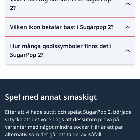
2?
Betsoft är det företag som står bakom SugarPop 2.
Vilken ikon betalar bäst i Sugarpop 2?
Hjärtat är den ikon i Sugarpop 2 som betalar bäst.
Hur många godissymboler finns det i
SugarPop 2?
49.
Spel med annat smaskigt
Efter att vi hade suttit och spelat SugarPop 2, började
vi tycka att det vore dags att dessutom prova på
varianter med något mindre socker. Här är ett par
alternativ som det går att ta del av isåfall.