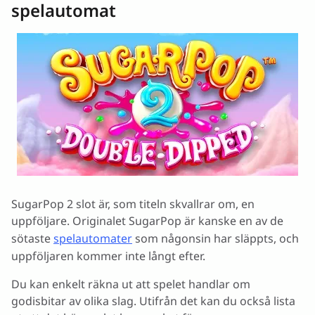
spelautomat
SugarPop 2 slot är, som titeln skvallrar om, en
uppföljare. Originalet SugarPop är kanske en av de
sötaste
spelautomater
som någonsin har släppts, och
uppföljaren kommer inte långt efter.
Du kan enkelt räkna ut att spelet handlar om
godisbitar av olika slag. Utifrån det kan du också lista