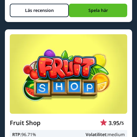
Läs recension
Spela här
Fruit Shop
3.95
/
5
RTP:
96.71%
Volatilitet:
medium