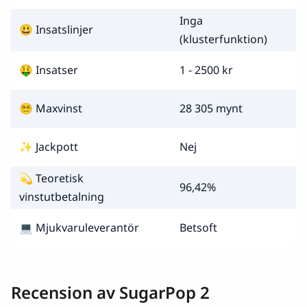
Inga
😃 Insatslinjer
(klusterfunktion)
🤑 Insatser
1 - 2500 kr
😵‍💫 Maxvinst
28 305 mynt
✨ Jackpott
Nej
💫 Teoretisk
96,42%
vinstutbetalning
💻 Mjukvaruleverantör
Betsoft
Recension av SugarPop 2