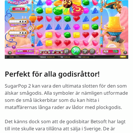
Perfekt för alla godisråttor!
SugarPop 2 kan vara den ultimata slotten för den som
älskar smågodis. Alla symboler är nämligen utformade
som de små läckerbitar som du kan hitta i
mataffärernas långa rader av lådor med plockgodis.
Det känns dock som att de godisbitar Betsoft har lagt
till inte skulle vara tillåtna att sälja i Sverige. De är