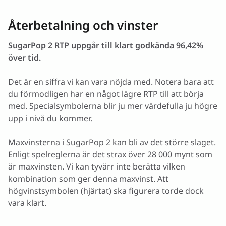
Återbetalning och vinster
SugarPop 2 RTP uppgår till klart godkända 96,42%
över tid.
Det är en siffra vi kan vara nöjda med. Notera bara att
du förmodligen har en något lägre RTP till att börja
med. Specialsymbolerna blir ju mer värdefulla ju högre
upp i nivå du kommer.
Maxvinsterna i SugarPop 2 kan bli av det större slaget.
Enligt spelreglerna är det strax över 28 000 mynt som
är maxvinsten. Vi kan tyvärr inte berätta vilken
kombination som ger denna maxvinst. Att
högvinstsymbolen (hjärtat) ska figurera torde dock
vara klart.