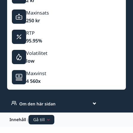
2 kr
Maxinsats
250 kr
RTP
95.95%
Volatilitet
low
Maxvinst
4 560x
Om den här sidan
Innehåll
:
Gå till
spela gratis