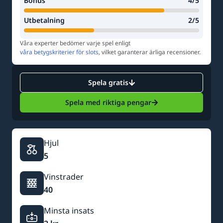
Bonus
4
/
5
Utbetalning
2
/
5
Nyheter
Våra experter bedömer varje spel enligt
våra betygskriterier för slots
, vilket garanterar ärliga recensioner.
Spela gratis
Spela med riktiga pengar
Hjul
5
Vinstrader
40
Minsta insats