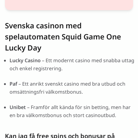
Svenska casinon med
spelautomaten Squid Game One
Lucky Day
Lucky Casino
– Ett modernt casino med snabba uttag
och enkel registrering.
Paf
– Ett anrikt svenskt casino med bra utbud och
omsättningsfri välkomstbonus.
Unibet
– Framför allt kända för sin betting, men har
en bra välkomstbonus och stort casinoutbud.
Kan jag få free spins och bonusar på