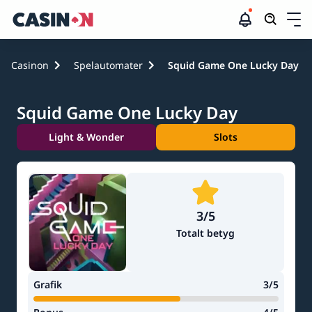
Casinon
Casinon
Spelautomater
Squid Game One Lucky Day
Casino bonus
Squid Game One Lucky Day
Light & Wonder
Slots
Casinospel
Betting
3
/5
Betalningsmetoder
Totalt betyg
Spelansvar
Grafik
3
/
5
Guider