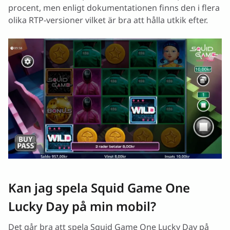
procent, men enligt dokumentationen finns den i flera
olika RTP-versioner vilket är bra att hålla utkik efter.
Kan jag spela Squid Game One
Lucky Day på min mobil?
Det går bra att spela Squid Game One Lucky Day på