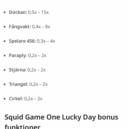
Dockan:
0,5x – 15x
Fångvakt:
0,4x – 8x
Spelare 456:
0,3x – 4x
Paraply
: 0,2x – 2x
Stjärna:
0,2x – 2x
Triangel:
0,2x – 2x
Cirkel:
0,2x – 2x
Squid Game One Lucky Day bonus
funktioner