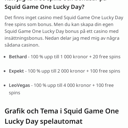
Squid Game One Lucky Day?
Det finns inget casino med Squid Game One Lucky Day
free spins som bonus. Men du kan skapa din egen
Squid Game One Lucky Day bonus på ett casino med
insättningsbonus. Nedan delar jag med mig av några
sådana casinon.
Bethard
- 100 % upp till 1 000 kronor + 20 free spins
Expekt
- 100 % upp till 2 000 kronor + 100 free spins
LeoVegas
- 100 % upp till 4 000 kronor + 100 free
spins
Grafik och Tema i Squid Game One
Lucky Day spelautomat