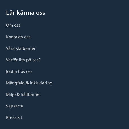
Lär känna oss
Om oss
Kontakta oss
Våra skribenter
Varför lita på oss?
Jobba hos oss
Mångfald & inkludering
Miljö & hållbarhet
Sajtkarta
Press kit