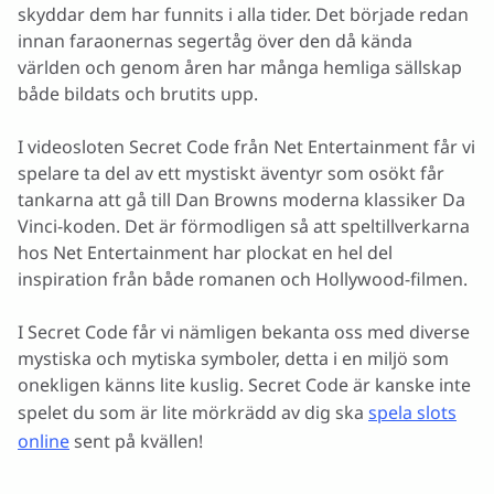
skyddar dem har funnits i alla tider. Det började redan
innan faraonernas segertåg över den då kända
världen och genom åren har många hemliga sällskap
både bildats och brutits upp.
I videosloten Secret Code från Net Entertainment får vi
spelare ta del av ett mystiskt äventyr som osökt får
tankarna att gå till Dan Browns moderna klassiker Da
Vinci-koden. Det är förmodligen så att speltillverkarna
hos Net Entertainment har plockat en hel del
inspiration från både romanen och Hollywood-filmen.
I Secret Code får vi nämligen bekanta oss med diverse
mystiska och mytiska symboler, detta i en miljö som
onekligen känns lite kuslig. Secret Code är kanske inte
spelet du som är lite mörkrädd av dig ska
spela slots
online
sent på kvällen!