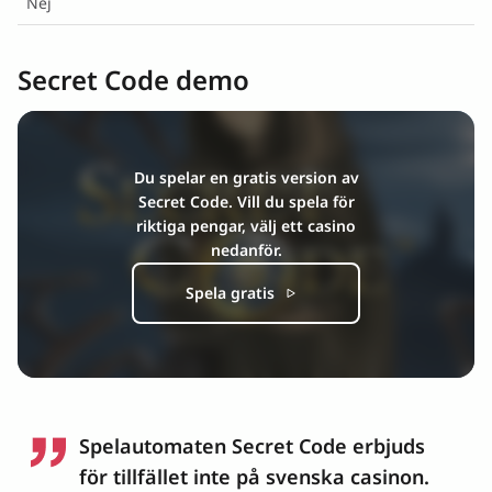
Nej
Secret Code
demo
Du spelar en gratis version av
Secret Code. Vill du spela för
riktiga pengar, välj ett casino
nedanför.
Spela gratis
Spelautomaten Secret Code erbjuds
för tillfället inte på svenska casinon.