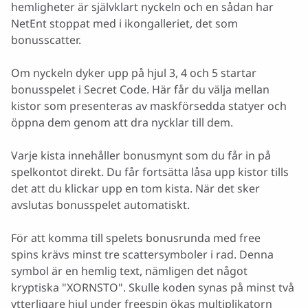
hemligheter är självklart nyckeln och en sådan har
NetEnt stoppat med i ikongalleriet, det som
bonusscatter.
Om nyckeln dyker upp på hjul 3, 4 och 5 startar
bonusspelet i Secret Code. Här får du välja mellan
kistor som presenteras av maskförsedda statyer och
öppna dem genom att dra nycklar till dem.
Varje kista innehåller bonusmynt som du får in på
spelkontot direkt. Du får fortsätta låsa upp kistor tills
det att du klickar upp en tom kista. När det sker
avslutas bonusspelet automatiskt.
För att komma till spelets bonusrunda med free
spins krävs minst tre scattersymboler i rad. Denna
symbol är en hemlig text, nämligen det något
kryptiska "XORNSTO". Skulle koden synas på minst två
ytterligare hjul under freespin ökas multiplikatorn