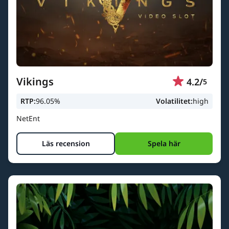
Vikings
4.2
/
5
RTP:
96.05%
Volatilitet:
high
NetEnt
Läs recension
Spela här