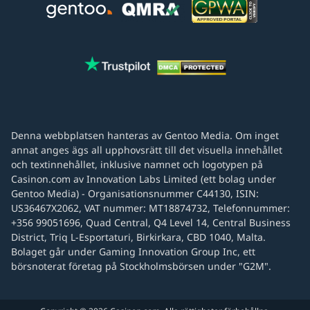
Denna webbplatsen hanteras av Gentoo Media. Om inget
annat anges ägs all upphovsrätt till det visuella innehållet
och textinnehållet, inklusive namnet och logotypen på
Casinon.com av Innovation Labs Limited (ett bolag under
Gentoo Media) - Organisationsnummer C44130, ISIN:
US36467X2062, VAT nummer: MT18874732, Telefonnummer:
+356 99051696, Quad Central, Q4 Level 14, Central Business
District, Triq L-Esportaturi, Birkirkara, CBD 1040, Malta.
Bolaget går under Gaming Innovation Group Inc, ett
börsnoterat företag på Stockholmsbörsen under "G2M".