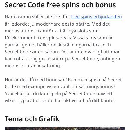
Secret Code free spins och bonus
När casinon väljer ut slots för
free spins erbjudanden
är ledordet ju modernare desto bättre. Med det
menas att det framför allt är nya slots som
förekommer i free spins-deals. Vissa slots som är
gamla i gemet håller dock ställningarna bra, och
Secret Code är en sådan. Det är inte ovanligt att man
kan roffa åt sig gratissnurr på Secret Code, antingen
med eller utan insättning.
Hur är det då med bonusar? Kan man spela på Secret
Code med exempelvis en vanlig insättningsbonus?
Svaret är ja - du kan spela på Secret Code oavsett
vilken typ av bonus du har aktiverad på ditt konto.
Tema och Grafik