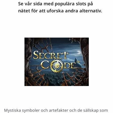
Se vår sida med populära slots på
nätet för att uforska andra alternativ.
Mystiska symboler och artefakter och de sällskap som