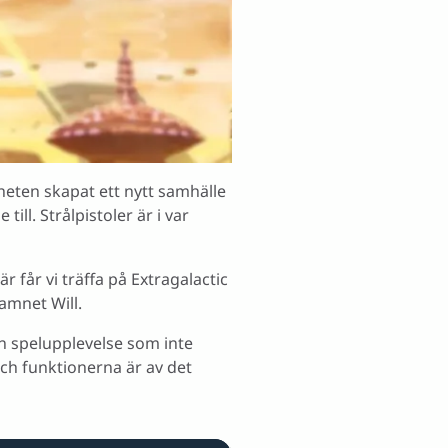
eten skapat ett nytt samhälle
ll. Strålpistoler är i var
r får vi träffa på Extragalactic
amnet Will.
n spelupplevelse som inte
ch funktionerna är av det