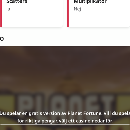
Scatters
Multiplikator
Ja
Nej
o
Du spelar en gratis version av Planet Fortune. Vill du spel
för riktiga pengar, välj ett casino nedanför.