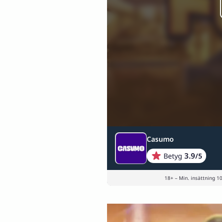
Casumo
3.9
Betyg
/
5
18+ – Min. insättning 1