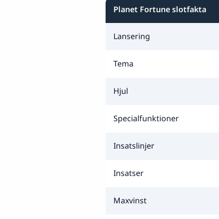
Planet Fortune slotfakta
Lansering
Tema
Hjul
Specialfunktioner
Insatslinjer
Insatser
Maxvinst