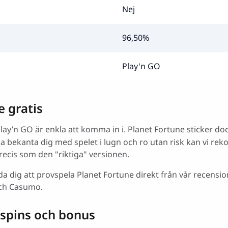
Nej
96,50%
Play'n GO
e gratis
lay’n GO är enkla att komma in i. Planet Fortune sticker d
na bekanta dig med spelet i lugn och ro utan risk kan vi r
ecis som den "riktiga" versionen.
juda dig att provspela Planet Fortune direkt från vår recens
och Casumo.
 spins och bonus