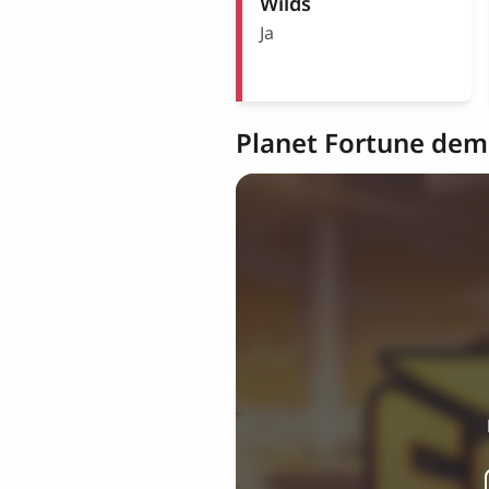
Wilds
Fler slots från Play'n GO
Ja
Källor
Planet Fortune
dem