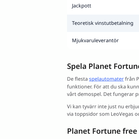
Jackpott
Teoretisk vinstutbetalning
Mjukvaruleverantör
Spela Planet Fortun
De flesta
spelautomater
från P
funktioner. För att du ska kun
vårt demospel. Det fungerar pr
Vi kan tyvärr inte just nu erb
via toppsidor som LeoVegas 
Planet Fortune free