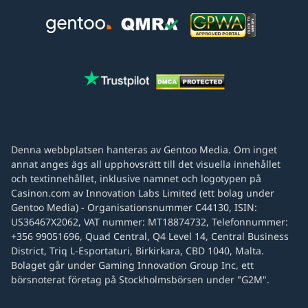
Denna webbplatsen hanteras av Gentoo Media. Om inget
annat anges ägs all upphovsrätt till det visuella innehållet
och textinnehållet, inklusive namnet och logotypen på
Casinon.com av Innovation Labs Limited (ett bolag under
Gentoo Media) - Organisationsnummer C44130, ISIN:
US36467X2062, VAT nummer: MT18874732, Telefonnummer:
+356 99051696, Quad Central, Q4 Level 14, Central Business
District, Triq L-Esportaturi, Birkirkara, CBD 1040, Malta.
Bolaget går under Gaming Innovation Group Inc, ett
börsnoterat företag på Stockholmsbörsen under "G2M".