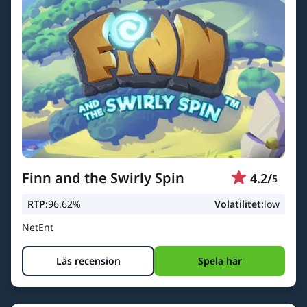
Finn and the Swirly Spin
4.2
/
5
RTP:
96.62%
Volatilitet:
low
NetEnt
Läs recension
Spela här