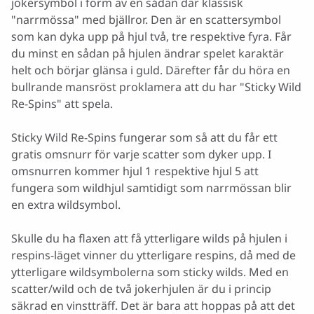
jokersymbol i form av en sådan där klassisk
"narrmössa" med bjällror. Den är en scattersymbol
som kan dyka upp på hjul två, tre respektive fyra. Får
du minst en sådan på hjulen ändrar spelet karaktär
helt och börjar glänsa i guld. Därefter får du höra en
bullrande mansröst proklamera att du har "Sticky Wild
Re-Spins" att spela.
Sticky Wild Re-Spins fungerar som så att du får ett
gratis omsnurr för varje scatter som dyker upp. I
omsnurren kommer hjul 1 respektive hjul 5 att
fungera som wildhjul samtidigt som narrmössan blir
en extra wildsymbol.
Skulle du ha flaxen att få ytterligare wilds på hjulen i
respins-läget vinner du ytterligare respins, då med de
ytterligare wildsymbolerna som sticky wilds. Med en
scatter/wild och de två jokerhjulen är du i princip
säkrad en vinstträff. Det är bara att hoppas på att det