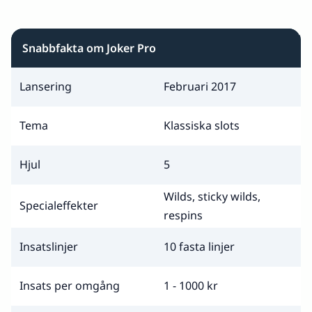
Snabbfakta om Joker Pro
Lansering
Februari 2017
Tema
Klassiska slots
Hjul
5
Wilds, sticky wilds,
Specialeffekter
respins
Insatslinjer
10 fasta linjer
Insats per omgång
1 - 1000 kr