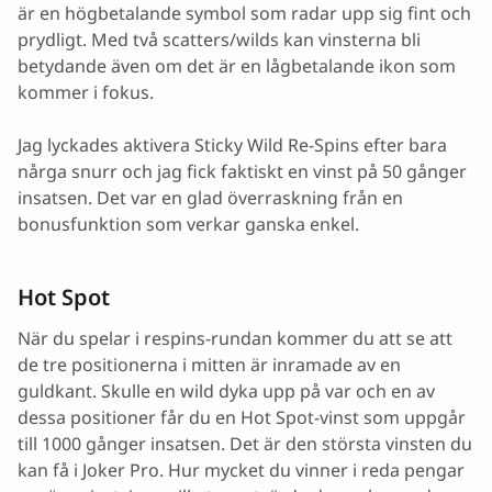
är en högbetalande symbol som radar upp sig fint och
prydligt. Med två scatters/wilds kan vinsterna bli
betydande även om det är en lågbetalande ikon som
kommer i fokus.
Jag lyckades aktivera Sticky Wild Re-Spins efter bara
nårga snurr och jag fick faktiskt en vinst på 50 gånger
insatsen. Det var en glad överraskning från en
bonusfunktion som verkar ganska enkel.
Hot Spot
När du spelar i respins-rundan kommer du att se att
de tre positionerna i mitten är inramade av en
guldkant. Skulle en wild dyka upp på var och en av
dessa positioner får du en Hot Spot-vinst som uppgår
till 1000 gånger insatsen. Det är den största vinsten du
kan få i Joker Pro. Hur mycket du vinner i reda pengar