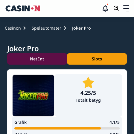
Casinon
Casinon
Spelautomater
Joker Pro
Casino bonus
Joker Pro
NetEnt
Slots
Casinospel
Betting
4.25
/5
Betalningsmetoder
Totalt betyg
Spelansvar
Grafik
4.1
/
5
Guider