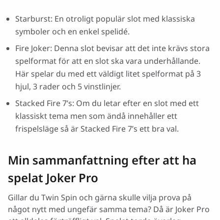
Starburst: En otroligt populär slot med klassiska
symboler och en enkel spelidé.
Fire Joker: Denna slot bevisar att det inte krävs stora
spelformat för att en slot ska vara underhållande.
Här spelar du med ett väldigt litet spelformat på 3
hjul, 3 rader och 5 vinstlinjer.
Stacked Fire 7’s: Om du letar efter en slot med ett
klassiskt tema men som ändå innehåller ett
frispelsläge så är Stacked Fire 7’s ett bra val.
Min sammanfattning efter att ha
spelat Joker Pro
Gillar du Twin Spin och gärna skulle vilja prova på
något nytt med ungefär samma tema? Då är Joker Pro