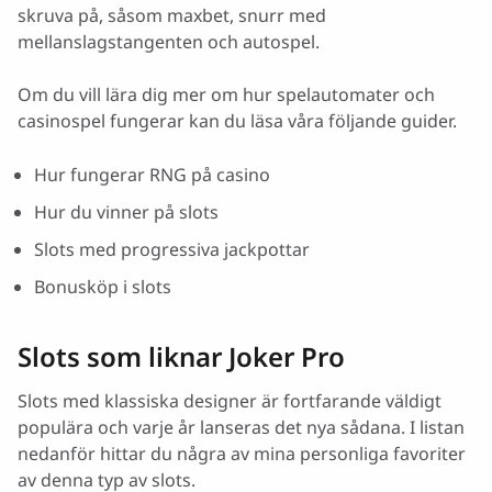
skruva på, såsom maxbet, snurr med
mellanslagstangenten och autospel.
Om du vill lära dig mer om hur spelautomater och
casinospel fungerar kan du läsa våra följande guider.
Hur fungerar RNG på casino
Hur du vinner på slots
Slots med progressiva jackpottar
Bonusköp i slots
Slots som liknar Joker Pro
Slots med klassiska designer är fortfarande väldigt
populära och varje år lanseras det nya sådana. I listan
nedanför hittar du några av mina personliga favoriter
av denna typ av slots.