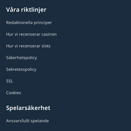
Våra riktlinjer
Redaktionella principer
Hur vi recenserar casinon
Hur vi recenserar slots
Säkerhetspolicy
Sekretesspolicy
SSL
Cookies
Spelarsäkerhet
Ansvarsfullt spelande