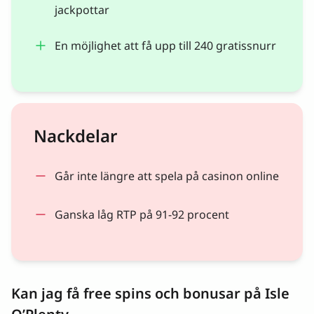
jackpottar
En möjlighet att få upp till 240 gratissnurr
Nackdelar
Går inte längre att spela på casinon online
Ganska låg RTP på 91-92 procent
Kan jag få free spins och bonusar på Isle