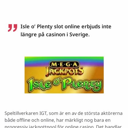
Isle o’ Plenty slot online erbjuds inte
längre på casinon i Sverige.
Speltillverkaren IGT, som är en av de största aktörerna
både offline och online, har märkligt nog bara en
progressiv jackpottpool för online casino. Det handlar