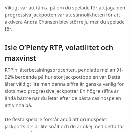
Viktigt var att tänka på om du spelade för att jaga den
progressiva jackpotten var att sannolikheten för att
aktivera Andra Chansen blev större ju mer du spelade
för.
Isle O’Plenty RTP, volatilitet och
maxvinst
RTP:n, återbetalningsprocenten, pendlade mellan 91-
92% beroende på hur stor jackpottpoolen var. Detta
låter väldigt lite men denna siffra är ganska vanlig för
slots med progressiva jackpottar. En högre siffra är
ändå bättre när du letar efter de bästa casinospelen
att vinna på.
De flesta spelare förstår ändå att grundspelet i
jackpottslots är lite snålt och de är okej med detta för