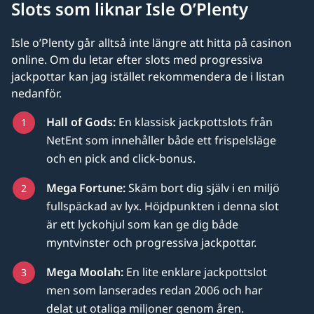
Slots som liknar Isle O’Plenty
Isle o’Plenty går alltså inte längre att hitta på casinon
online. Om du letar efter slots med progressiva
jackpottar kan jag istället rekommendera de i listan
nedanför.
Hall of Gods:
En klassisk jackpottslots från
NetEnt som innehåller både ett frispelsläge
och en pick and click-bonus.
Mega Fortune:
Skäm bort dig själv i en miljö
fullspäckad av lyx. Höjdpunkten i denna slot
är ett lyckohjul som kan ge dig både
myntvinster och progressiva jackpottar.
Mega Moolah:
En lite enklare jackpottslot
men som lanserades redan 2006 och har
delat ut otaliga miljoner genom åren.