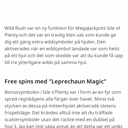
Wild Rush var en ny funktion för MegaJackpots Isle of
Plenty och det var en trevlig liten sak som kunde ge
dig ett gäng extra wildsymboler på hjulen. Den
aktiverades när en wildsymbol landade var som helst
på ett hjul och det som skedde var att du kunde få upp
till tre ytterligare wilds på samma hjul.
Free spins med "Leprechaun Magic"
Bonussymbolen i Isle o’Plenty var i form av en fyr som
spred regnbågens alla färger över havet. Minst två
stycken av dessa på mittenhjulet aktiverade slotens
frispelsläge. Det krävdes alltså inte att du träffade
scattersymboler utan det räckte med en dubbel på
hjul 3. Jag kan inte säga annat än att detta var ett unikt