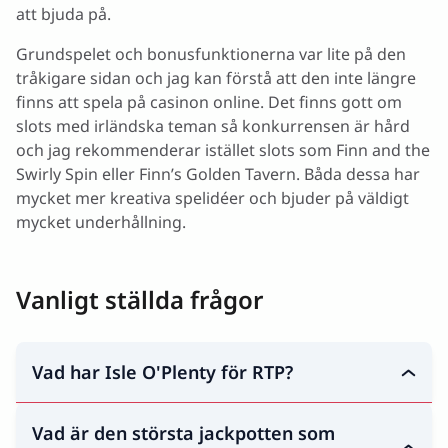
att bjuda på.
Grundspelet och bonusfunktionerna var lite på den
tråkigare sidan och jag kan förstå att den inte längre
finns att spela på casinon online. Det finns gott om
slots med irländska teman så konkurrensen är hård
och jag rekommenderar istället slots som Finn and the
Swirly Spin eller Finn’s Golden Tavern. Båda dessa har
mycket mer kreativa spelidéer och bjuder på väldigt
mycket underhållning.
Vanligt ställda frågor
Vad har Isle O'Plenty för RTP?
Isle O'Plenty har en återbetalningsprocent på mellan
Vad är den största jackpotten som
91 och 92 procent beroende på hur stor den