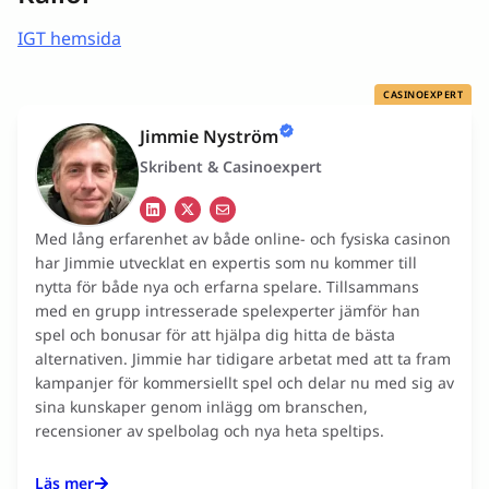
IGT hemsida
CASINOEXPERT
Jimmie Nyström
Skribent & Casinoexpert
Med lång erfarenhet av både online- och fysiska casinon
har Jimmie utvecklat en expertis som nu kommer till
nytta för både nya och erfarna spelare. Tillsammans
med en grupp intresserade spelexperter jämför han
spel och bonusar för att hjälpa dig hitta de bästa
alternativen. Jimmie har tidigare arbetat med att ta fram
kampanjer för kommersiellt spel och delar nu med sig av
sina kunskaper genom inlägg om branschen,
recensioner av spelbolag och nya heta speltips.
Läs mer