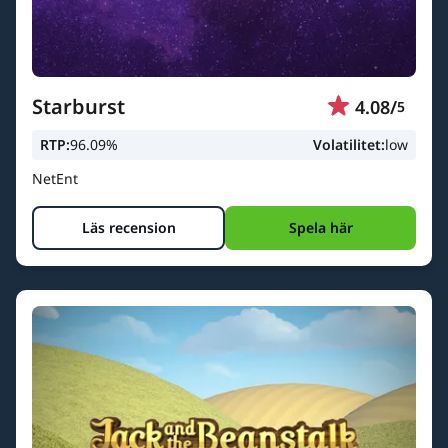
Starburst
4.08
/
5
RTP:
96.09%
Volatilitet:
low
NetEnt
Läs recension
Spela här