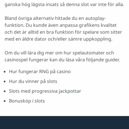
ganska hög lägsta insats så denna slot var inte för alla.
Bland övriga alternativ hittade du en autoplay-
funktion. Du kunde även anpassa grafikens kvalitet
och det är alltid en bra funktion för spelare som sitter
med en äldre dator och/eller sämre uppkoppling.
Om du vill lära dig mer om hur spelautomater och
casinospel fungerar kan du läsa våra följande guider.
Hur fungerar RNG på casino
Hur du vinner på slots
Slots med progressiva jackpottar
Bonusköp i slots