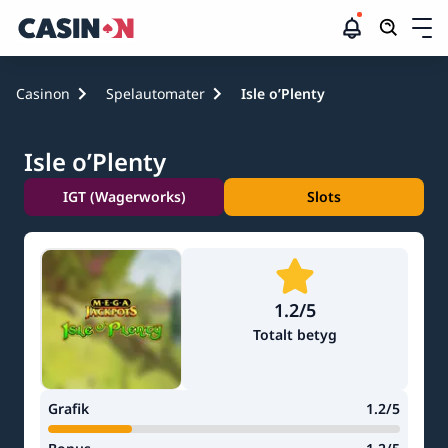
Casinon
Casinon
Spelautomater
Isle o’Plenty
Casino bonus
Isle o’Plenty
IGT (Wagerworks)
Slots
Casinospel
Betting
1.2
/5
Betalningsmetoder
Totalt betyg
Spelansvar
Grafik
1.2
/
5
Guider