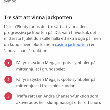
symbol.
Tre sätt att vinna jackpotten
I Isle o’Plenty fanns det tre sätt att vinna den
progressiva jackpotten på. Det var i huvudsak det
mittersta hjulet du skulle hålla ett extra öga på, men
du kunde även plocka hem
casino jackpotten
i en
"andra chans"-funktion:
Få fyra stycken MegaJackpots-symboler på
mittenhjulet i grundspelet
Få fyra stycken MegaJackpots-symboler på
mittenhjulet i free spins-rundan
Träffa rätt i en Andra Chansen-funktion som
aktiverades helt slumpmässigt efter ett snurr.