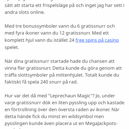
sätt att starta ett frispelsläge på och inget jag har sett i
andra slots online.
Med tre bonussymboler vann du 6 gratissnurr och
med fyra ikoner vann du 12 gratissnurr. Med ett
komplett hjul vann du istället 24
free spins på casino
spelet.
När dina gratissnurr startade hade du chansen att
vinna fler gratissnurr. Detta kunde du göra genom att
träffa slottsymboler på mittenhjulet. Totalt kunde du
faktiskt få spela 240 snurr på rad.
Hur var det då med "Leprechaun Magic"? Jo, under
varje gratissnurr dök en liten pyssling upp och kastade
en förtrollning över den översta raden av ikoner. När
detta hände fick du minst en wildsymbol men
pysslingen kunde även placera ut en MegaJackpots-