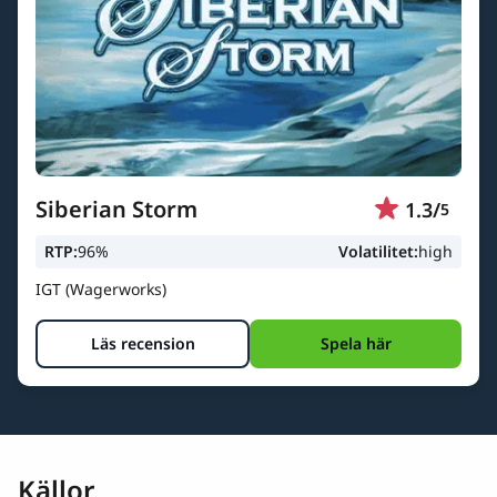
Siberian Storm
1.3
/
5
RTP:
96%
Volatilitet:
high
IGT (Wagerworks)
Läs recension
Spela här
Källor