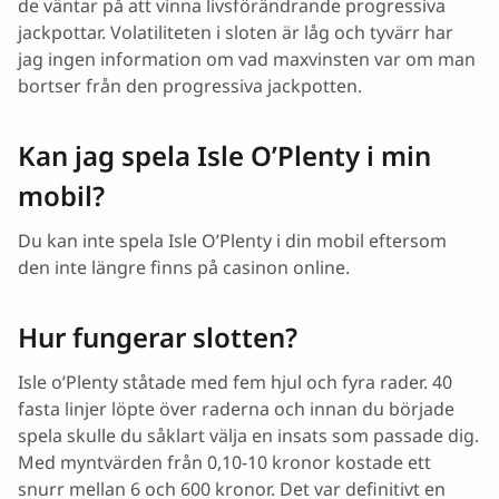
de väntar på att vinna livsförändrande progressiva
jackpottar. Volatiliteten i sloten är låg och tyvärr har
jag ingen information om vad maxvinsten var om man
bortser från den progressiva jackpotten.
Kan jag spela Isle O’Plenty i min
mobil?
Du kan inte spela Isle O’Plenty i din mobil eftersom
den inte längre finns på casinon online.
Hur fungerar slotten?
Isle o’Plenty ståtade med fem hjul och fyra rader. 40
fasta linjer löpte över raderna och innan du började
spela skulle du såklart välja en insats som passade dig.
Med myntvärden från 0,10-10 kronor kostade ett
snurr mellan 6 och 600 kronor. Det var definitivt en