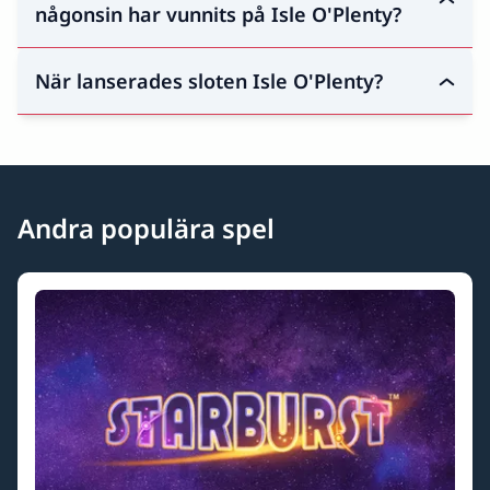
någonsin har vunnits på Isle O'Plenty?
progressiva jackpotten är.
Den största progressiva jackpotten som någonsin har
När lanserades sloten Isle O'Plenty?
vunnits på Isle O'Plenty vanns 2019 och låg på över 18
miljoner kronor.
Isle O'Plenty lanserades i december 2015.
Andra populära spel