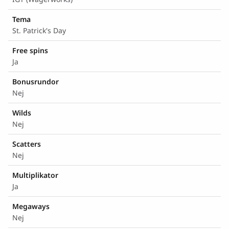
Grafik och tema i Isle O’Plenty
Tema
Symboler och vinstkombinationer i Isle
St. Patrick's Day
O’Plenty
Free spins
Isle O’Plenty bonusfunktioner
Ja
Isle O’Plenty RTP, volatilitet och maxvinst
Kan jag spela Isle O’Plenty i min mobil?
Bonusrundor
Hur fungerar slotten?
Nej
Slots som liknar Isle O’Plenty
Wilds
Min sammanfattning efter att ha spelat
Nej
Isle O’Plenty
Scatters
Vanligt ställda frågor
Nej
Andra populära spel
Källor
Multiplikator
Ja
Megaways
Nej