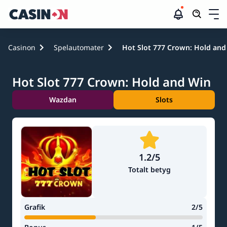
Casinon
Casinon
Spelautomater
Hot Slot 777 Crown: Hold and
Casino bonus
Hot Slot 777 Crown: Hold and Win
Wazdan
Slots
Casinospel
Betting
1.2
/5
Betalningsmetoder
Totalt betyg
Spelansvar
Grafik
2
/
5
Guider