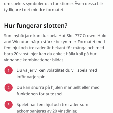
om spelets symboler och funktioner. Även dessa blir
tydligare i det mindre formatet.
Hur fungerar slotten?
Som nybörjare kan du spela Hot Slot 777 Crown: Hold
and Win utan några större bekymmer. Formatet med
fem hjul och tre rader är bekant för många och med
bara 20 vinstlinjer kan du enkelt hålla koll på hur
vinnande kombinationer bildas.
Du väljer vilken volatilitet du vill spela med
inför varje spin.
Du kan snurra på hjulen manuellt eller med
funktionen för autospel.
Spelet har fem hjul och tre rader som
ackompanjeras av 20 vinstlinjer.