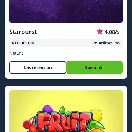
Starburst
4.08
/
5
RTP:
96.09%
Volatilitet:
low
NetEnt
Läs recension
Spela här