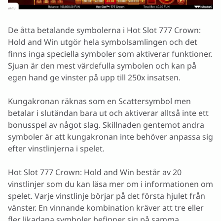
De åtta betalande symbolerna i Hot Slot 777 Crown:
Hold and Win utgör hela symbolsamlingen och det
finns inga speciella symboler som aktiverar funktioner.
Sjuan är den mest värdefulla symbolen och kan på
egen hand ge vinster på upp till 250x insatsen.
Kungakronan räknas som en Scattersymbol men
betalar i slutändan bara ut och aktiverar alltså inte ett
bonusspel av något slag. Skillnaden gentemot andra
symboler är att kungakronan inte behöver anpassa sig
efter vinstlinjerna i spelet.
Hot Slot 777 Crown: Hold and Win består av 20
vinstlinjer som du kan läsa mer om i informationen om
spelet. Varje vinstlinje börjar på det första hjulet från
vänster. En vinnande kombination kräver att tre eller
fler likadana symboler befinner sig på samma