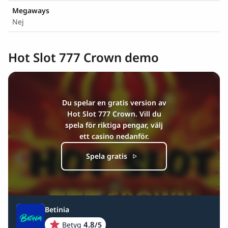
Min sammanfattning efter att ha testat
Megaways
spelautomaten Hot Slot 777 Crown: Hold
Nej
and Win
Vanliga frågor och svar
Hot Slot 777 Crown
demo
Källor
Fler slots med Hold and Win
Du spelar en gratis version av
Hot Slot 777 Crown. Vill du
spela för riktiga pengar, välj
ett casino nedanför.
Spela gratis
Betinia
4.8
Betyg
/
5