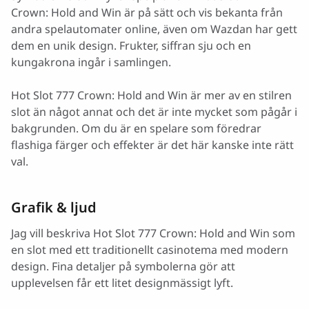
Crown: Hold and Win är på sätt och vis bekanta från
andra spelautomater online, även om Wazdan har gett
dem en unik design. Frukter, siffran sju och en
kungakrona ingår i samlingen.
Hot Slot 777 Crown: Hold and Win är mer av en stilren
slot än något annat och det är inte mycket som pågår i
bakgrunden. Om du är en spelare som föredrar
flashiga färger och effekter är det här kanske inte rätt
val.
Grafik & ljud
Jag vill beskriva Hot Slot 777 Crown: Hold and Win som
en slot med ett traditionellt casinotema med modern
design. Fina detaljer på symbolerna gör att
upplevelsen får ett litet designmässigt lyft.