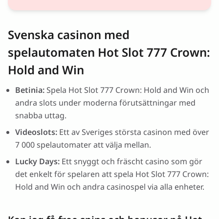
Svenska casinon med
spelautomaten Hot Slot 777 Crown:
Hold and Win
Betinia:
Spela Hot Slot 777 Crown: Hold and Win och
andra slots under moderna förutsättningar med
snabba uttag.
Videoslots:
Ett av Sveriges största casinon med över
7 000 spelautomater att välja mellan.
Lucky Days:
Ett snyggt och fräscht casino som gör
det enkelt för spelaren att spela Hot Slot 777 Crown:
Hold and Win och andra casinospel via alla enheter.