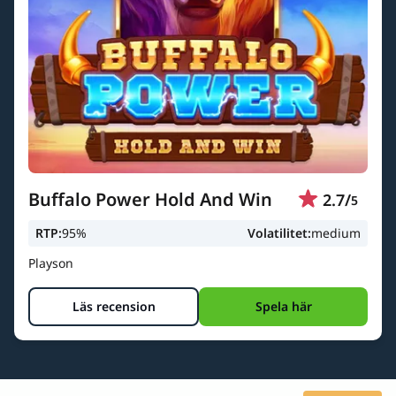
Buffalo Power Hold And Win
2.7
/
5
RTP:
95%
Volatilitet:
medium
Playson
Läs recension
Spela här