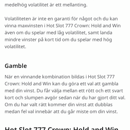
medelhög volatilitet är ett mellanting.
Volatiliteten är inte en garanti för något och du kan
vinna maxvinsten i Hot Slot 777 Crown: Hold and Win
även om du spelar med låg volatilitet, samt landa
mindre vinster på kort tid om du spelar med hög
volatilitet.
Gamble
När en vinnande kombination bildas i Hot Slot 777
Crown: Hold and Win kan du göra ett val att gambla
med din vinst. Du får välja mellan ett rött och ett svart
kort och slumpen avgör sedan när du har gjort ditt val.
Om du har valt rätt kommer din vinst att dubblas
medan fel val innebär att du går miste om din vinst.
Hot Slot 777 Crown: Hold and Win