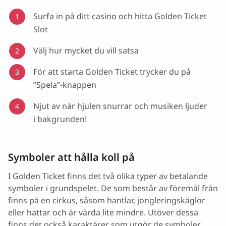
Surfa in på ditt casino och hitta Golden Ticket
Slot
Välj hur mycket du vill satsa
För att starta Golden Ticket trycker du på
”Spela”-knappen
Njut av när hjulen snurrar och musiken ljuder
i bakgrunden!
Symboler att hålla koll på
I Golden Ticket finns det två olika typer av betalande
symboler i grundspelet. De som består av föremål från
finns på en cirkus, såsom hantlar, jongleringskäglor
eller hattar och är värda lite mindre. Utöver dessa
finns det också karaktärer som utgör de symboler