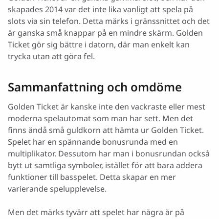
skapades 2014 var det inte lika vanligt att spela på
slots via sin telefon. Detta märks i gränssnittet och det
är ganska små knappar på en mindre skärm. Golden
Ticket gör sig bättre i datorn, där man enkelt kan
trycka utan att göra fel.
Sammanfattning och omdöme
Golden Ticket är kanske inte den vackraste eller mest
moderna spelautomat som man har sett. Men det
finns ändå små guldkorn att hämta ur Golden Ticket.
Spelet har en spännande bonusrunda med en
multiplikator. Dessutom har man i bonusrundan också
bytt ut samtliga symboler, istället för att bara addera
funktioner till basspelet. Detta skapar en mer
varierande spelupplevelse.
Men det märks tyvärr att spelet har några år på