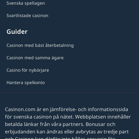
Svenska spellagen
Svartlistade casinon
Guider
Casinon med bäst återbetalning
Casinon med samma ägare
Casino för nybörjare
Hantera spelkonto
Casinon.com är en jämförelse- och informationssida
för svenska casinon på nätet. Webbplatsen innehåller
betalda länkar från våra partners. Bonusar och
erbjudanden kan ändras eller avbrytas av tredje part
och Casinon kan därför inte hållas ansvarig för