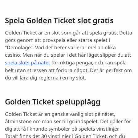
Spela Golden Ticket slot gratis
Golden Ticket är en slot som går att spela gratis. Detta
görs genom att provspela eller starta spelet i
“Demoläge”. Vad det heter varierar mellan olika
casino. Men när du spelar i det här läget slipper du att
spela slots på nätet
för riktiga pengar, och kan spela
helt utan stressen att förlora något. Det är perfekt om
du vill lära dig reglerna i en ny slot.
Golden Ticket spelupplägg
Golden Ticket är en ganska vanlig slot på nätet,
åtminstone om man ser till grundspelet. Det gäller för
dig att få liknande symboler på spelets vinstlinjer.
Totalt finns det 30 vinstlinjer i Golden Ticket, och du