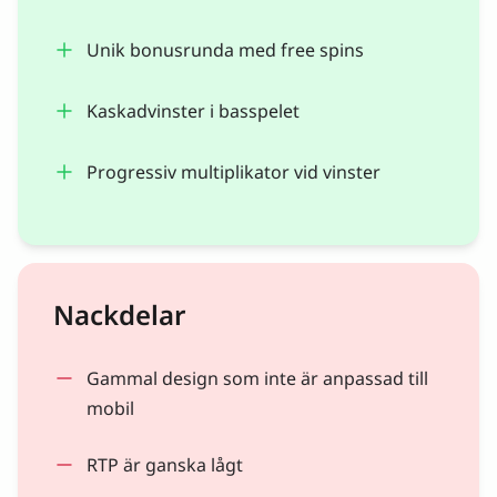
Unik bonusrunda med free spins
Kaskadvinster i basspelet
Progressiv multiplikator vid vinster
Nackdelar
Gammal design som inte är anpassad till
mobil
RTP är ganska lågt