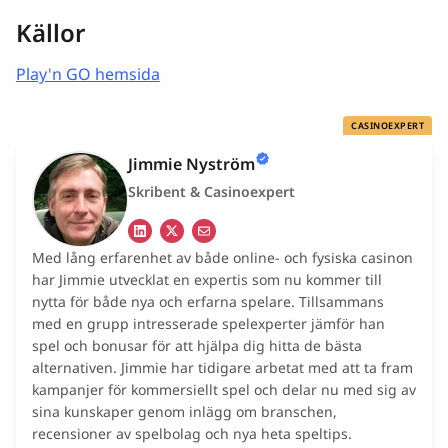
Källor
Play'n GO hemsida
CASINOEXPERT
Jimmie Nyström
Skribent & Casinoexpert
Med lång erfarenhet av både online- och fysiska casinon
har Jimmie utvecklat en expertis som nu kommer till
nytta för både nya och erfarna spelare. Tillsammans
med en grupp intresserade spelexperter jämför han
spel och bonusar för att hjälpa dig hitta de bästa
alternativen. Jimmie har tidigare arbetat med att ta fram
kampanjer för kommersiellt spel och delar nu med sig av
sina kunskaper genom inlägg om branschen,
recensioner av spelbolag och nya heta speltips.