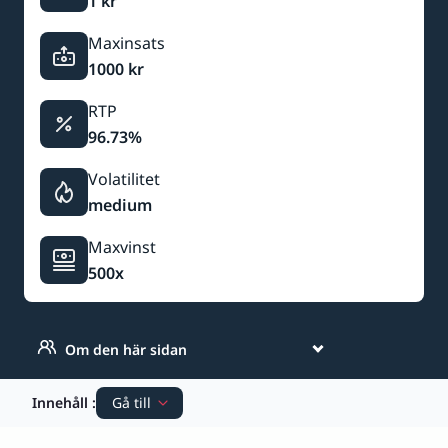
1 kr
Maxinsats
1000 kr
RTP
96.73%
Volatilitet
medium
Maxvinst
500x
Om den här sidan
Innehåll
:
Gå till
spela gratis