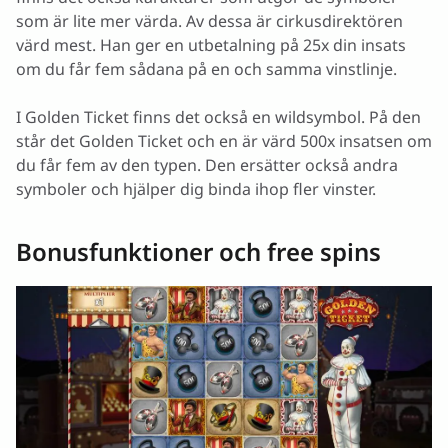
som är lite mer värda. Av dessa är cirkusdirektören
värd mest. Han ger en utbetalning på 25x din insats
om du får fem sådana på en och samma vinstlinje.
I Golden Ticket finns det också en wildsymbol. På den
står det Golden Ticket och en är värd 500x insatsen om
du får fem av den typen. Den ersätter också andra
symboler och hjälper dig binda ihop fler vinster.
Bonusfunktioner och free spins