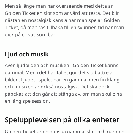
Men så länge man har överseende med detta är
Golden Ticket en slot som är värd att testa. Det blir
nästan en nostalgisk känsla när man spelar Golden
Ticket, då man tas tillbaka till en svunnen tid när man
gick på cirkus som barn.
Ljud och musik
Även ljudbilden och musiken i Golden Ticket känns
gammal. Men i det här fallet gör det sig bättre än
bilden. Ljudet i spelet har en gammal men fin klang
och musiken är också nostalgisk. Det ska dock
påpekas att den går att stänga av, om man skulle ha
en lång spelsession.
Spelupplevelsen på olika enheter
Golden Ticket är en ganska gammal slot, och när den