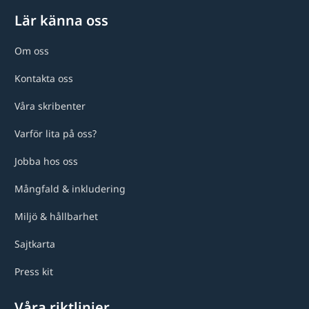
Lär känna oss
Om oss
Kontakta oss
Våra skribenter
Varför lita på oss?
Jobba hos oss
Mångfald & inkludering
Miljö & hållbarhet
Sajtkarta
Press kit
Våra riktlinjer