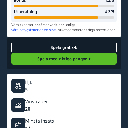
Bonus
4.2
/
5
Utbetalning
4.2
/
5
Nyheter
Våra experter bedömer varje spel enligt
våra betygskriterier för slots
, vilket garanterar ärliga recensioner.
Spela gratis
Spela med riktiga pengar
Hjul
5
Vinstrader
20
Minsta insats