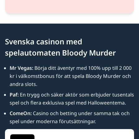
Svenska casinon med
spelautomaten Bloody Murder
Mr Vegas:
Börja ditt äventyr med 100% upp till 2 000
kr i välkomstbonus för att spela Bloody Murder och
andra slots.
Paf:
En trygg och säker aktör som erbjuder tusentals
spel och flera exklusiva spel med Halloweentema.
ComeOn:
Casino och betting under samma tak och
spel under moderna förutsättningar.