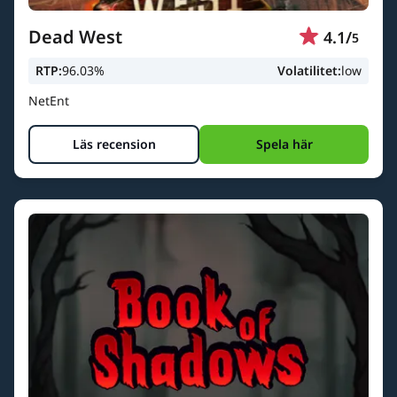
Dead West
4.1
/
5
RTP:
96.03%
Volatilitet:
low
NetEnt
Läs recension
Spela här