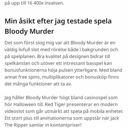
på upp till 16 400x insatsen.
Min åsikt efter jag testade spela
Bloody Murder
Det som först slog mig var att Bloody Murder är en
väldig livfull slot med rörelse både i bakgrunden och
på spelplanen. Bra kvalitet på designen bidrar till
spelkänslan och utöver ett intressant basspel kan
bonusfunktionerna höja pulsen ytterligare. Med bland
annat free spins, multiplikatorer och bonusköp finns
det många funktioner att ta av.
Jag håller Bloody Murder högt bland casinospel som
hör Halloween till. Red Tiger presenterar en modern
videoslot som går utmärkt att spela på mobila enheter.
Ett stort plus till animationerna som uppstår när Jack
The Ripper samlar in kontantpriser!