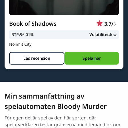
Book of Shadows
3.7
/
5
RTP:
96.01%
Volatilitet:
low
Nolimit City
Läs recension
Spela här
Min sammanfattning av
spelautomaten Bloody Murder
För egen del är spel av den här sorten, där
spelutvecklaren testar gränserna med teman bortom