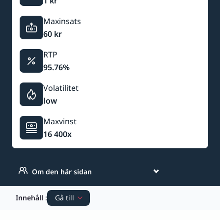
1 kr
Maxinsats
60 kr
RTP
95.76%
Volatilitet
low
Maxvinst
16 400x
Om den här sidan
Innehåll
:
Gå till
spela gratis