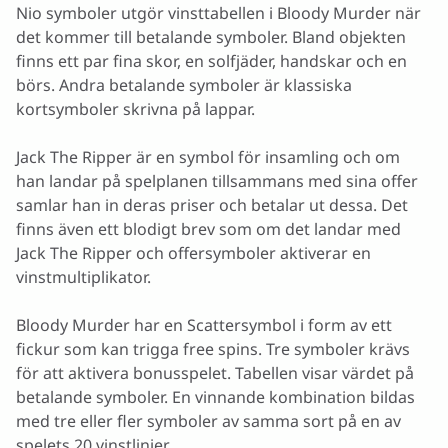
Nio symboler utgör vinsttabellen i Bloody Murder när
det kommer till betalande symboler. Bland objekten
finns ett par fina skor, en solfjäder, handskar och en
börs. Andra betalande symboler är klassiska
kortsymboler skrivna på lappar.
Jack The Ripper är en symbol för insamling och om
han landar på spelplanen tillsammans med sina offer
samlar han in deras priser och betalar ut dessa. Det
finns även ett blodigt brev som om det landar med
Jack The Ripper och offersymboler aktiverar en
vinstmultiplikator.
Bloody Murder har en Scattersymbol i form av ett
fickur som kan trigga free spins. Tre symboler krävs
för att aktivera bonusspelet. Tabellen visar värdet på
betalande symboler. En vinnande kombination bildas
med tre eller fler symboler av samma sort på en av
spelets 20 vinstlinjer.