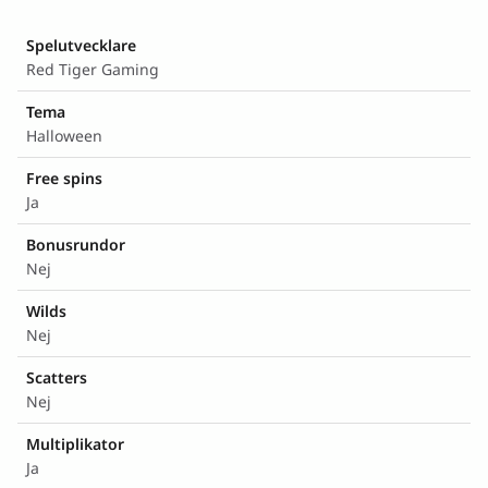
Svenska casinon med spelautomaten
Bloody Murder
Spelutvecklare
Slots som liknar Bloody Murder
Red Tiger Gaming
Min sammanfattning av spelautomaten
Tema
Bloody Murder
Halloween
Källa
Free spins
Ja
Bonusrundor
Nej
Wilds
Nej
Scatters
Nej
Multiplikator
Ja