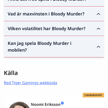
Ja, det finns Bloody Murder free spins och du
Vad är maxvinsten i Bloody Murder?
aktiverar funktionen genom att landa tre eller fler
Scattersymboler. Du kan kombinera free spins med
Med en kombination av free spins och spelets andra
Vilken volatilitet har Bloody Murder?
multiplikatorer och insamlare.
bonusfunktioner kan du vinna upp till 16 400x insatsen
när du spelar Bloody Murder.
Bloody Murder är en slot med hög volatilitet vilket
Kan jag spela Bloody Murder i
innebär att vinsterna kommer med lite mer variation,
mobilen?
både sett till hur ofta de landar och i vilka storlekar.
Ja, Red Tiger är en modern spelutvecklare som bidrar
till att du kan spela casinospel i mobilen och du kan
Källa
spela Bloody Murder specifikt med bibehållen
spelkänsla i ett komprimerat format.
Red Tiger Gamings webbsida
CASINOEXPERT
Noomi Eriksson