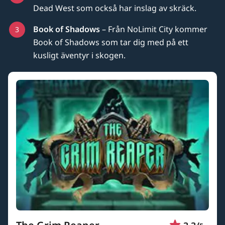
Dead West som också har inslag av skräck.
Book of Shadows
– Från NoLimit City kommer
Book of Shadows som tar dig med på ett
kusligt äventyr i skogen.