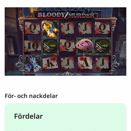
För- och nackdelar
Fördelar