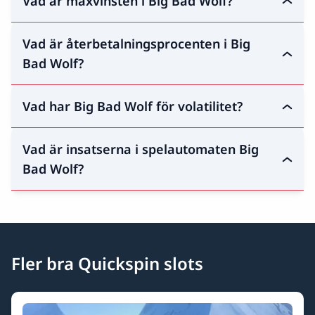
Vad är maxvinsten i Big Bad Wolf?
symboler och ett frispelsläge.
Maxvinsten i Big Bad Wolf är 1225 gånger insatsen.
Vad är återbetalningsprocenten i Big
Bad Wolf?
Återbetalningsprocenten är 97,34 procent.
Vad har Big Bad Wolf för volatilitet?
Volatiliteten i Big Bad Wolf är medel till hög.
Vad är insatserna i spelautomaten Big
Bad Wolf?
Insatserna i Big Bad Wolf är på mellan 2,5 och 1000
kronor.
Fler bra Quickspin slots