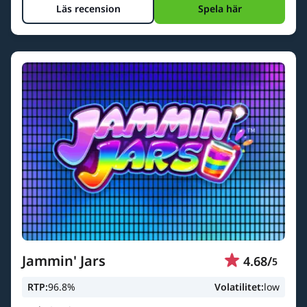
Läs recension
Spela här
Jammin' Jars
4.68
/
5
RTP:
96.8%
Volatilitet:
low