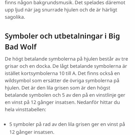
finns någon bakgrundsmusik. Det spelades däremot
upp ljud när jag snurrade hjulen och de är härligt
sagolika.
Symboler och utbetalningar i Big
Bad Wolf
De högt betalande symbolerna på hjulen består av tre
grisar och en docka. De lågt betalande symbolerna är
istället kortsymbolerna 10 till A. Det finns också en
wildsymbol som ersätter de övriga symbolerna på
hjulen. Det är den lila grisen som är den högst
betalande symbolen och 5 av den på en vinstlinje ger
en vinst på 12 gånger insatsen. Nedanför hittar du
hela vinsttabellen:
5 symboler på rad av den lila grisen ger en vinst på
12 gånger insatsen.