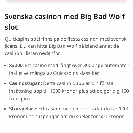
Svenska casinon med Big Bad Wolf
slot
Quickspins spel finns på de flesta casinon med svensk
licens. Du kan hitta Big Bad Wolf på bland annat de
casinon i listan nedanför.
x3000:
Ett casino med långt över 3000 spelautomater
inklusive många av Quickspins klassiker.
Casinostugan:
Detta casino dubblar din första
insättning upp till 1000 kronor plus att de ger dig 100
freespins.
Storspelare:
Ett casino med en bonus där du får 1000
kronor i bonuspengar om du spelar för 500 kronor.