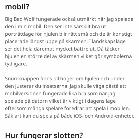
mobil?
Big Bad Wolf fungerade också utmärkt när jag spelade
den i min mobil. Den ser inte särskilt bra ut i
porträttläge för hjulen blir rätt små och de är konstigt
placerade längst uppe på skärmen. I landskapsläge
ser det hela däremot mycket bättre ut. Då täcker
hjulen en större del av skärmen vilket gör symbolerna
tydligare.
Snurrknappen finns till höger om hjulen och under
den justerar du insatserna. Jag skulle våga påstå att
mobilversionen fungerade lika bra som när jag
spelade på datorn vilket är viktigt i dagens läge
eftersom många spelare föredrar att spela i mobilen.
Såklart kan du spela på både iOS- och Android-enheter.
Hur fungerar slotten?