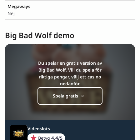
Megaways
Nej
Big Bad Wolf
demo
Du spelar en gratis version av
Big Bad Wolf. Vill du spela för
riktiga pengar, välj ett casino
nedanför.
Spela gratis
Videoslots
4.4
Betyg
/
5