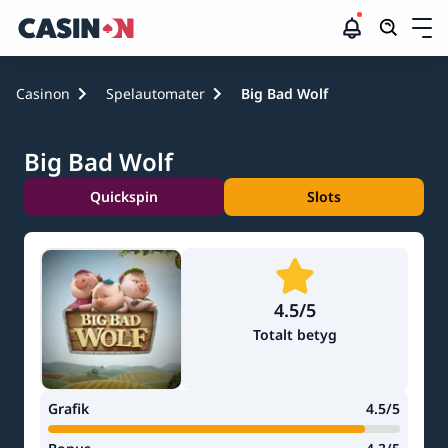
Casinon
Casinon
Spelautomater
Big Bad Wolf
Casino bonus
Big Bad Wolf
Quickspin
Slots
Casinospel
Betting
4.5
/5
Betalningsmetoder
Totalt betyg
Spelansvar
Grafik
4.5
/
5
Guider