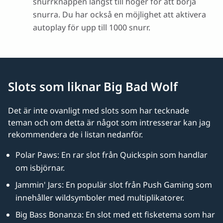
snurrknappen längst till höger för att börja
snurra. Du har också en möjlighet att aktivera
autoplay för upp till 1000 snurr.
Slots som liknar Big Bad Wolf
Det är inte ovanligt med slots som har tecknade
teman och om detta är något som intresserar kan jag
rekommendera de i listan nedanför.
Polar Paws: En rar slot från Quickspin som handlar
om isbjörnar.
Jammin' Jars: En populär slot från Push Gaming som
innehåller wildsymboler med multiplikatorer.
Big Bass Bonanza: En slot med ett fisketema som har