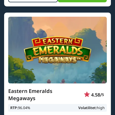
Eastern Emeralds
4.58
/
5
Megaways
RTP:
96.04%
Volatilitet:
high