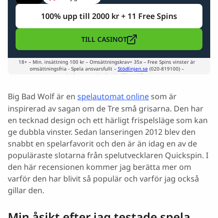
100% upp till 2000 kr
+ 11 Free Spins
TILL CASINOT
18+ – Min. insättning 100 kr – Omsättningskrav= 35x – Free Spins vinster är
omsättningsfria - Spela ansvarsfullt –
Stödlinjen.se
(020-819100) –
Spelpaus.se
–
Regler & Villkor gäller
Big Bad Wolf är en
spelautomat online
som är
inspirerad av sagan om de Tre små grisarna. Den har
en tecknad design och ett härligt frispelsläge som kan
ge dubbla vinster. Sedan lanseringen 2012 blev den
snabbt en spelarfavorit och den är än idag en av de
populäraste slotarna från spelutvecklaren Quickspin. I
den här recensionen kommer jag berätta mer om
varför den har blivit så populär och varför jag också
gillar den.
Min åsikt efter jag testade spela