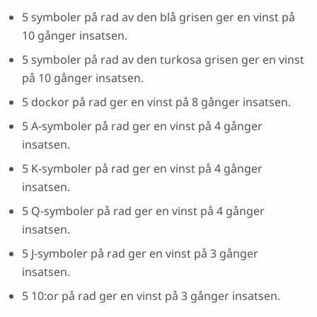
5 symboler på rad av den blå grisen ger en vinst på
10 gånger insatsen.
5 symboler på rad av den turkosa grisen ger en vinst
på 10 gånger insatsen.
5 dockor på rad ger en vinst på 8 gånger insatsen.
5 A-symboler på rad ger en vinst på 4 gånger
insatsen.
5 K-symboler på rad ger en vinst på 4 gånger
insatsen.
5 Q-symboler på rad ger en vinst på 4 gånger
insatsen.
5 J-symboler på rad ger en vinst på 3 gånger
insatsen.
5 10:or på rad ger en vinst på 3 gånger insatsen.