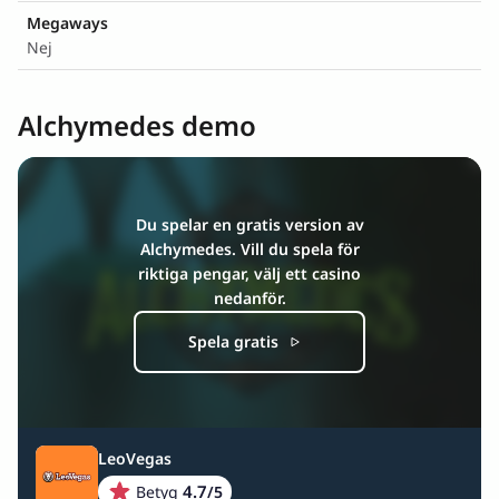
Megaways
Nej
Alchymedes
demo
Du spelar en gratis version av
Alchymedes. Vill du spela för
riktiga pengar, välj ett casino
nedanför.
Spela gratis
LeoVegas
4.7
Betyg
/
5