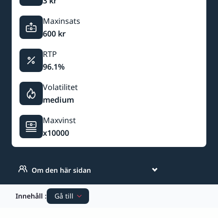
3 kr
Maxinsats
600 kr
RTP
96.1%
Volatilitet
medium
Maxvinst
x10000
Om den här sidan
Innehåll
:
Gå till
spela gratis