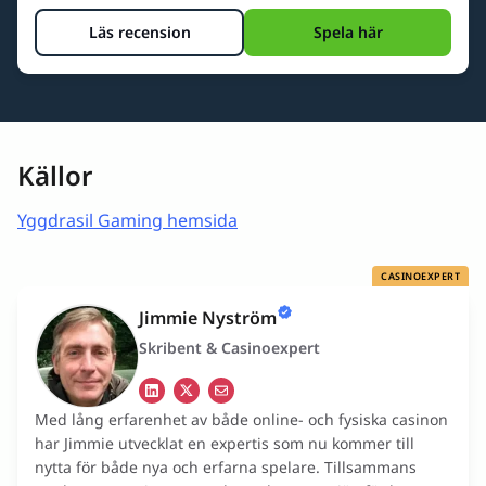
Läs recension
Spela här
Källor
Yggdrasil Gaming hemsida
CASINOEXPERT
Jimmie Nyström
Skribent & Casinoexpert
Med lång erfarenhet av både online- och fysiska casinon
har Jimmie utvecklat en expertis som nu kommer till
nytta för både nya och erfarna spelare. Tillsammans