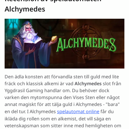
Alchymedes
Den ädla konsten att förvandla sten till guld med lite
fräck och klassisk alkemi är vad
Alchymedes
slot från
Yggdrasil Gaming handlar om. Du behöver dock
varken den mytomspunna den Vises Sten eller något
annat magiskt för att tälja guld i Alchymedes - "bara"
en del tur. I Alchymedes
spelautomat online
får du
ikläda dig rollen som en alkemist, det vill säga en
vetenskapsman som sitter inne med hemligheten om