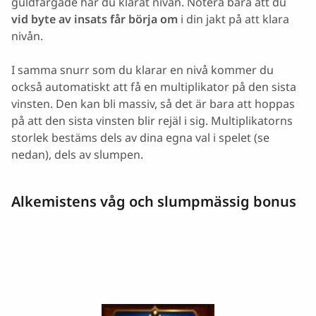
guldfärgade har du klarat nivån. Notera bara att du
vid byte av insats får börja om
i din jakt på att klara
nivån.
I samma snurr som du klarar en nivå kommer du
också automatiskt att få en multiplikator på den sista
vinsten. Den kan bli massiv, så det är bara att hoppas
på att den sista vinsten blir rejäl i sig. Multiplikatorns
storlek bestäms dels av dina egna val i spelet (se
nedan), dels av slumpen.
Alkemistens våg och slumpmässig bonus