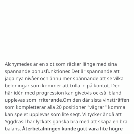
Alchymedes är en slot som räcker länge med sina
spännande bonusfunktioner. Det är spännande att
jaga nya nivåer och ännu mer spännande att se vilka
belöningar som kommer att trilla in på kontot. Den
här idén med progression kan givetvis också ibland
upplevas som irriterande.Om den där sista vinstträffen
som kompletterar alla 20 positioner "vägrar" komma
kan spelet upplevas som lite segt. Vi tycker ändå att
Yggdrasil har lyckats ganska bra med att skapa en bra
balans.
Återbetalningen kunde gott vara lite högre