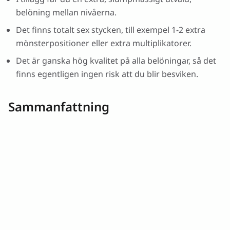
belöning mellan nivåerna.
Det finns totalt sex stycken, till exempel 1-2 extra
mönsterpositioner eller extra multiplikatorer.
Det är ganska hög kvalitet på alla belöningar, så det
finns egentligen ingen risk att du blir besviken.
Sammanfattning