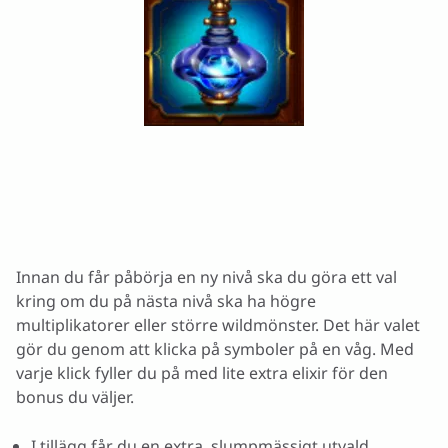
Innan du får påbörja en ny nivå ska du göra ett val
kring om du på nästa nivå ska ha högre
multiplikatorer eller större wildmönster. Det här valet
gör du genom att klicka på symboler på en våg. Med
varje klick fyller du på med lite extra elixir för den
bonus du väljer.
I tillägg får du en extra, slumpmässigt utvald,