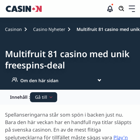
Casinon
Casinon
Casino Nyheter
Multifruit 81 casino med unik
Casino bonus
Multifruit 81 casino med unik
freespins-deal
Casinospel
Om den här sidan
Betting
Innehåll
:
Gå till
Betalningsmetoder
Hämta 60 gratisrundor på Multifruit 81
Exklusiv turnering bara för nya spelare
Spellanseringarna står som spön i backen just nu.
Spelansvar
Bara den här veckan har en handfull nya titlar släppts
på svenska casinon. En av de mest flitiga
spelutvecklarna för tillfället måste sägas vara
Play'n
Guider