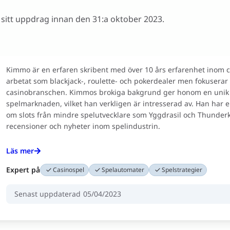
 sitt uppdrag innan den 31:a oktober 2023.
Kimmo är en erfaren skribent med över 10 års erfarenhet inom c
arbetat som blackjack-, roulette- och pokerdealer men fokuserar 
casinobranschen. Kimmos brokiga bakgrund ger honom en unik i
spelmarknaden, vilket han verkligen är intresserad av. Han har en
om slots från mindre spelutvecklare som Yggdrasil och Thunderk
recensioner och nyheter inom spelindustrin.
Läs mer
Expert på
Casinospel
Spelautomater
Spelstrategier
Senast uppdaterad
05/04/2023