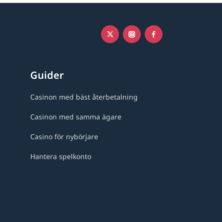
Guider
Casinon med bäst återbetalning
Casinon med samma ägare
Casino för nybörjare
Hantera spelkonto