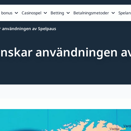
 bonus
Casinospel
Betting
Betalningsmetoder
Spelan
r användningen av Spelpaus
anskar användningen a
lvavstängning
omplement till Spelpaus