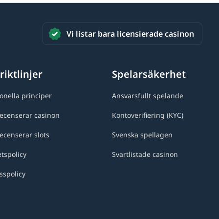
Vi listar bara licensierade casinon
riktlinjer
Spelarsäkerhet
onella principer
Ansvarsfullt spelande
recenserar casinon
Kontoverifiering (KYC)
recenserar slots
Svenska spellagen
tspolicy
Svartlistade casinon
sspolicy