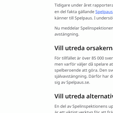
Tidigare under året rapportera
en del fakta gällande
Spelpaus
känner till Spelpaus. I unders
Nu meddelar Spelinspektionen a
avstängning.
Vill utreda orsakern
För tillfället är över 85 000 
men varför väljer då spelare at
spelberoende att göra. Den sve
självavstängning. Därför har d
sig av Spelpaus.se.
Vill utreda alternat
En del av Spelinspektionens up
är ett viktigt verktyg för att 