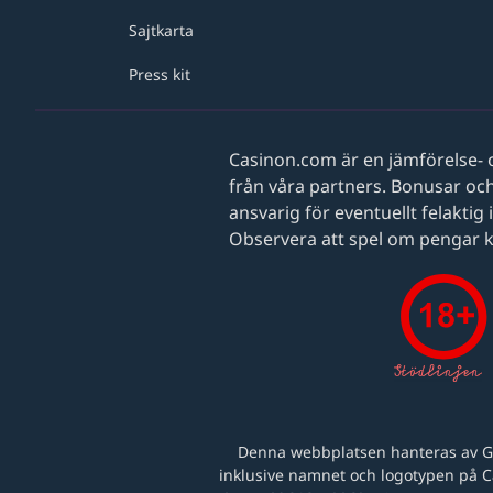
Sajtkarta
Press kit
Casinon.com är en jämförelse- 
från våra partners. Bonusar och
ansvarig för eventuellt felaktig
Observera att spel om pengar k
Denna webbplatsen hanteras av Gen
inklusive namnet och logotypen på C