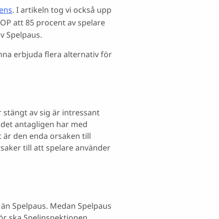
cens
. I artikeln tog vi också upp
OP att 85 procent av spelare
av Spelpaus.
a erbjuda flera alternativ för
stängt av sig är intressant
tt det antagligen har med
 är den enda orsaken till
saker till att spelare använder
iv än Spelpaus. Medan Spelpaus
rför ska Spelinspektionen