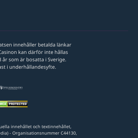
tsen innehåller betalda länkar
asinon kan därför inte hållas
8 år som är bosatta i Sverige.
st i underhållandesyfte.
lla innehållet och textinnehållet,
Media) - Organisationsnummer C44130,