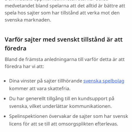
medvetandet bland spelarna att det alltid är bättre att
spela hos sajter som har tillstånd att verka mot den
svenska marknaden.
Varför sajter med svenskt tillstånd är att
föredra
Bland de främsta anledningarna till varför detta är att
föredra har vi att:
Dina vinster på sajter tillhörande
svenska spelbolag
kommer att vara skattefria.
Du har generellt tillgång till en kundsupport på
svenska, vilket underlättar kommunikationen.
Spelinspektionen övervakar de sajter som har svensk
licens för att se till att omsorgsplikten efterlevas.