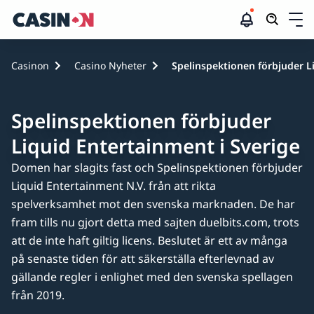
Casinon
Casinon
Casino Nyheter
Spelinspektionen förbjuder L
Casino bonus
Spelinspektionen förbjuder
Liquid Entertainment i Sverige
Casinospel
Domen har slagits fast och Spelinspektionen förbjuder
Betting
Liquid Entertainment N.V. från att rikta
spelverksamhet mot den svenska marknaden. De har
fram tills nu gjort detta med sajten duelbits.com, trots
Betalningsmetoder
att de inte haft giltig licens. Beslutet är ett av många
på senaste tiden för att säkerställa efterlevnad av
Spelansvar
gällande regler i enlighet med den svenska spellagen
från 2019.
Guider