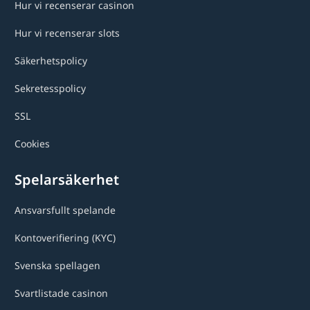
Hur vi recenserar casinon
Hur vi recenserar slots
Säkerhetspolicy
Sekretesspolicy
SSL
Cookies
Spelarsäkerhet
Ansvarsfullt spelande
Kontoverifiering (KYC)
Svenska spellagen
Svartlistade casinon