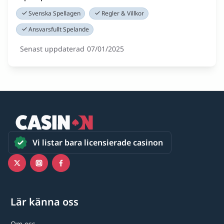
Svenska Spellagen
Regler & Villkor
Ansvarsfullt Spelande
Senast uppdaterad
07/01/2025
Vi listar bara licensierade casinon
Lär känna oss
Om oss