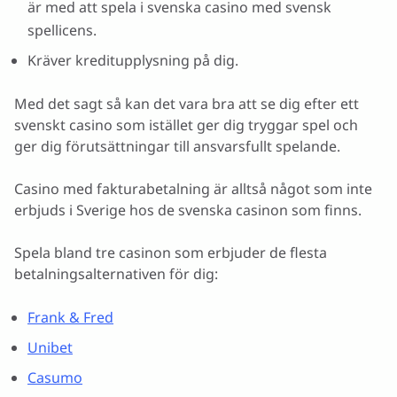
är med att spela i svenska casino med svensk
spellicens.
Kräver kreditupplysning på dig.
Med det sagt så kan det vara bra att se dig efter ett
svenskt casino som istället ger dig tryggar spel och
ger dig förutsättningar till ansvarsfullt spelande.
Casino med fakturabetalning är alltså något som inte
erbjuds i Sverige hos de svenska casinon som finns.
Spela bland tre casinon som erbjuder de flesta
betalningsalternativen för dig:
Frank & Fred
Unibet
Casumo