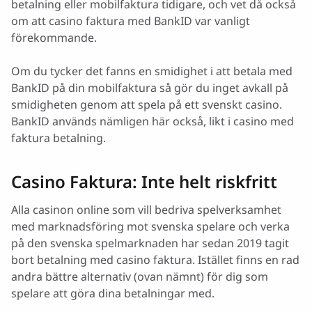
betalning eller mobilfaktura tidigare, och vet då också
om att casino faktura med BankID var vanligt
förekommande.
Om du tycker det fanns en smidighet i att betala med
BankID på din mobilfaktura så gör du inget avkall på
smidigheten genom att spela på ett svenskt casino.
BankID används nämligen här också, likt i casino med
faktura betalning.
Casino Faktura: Inte helt riskfritt
Alla casinon online som vill bedriva spelverksamhet
med marknadsföring mot svenska spelare och verka
på den svenska spelmarknaden har sedan 2019 tagit
bort betalning med casino faktura. Istället finns en rad
andra bättre alternativ (ovan nämnt) för dig som
spelare att göra dina betalningar med.