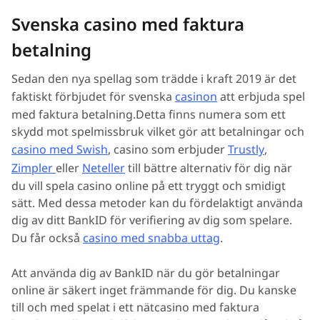
Svenska casino med faktura
Nyheter
betalning
Sedan den nya spellag som trädde i kraft 2019 är det
faktiskt förbjudet för svenska
casinon
att erbjuda spel
med faktura betalning.Detta finns numera som ett
skydd mot spelmissbruk vilket gör att betalningar och
casino med Swish
, casino som erbjuder
Trustly
,
Zimpler
eller
Neteller
till bättre alternativ för dig när
du vill spela casino online på ett tryggt och smidigt
sätt. Med dessa metoder kan du fördelaktigt använda
dig av ditt BankID för verifiering av dig som spelare.
Du får också
casino med snabba uttag
.
Att använda dig av BankID när du gör betalningar
online är säkert inget främmande för dig. Du kanske
till och med spelat i ett nätcasino med faktura