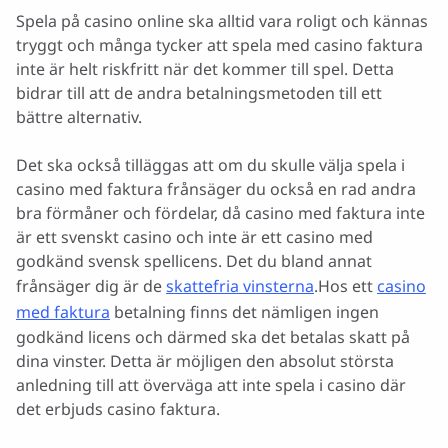
Spela på casino online ska alltid vara roligt och kännas
tryggt och många tycker att spela med casino faktura
inte är helt riskfritt när det kommer till spel. Detta
bidrar till att de andra betalningsmetoden till ett
bättre alternativ.
Det ska också tilläggas att om du skulle välja spela i
casino med faktura frånsäger du också en rad andra
bra förmåner och fördelar, då casino med faktura inte
är ett svenskt casino och inte är ett casino med
godkänd svensk spellicens. Det du bland annat
frånsäger dig är de
skattefria vinsterna
.Hos ett
casino
med faktura
betalning finns det nämligen ingen
godkänd licens och därmed ska det betalas skatt på
dina vinster. Detta är möjligen den absolut största
anledning till att överväga att inte spela i casino där
det erbjuds casino faktura.