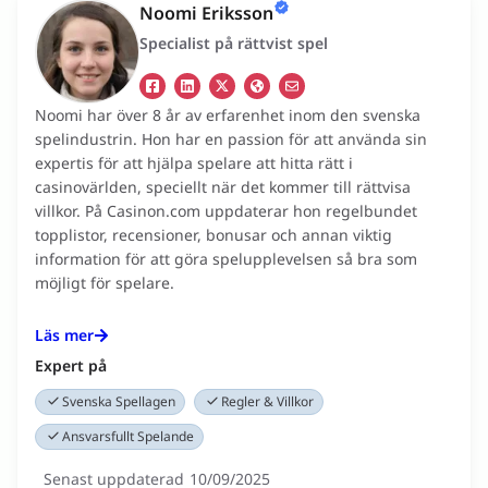
Noomi Eriksson
Specialist på rättvist spel
Noomi har över 8 år av erfarenhet inom den svenska
spelindustrin. Hon har en passion för att använda sin
expertis för att hjälpa spelare att hitta rätt i
casinovärlden, speciellt när det kommer till rättvisa
villkor. På Casinon.com uppdaterar hon regelbundet
topplistor, recensioner, bonusar och annan viktig
information för att göra spelupplevelsen så bra som
möjligt för spelare.
Läs mer
Expert på
Svenska Spellagen
Regler & Villkor
Ansvarsfullt Spelande
Senast uppdaterad
10/09/2025