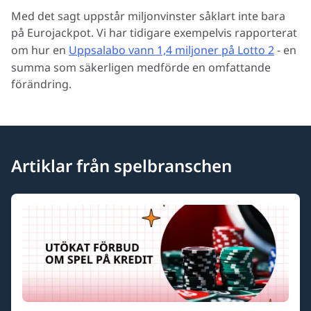
Med det sagt uppstår miljonvinster såklart inte bara
på Eurojackpot. Vi har tidigare exempelvis rapporterat
om hur en
Uppsalabo vann 1,4 miljoner på Lotto 2
- en
summa som säkerligen medförde en omfattande
förändring.
Artiklar från spelbranschen