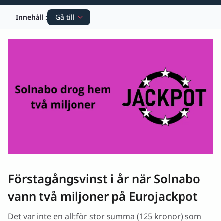
Innehåll
:
Gå till
Nyheter
Förstagångsvinst i år när Solnabo vann
två miljoner på Eurojackpot
Reaktion från Svenska Spel
Ett livsförändrande samtal
Vad en miljonvinst kan uppfylla för
framtiden
Artiklar från spelbranschen
Förstagångsvinst i år när Solnabo
vann två miljoner på Eurojackpot
Det var inte en alltför stor summa (125 kronor) som