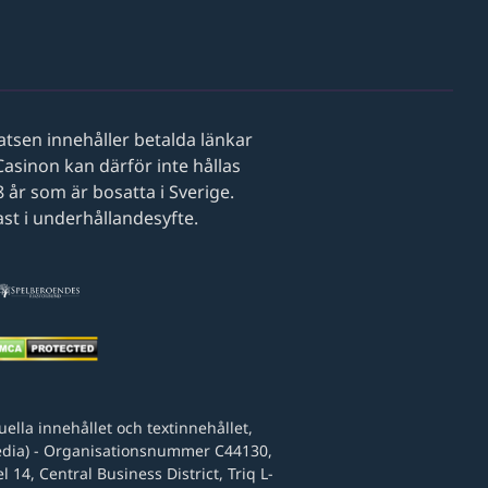
tsen innehåller betalda länkar
asinon kan därför inte hållas
8 år som är bosatta i Sverige.
st i underhållandesyfte.
lla innehållet och textinnehållet,
Media) - Organisationsnummer C44130,
, Central Business District, Triq L-