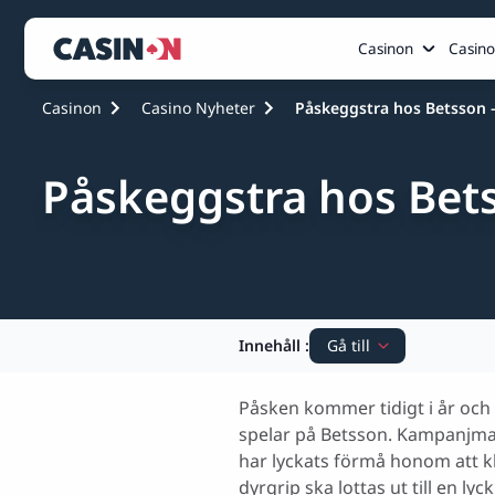
Casinon
Casino
Casinon
Casino Nyheter
Påskeggstra hos Betsson –
Påskeggstra hos Bets
Innehåll
:
Gå till
En gratischans på bilen
Spela på slots – få fler gissni
Påsken kommer tidigt i år och d
spelar på Betsson. Kampanjm
har lyckats förmå honom att 
dyrgrip ska lottas ut till en l