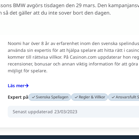
etssons BMW avgörs tisdagen den 29 mars. Den kampanjan
 så det gäller att du inte sover bort den dagen.
Noomi har över 8 år av erfarenhet inom den svenska spelindust
använda sin expertis för att hjälpa spelare att hitta rätt i casin
kommer till rättvisa villkor. På Casinon.com uppdaterar hon reg
recensioner, bonusar och annan viktig information för att gör
möjligt för spelare.
Läs mer
Expert på
Svenska Spellagen
Regler & Villkor
Ansvarsfullt 
Senast uppdaterad
23/03/2023