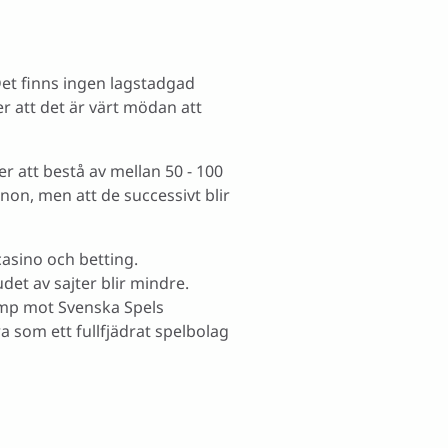
Det finns ingen lagstadgad
 att det är värt mödan att
 att bestå av mellan 50 - 100
non, men att de successivt blir
asino och betting.
det av sajter blir mindre.
amp mot Svenska Spels
 som ett fullfjädrat spelbolag