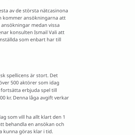
esta av de största nätcasinona
en kommer ansökningarna att
en ansökningar medan vissa
ar konsulten Ismail Vali att
ställda som enbart har till
sk spellicens är stort. Det
s över 500 aktörer som idag
rtsätta erbjuda spel till
00 kr. Denna låga avgift verkar
g som vill ha allt klart den 1
 att behandla en ansökan och
 kunna göras klar i tid.