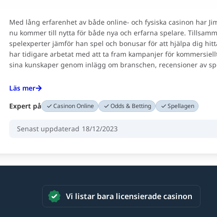
Med lång erfarenhet av både online- och fysiska casinon har Ji
nu kommer till nytta för både nya och erfarna spelare. Tillsa
spelexperter jämför han spel och bonusar för att hjälpa dig hitt
har tidigare arbetat med att ta fram kampanjer för kommersiell
sina kunskaper genom inlägg om branschen, recensioner av spe
Läs mer
Expert på
Casinon Online
Odds & Betting
Spellagen
Senast uppdaterad
18/12/2023
Vi listar bara licensierade casinon