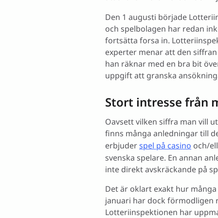
Den 1 augusti började Lotteri
och spelbolagen har redan in
fortsätta forsa in. Lotteriin
experter menar att den siffran
han räknar med en bra bit över
uppgift att granska ansökning
Stort intresse från
Oavsett vilken siffra man vill u
finns många anledningar till d
erbjuder
spel på casino
och/ell
svenska spelare. En annan anle
inte direkt avskräckande på s
Det är oklart exakt hur många a
januari har dock förmodligen 
Lotteriinspektionen har uppman