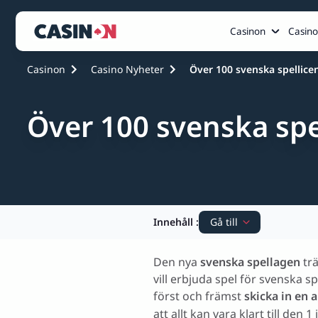
Casinon
Casino
Casinon
Casino Nyheter
Över 100 svenska spellice
Över 100 svenska spe
Innehåll
:
Gå till
Stort intresse från marknade
Hur många spelsajter kommer 
Den nya
svenska spellagen
trä
vill erbjuda spel för svenska s
först och främst
skicka in en 
att allt kan vara klart till den