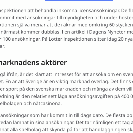
inspektionen att behandla inkomna licensansökningar. De fl
kommit med ansökningar till myndigheten och under höst
spektionen själva menar att de räknar med omkring 60 styck
 närmast kommer dubblas. I en artikel i Dagens Nyheter men
 100 ansökningar. På Lotteriinspektionen sitter idag 20 nyan
ar.
 marknadens aktörer
tgå ifrån, är det klart att intresset för att ansöka om en sven
et. En är att Sverige är en viktig marknad överlag. Det finn
er sport på den svenska marknaden och många av dem vill fo
dning är den relativt sett låga ansökningsavgiften på 400 0
pelbolagen och nätcasinona.
nsökningar som har kommit in till dags dato. De flesta bola
redan lämnat in sina ansökningar. Det tar nämligen ett tag
at alla spelbolag att skynda på för att handläggningen ska