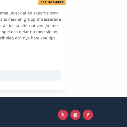
CASINOEXPERT
mmie utvecklat en expertis som
mmans med en grupp intresserade
a de bästa alternativen. Jimmie
t spel och delar nu med sig av
lbolag och nya heta speltips.