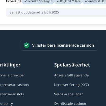
Expert på
Svenska Spellagen
Regler & Villkor
Ansvarsfullt 
Senast uppdaterad
31/01/2025
Vi listar bara licensierade casinon
riktlinjer
Spelarsäkerhet
onella principer
Ansvarsfullt spelande
recenserar casinon
Kontoverifiering (KYC)
recenserar slots
Svenska spellagen
tspolicy
Svartlistade casinon