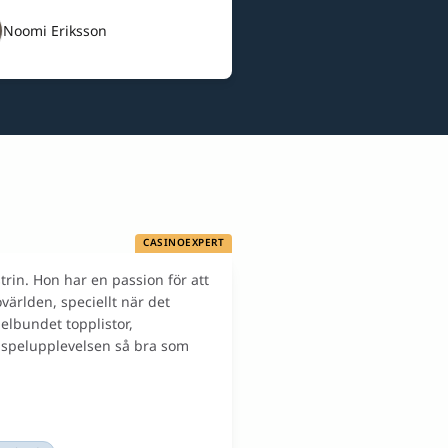
Noomi Eriksson
CASINOEXPERT
rin. Hon har en passion för att
ovärlden, speciellt när det
elbundet topplistor,
a spelupplevelsen så bra som