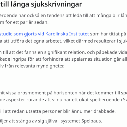
ill långa sjukskrivningar
eroende har också en tendens att leda till att många blir lån
m för ett par år sedan.
studie som gjorts vid Karolinska Institutet
som har tittat p
tt utföra det egna arbetet, vilket därmed resulterar i sjuk
ll att det fanns en signifikant relation, och påpekade vidar
skede ingripa för att förhindra att spelarnas situation går a
tiv från relevanta myndigheter.
it vissa orosmoment på horisonten när det kommer till spel
nde aspekter rörande att vi nu har ett ökat spelberoende i S
ll att redan utsatta personer blir ännu mer drabbade.
ljer att stänga av sig själva i systemet Spelpaus.