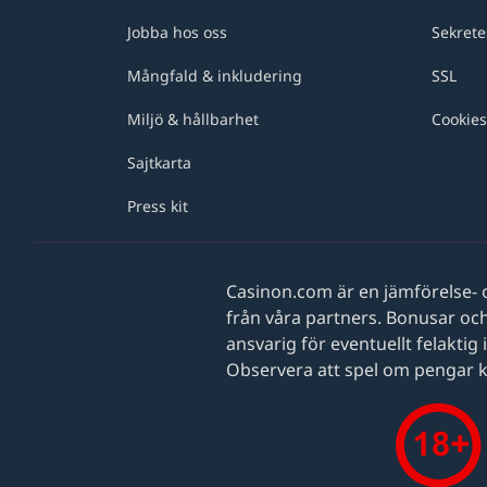
Jobba hos oss
Sekrete
Mångfald & inkludering
SSL
Miljö & hållbarhet
Cookies
Sajtkarta
Press kit
Casinon.com är en jämförelse- 
från våra partners. Bonusar och
ansvarig för eventuellt felaktig
Observera att spel om pengar k