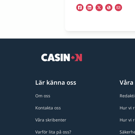
Lär känna oss
Våra 
Om oss
Redakti
Kontakta oss
Hur vi 
Våra skribenter
Hur vi 
Varför lita på oss?
Säkerhe