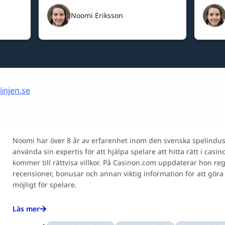
Noomi Eriksson
linjen.se
Noomi har över 8 år av erfarenhet inom den svenska spelindust
använda sin expertis för att hjälpa spelare att hitta rätt i casin
kommer till rättvisa villkor. På Casinon.com uppdaterar hon reg
recensioner, bonusar och annan viktig information för att gör
möjligt för spelare.
Läs mer