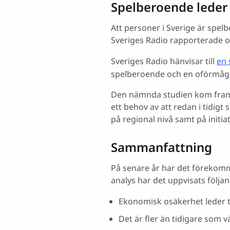
Spelberoende leder t
Att personer i Sverige är spelb
Sveriges Radio rapporterade o
Sveriges Radio hänvisar till
en 
spelberoende och en oförmåga a
Den nämnda studien kom fram ti
ett behov av att redan i tidigt 
på regional nivå samt på initia
Sammanfattning
På senare år har det förekomm
analys har det uppvisats följa
Ekonomisk osäkerhet leder ti
Det är fler än tidigare som vä