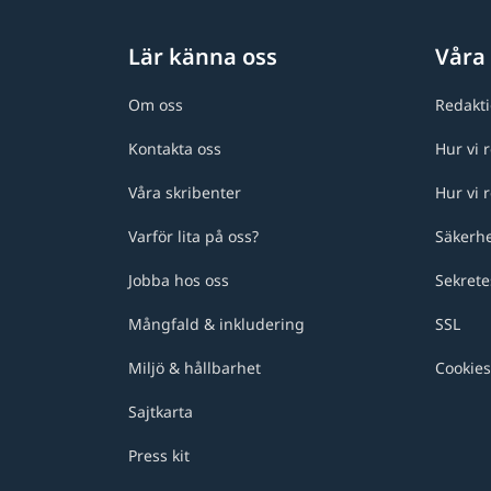
Lär känna oss
Våra 
Om oss
Redakti
Kontakta oss
Hur vi 
Våra skribenter
Hur vi 
Varför lita på oss?
Säkerhe
Jobba hos oss
Sekrete
Mångfald & inkludering
SSL
Miljö & hållbarhet
Cookies
Sajtkarta
Press kit