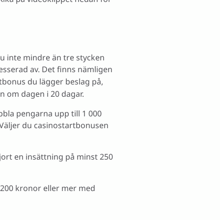
u inte mindre än tre stycken
resserad av. Det finns nämligen
artbonus du lägger beslag på,
en om dagen i 20 dagar.
bla pengarna upp till 1 000
 Väljer du casinostartbonusen
jort en insättning på minst 250
r 200 kronor eller mer med