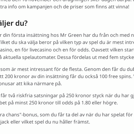
e extra info om kampanjen och de priser som finns att vinna!
ljer du?
r din första insättning hos Mr Green har du från och med n
ilket du ska välja beror på vilken typ av spel du är mest int
casino, en för livecasino och en för odds. Oavsett vilken st
på aktuella spelautomater. Dessa fördelas ut med fem styck
om är mest intressant för de flesta. Genom den får du dub
t 200 kronor av din insättning får du också 100 free spins.
onusar att kika närmare på.
får två riskfria satsningar på 250 kronor styck när du har g
et på minst 250 kronor till odds på 1.80 eller högre.
ra chans"-bonus, som du får ta del av när du har spelat fö
ack eller vilket spel du nu håller främst.