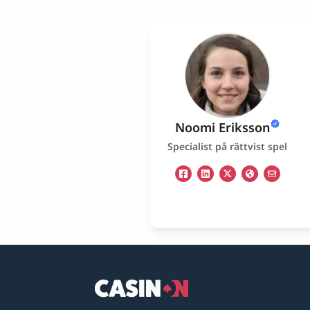
Noomi Eriksson
Specialist på rättvist spel