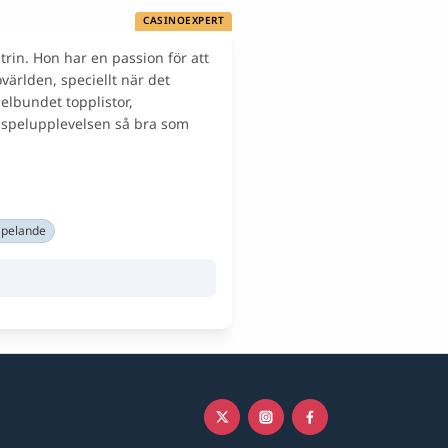
CASINOEXPERT
rin. Hon har en passion för att
ovärlden, speciellt när det
elbundet topplistor,
a spelupplevelsen så bra som
Spelande