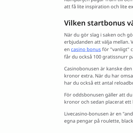
att få lite inspiration och lit
Vilken startbonus vä
När du gör slag i saken och gö
erbjudanden att välja mellan. V
en
casino bonus
för "vanligt" 
får du också 100 gratissnurr 
Casinobonusen är kanske den s
kronor extra. När du har omsat
har du också ett antal reloadb
För oddsbonusen gäller att du 
kronor och sedan placerat ett b
Livecasino-bonusen är en "and
egna pengar på roulette, blackj