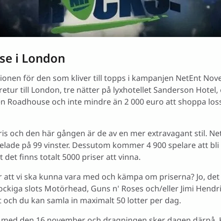
se i London
onen för den som kliver till topps i kampanjen NetEnt Nove
etur till London, tre nätter på lyxhotellet Sanderson Hotel, e
ren Roadhouse och inte mindre än 2 000 euro att shoppa los
pris och den här gången är de av en mer extravagant stil. N
delade på 99 vinster. Dessutom kommer 4 900 spelare att bl
 det finns totalt 5000 priser att vinna.
ör att vi ska kunna vara med och kämpa om priserna? Jo, det
ckiga slots Motörhead, Guns n' Roses och/eller Jimi Hendrix 
t och du kan samla in maximalt 50 lotter per dag.
h med den 16 november och dragningen sker dagen därpå. K