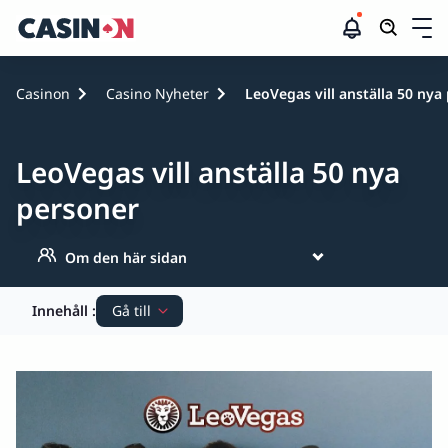
Casinon
Casinon
Casino Nyheter
LeoVegas vill anställa 50 nya
Casino bonus
LeoVegas vill anställa 50 nya
personer
Casinospel
Om den här sidan
Betting
Innehåll
:
Gå till
Betalningsmetoder
Jobb i tre olika länder
Samarbete med Newcastle United
Spelansvar
Guider