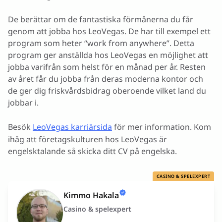
De berättar om de fantastiska förmånerna du får
genom att jobba hos LeoVegas. De har till exempel ett
program som heter “work from anywhere”. Detta
program ger anställda hos LeoVegas en möjlighet att
jobba varifrån som helst för en månad per år. Resten
av året får du jobba från deras moderna kontor och
de ger dig friskvårdsbidrag oberoende vilket land du
jobbar i.
Besök
LeoVegas karriärsida
för mer information. Kom
ihåg att företagskulturen hos LeoVegas är
engelsktalande så skicka ditt CV på engelska.
CASINO & SPELEXPERT
Kimmo Hakala
Casino & spelexpert