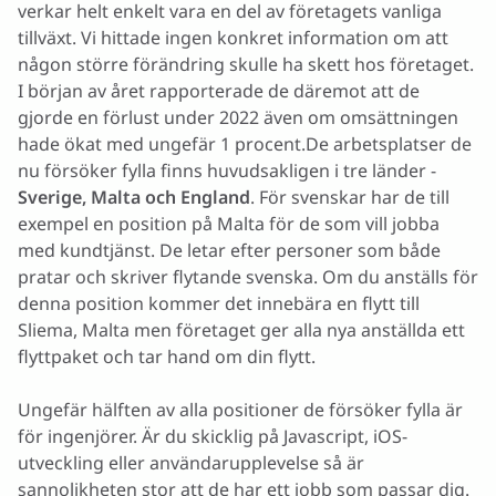
verkar helt enkelt vara en del av företagets vanliga
tillväxt. Vi hittade ingen konkret information om att
någon större förändring skulle ha skett hos företaget.
I början av året rapporterade de däremot att de
gjorde en förlust under 2022 även om omsättningen
hade ökat med ungefär 1 procent.De arbetsplatser de
nu försöker fylla finns huvudsakligen i tre länder -
Sverige, Malta och England
. För svenskar har de till
exempel en position på Malta för de som vill jobba
med kundtjänst. De letar efter personer som både
pratar och skriver flytande svenska. Om du anställs för
denna position kommer det innebära en flytt till
Sliema, Malta men företaget ger alla nya anställda ett
flyttpaket och tar hand om din flytt.
Ungefär hälften av alla positioner de försöker fylla är
för ingenjörer. Är du skicklig på Javascript, iOS-
utveckling eller användarupplevelse så är
sannolikheten stor att de har ett jobb som passar dig.