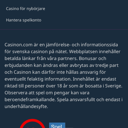
Casino för nybörjare
Hantera spelkonto
Casinon.com är en jämförelse- och informationssida
för svenska casinon på nätet. Webbplatsen innehåller
betalda länkar från våra partners. Bonusar och
erbjudanden kan ändras eller avbrytas av tredje part
och Casinon kan därför inte hållas ansvarig för
eventuellt felaktig information. Innehållet är endast
riktad till personer över 18 år som är bosatta i Sverige.
Observera att spel om pengar kan vara
beroendeframkallande. Spela ansvarsfullt och endast i
underhållandesyfte.